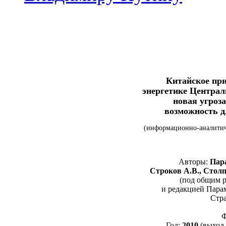
Китайское при
энергетике Централ
новая угроз
возможность д
(информационно-аналитич
Авторы:
Пара
Строков А.В., Столп
(под общим 
и редакцией Парам
Стр
Ф
Год:
2010
(выход