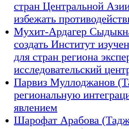
стран Центральной Азии
избежать противодейств
Мухит-Ардагер Сыдыкна
создать Институт изуче
для стран региона экспе
исследовательский цент
Парвиз Муллоджанов (Та
региональную интеграц
явлением
Шарофат Арабова (Тадж