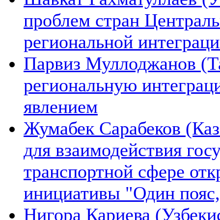
проблем стран Централь
региональной интеграц
Парвиз Муллоджанов (Та
региональную интеграц
явлением
Жумабек Сарабеков (Каз
для взаимодействия гос
транспортной сфере отк
инициативы "Один пояс,
Нигора Кариева (Узбеки