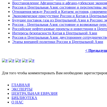
Восстановление Афганистана и афгано-узбекские эконо
Россия и Центральная Азия: состояние и перспективы 
Отношения между Россией и Китаем: история, современн
Экономическое присутствие России и Китая в Централь
Будущее поставок газа из Центральной Азии в Россию: э
Россия – Центральная Азия: состояние и возможные пер
Российские нефтегазовые проекты и инвестиции в Цент
Интересы безопасности Китая в Центральной Азии
Россия и Центральная Азия: двустороннее сотрудничеств
Этапы внешней политики России в Центральной Азии
< Предыдущ
Для того чтобы комментировать Вам необходимо зарегистрирова
ГЛАВНАЯ
ЭКСПЕРТЫ
ЦЕНТРАЛЬНАЯ ЕВРАЗИЯ
БИБЛИОТЕКА
О НАС