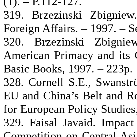
(1). – P.112-127.
319. Brzezinski Zbigniew
Foreign Affairs. – 1997. – 
320. Brzezinski Zbigni
American Primacy and its G
Basic Books, 1997. – 223p.
328. Cornell S.E., Swanstr
EU and China’s Belt and Roa
for European Policy Studies
329. Faisal Javaid. Impact
Competition on Central Asi