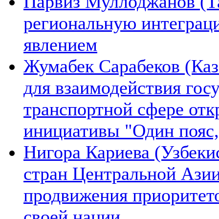
Парвиз Муллоджанов (Та
региональную интеграц
явлением
Жумабек Сарабеков (Каз
для взаимодействия гос
транспортной сфере отк
инициативы "Один пояс,
Нигора Кариева (Узбеки
стран Центральной Азии
продвижения приоритето
своей нации