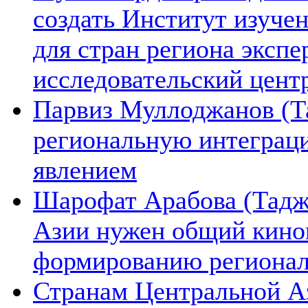
создать Институт изуче
для стран региона экспе
исследовательский цент
Парвиз Муллоджанов (Та
региональную интеграц
явлением
Шарофат Арабова (Тадж
Азии нужен общий киноп
формированию региона
Странам Центральной А