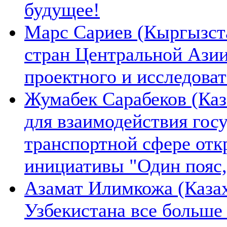
будущее!
Марс Сариев (Кыргызста
стран Центральной Ази
проектного и исследова
Жумабек Сарабеков (Каз
для взаимодействия гос
транспортной сфере отк
инициативы "Один пояс,
Азамат Илимкожа (Казах
Узбекистана все больше