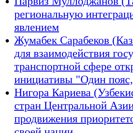
Парвиз Муллоджанов (Та
региональную интеграц
явлением
Жумабек Сарабеков (Каз
для взаимодействия гос
транспортной сфере отк
инициативы "Один пояс,
Нигора Кариева (Узбеки
стран Центральной Азии
продвижения приоритето
своей нации