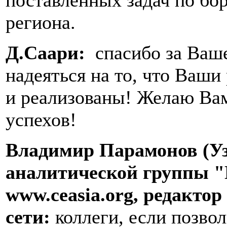
поставленных задач по бо
региона.
Д.Саари:
спасибо за Ваш
надеяться на то, что Ваш
и реализованы! Желаю Ва
успехов!
Владимир Парамонов (Уз
аналитической группы "
www
.
ceasia
.
org
, редакто
сети:
коллеги, если позвол