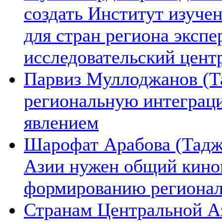
создать Институт изуче
для стран региона экспе
исследовательский цент
Парвиз Муллоджанов (Та
региональную интеграц
явлением
Шарофат Арабова (Тадж
Азии нужен общий киноп
формированию региона
Странам Центральной А