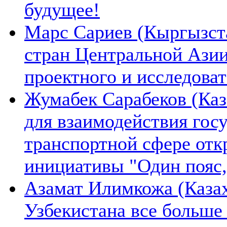
будущее!
Марс Сариев (Кыргызста
стран Центральной Ази
проектного и исследова
Жумабек Сарабеков (Каз
для взаимодействия гос
транспортной сфере отк
инициативы "Один пояс,
Азамат Илимкожа (Казах
Узбекистана все больше