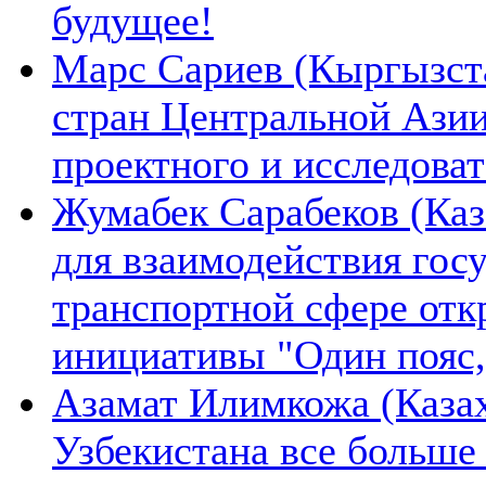
будущее!
Марс Сариев (Кыргызста
стран Центральной Ази
проектного и исследова
Жумабек Сарабеков (Каз
для взаимодействия гос
транспортной сфере отк
инициативы "Один пояс,
Азамат Илимкожа (Казах
Узбекистана все больше