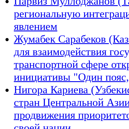
Парвиз Муллоджанов (Та
региональную интеграц
явлением
Жумабек Сарабеков (Каз
для взаимодействия гос
транспортной сфере отк
инициативы "Один пояс,
Нигора Кариева (Узбеки
стран Центральной Азии
продвижения приоритето
своей нации