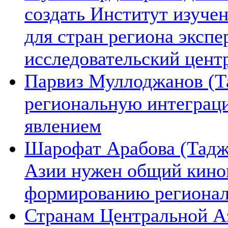
создать Институт изуче
для стран региона экспе
исследовательский цент
Парвиз Муллоджанов (Та
региональную интеграц
явлением
Шарофат Арабова (Тадж
Азии нужен общий киноп
формированию региона
Странам Центральной А