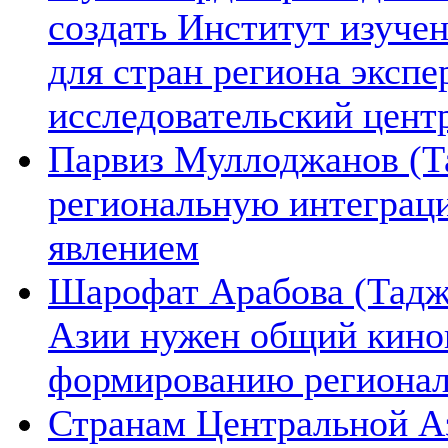
создать Институт изуче
для стран региона экспе
исследовательский цент
Парвиз Муллоджанов (Та
региональную интеграц
явлением
Шарофат Арабова (Тадж
Азии нужен общий киноп
формированию региона
Странам Центральной А