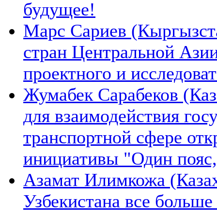
будущее!
Марс Сариев (Кыргызста
стран Центральной Ази
проектного и исследова
Жумабек Сарабеков (Каз
для взаимодействия гос
транспортной сфере отк
инициативы "Один пояс,
Азамат Илимкожа (Казах
Узбекистана все больше