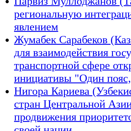
Парвиз Муллоджанов (Та
региональную интеграц
явлением
Жумабек Сарабеков (Каз
для взаимодействия гос
транспортной сфере отк
инициативы "Один пояс,
Нигора Кариева (Узбеки
стран Центральной Азии
продвижения приоритето
своей нации