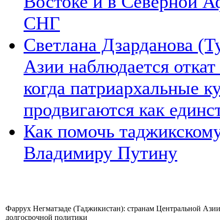
Востоке и в Северной А
СНГ
Светлана Дзарданова (Т
Азии наблюдается откат
когда патриархальные к
продвигаются как единс
Как помочь таджикском
Владимиру Путину
Фаррух Негматзаде (Таджикистан): странам Центральной Ази
долгосрочной политики