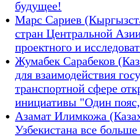
будущее!
Марс Сариев (Кыргызста
стран Центральной Ази
проектного и исследова
Жумабек Сарабеков (Каз
для взаимодействия гос
транспортной сфере отк
инициативы "Один пояс,
Азамат Илимкожа (Казах
Узбекистана все больше