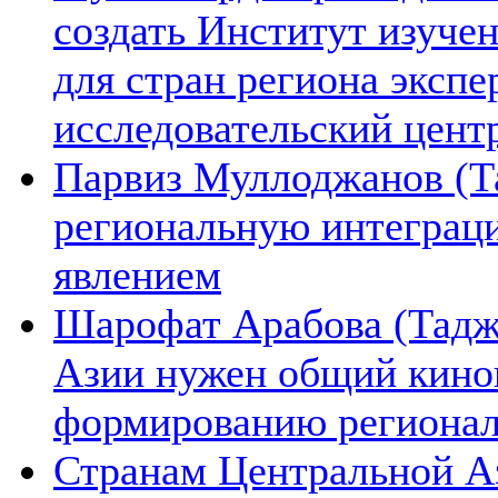
создать Институт изуче
для стран региона экспе
исследовательский цент
Парвиз Муллоджанов (Та
региональную интеграц
явлением
Шарофат Арабова (Тадж
Азии нужен общий киноп
формированию региона
Странам Центральной А