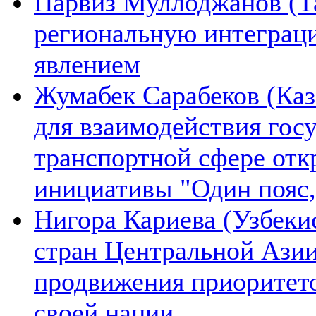
Парвиз Муллоджанов (Та
региональную интеграц
явлением
Жумабек Сарабеков (Каз
для взаимодействия гос
транспортной сфере отк
инициативы "Один пояс,
Нигора Кариева (Узбеки
стран Центральной Азии
продвижения приоритето
своей нации