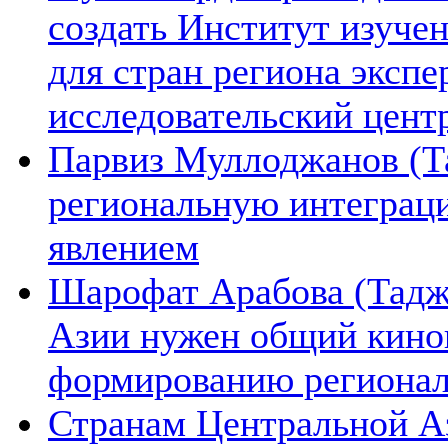
создать Институт изуче
для стран региона экспе
исследовательский цент
Парвиз Муллоджанов (Та
региональную интеграц
явлением
Шарофат Арабова (Тадж
Азии нужен общий киноп
формированию региона
Странам Центральной А