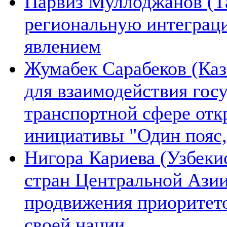
Парвиз Муллоджанов (Та
региональную интеграц
явлением
Жумабек Сарабеков (Каз
для взаимодействия гос
транспортной сфере отк
инициативы "Один пояс,
Нигора Кариева (Узбеки
стран Центральной Азии
продвижения приоритето
своей нации