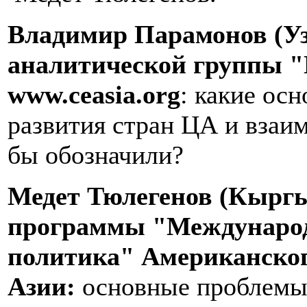
Владимир Парамонов (Уз
аналитической группы "
www
.
ceasia
.
org
: какие ос
развития стран ЦА и вза
бы обозначили?
Медет Тюлегенов (Кыргы
программы "Международ
политика" Американског
Азии:
основные проблемы 