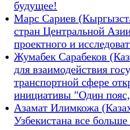
будущее!
Марс Сариев (Кыргызста
стран Центральной Ази
проектного и исследова
Жумабек Сарабеков (Каз
для взаимодействия гос
транспортной сфере отк
инициативы "Один пояс,
Азамат Илимкожа (Казах
Узбекистана все больше