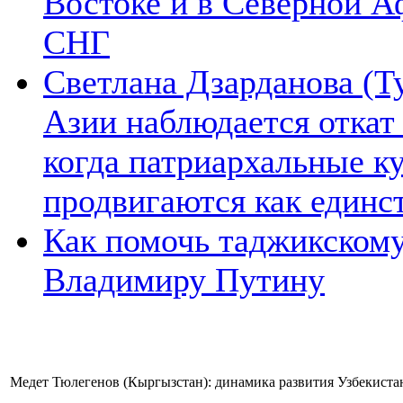
Востоке и в Северной А
СНГ
Светлана Дзарданова (Т
Азии наблюдается откат
когда патриархальные к
продвигаются как единс
Как помочь таджикском
Владимиру Путину
Медет Тюлегенов (Кыргызстан): динамика развития Узбекиста