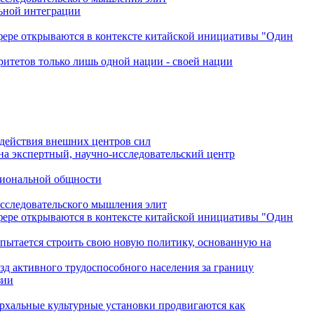
льной интеграции
сфере открываются в контексте китайской инициативы "Один
ритетов только лишь одной нации - своей нации
одействия внешних центров сил
на экспертный, научно-исследовательский центр
гиональной общности
исследовательского мышления элит
сфере открываются в контексте китайской инициативы "Один
 пытается строить свою новую политику, основанную на
зд активного трудоспособного населения за границу
зии
архальные культурные установки продвигаются как