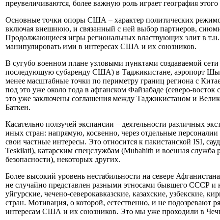
преувеличиваются, более важную роль играет география этог
Основные точки опоры США – характер политических режимов
включая внешнюю, и связанный с ней выбор партнеров, сиюмин
Продолжающиеся игры региональных властвующих элит в т.н.
манипулировать ими в интересах США и их союзников.
В сугубо военном плане узловыми пунктами создаваемой сети м
последующую субаренду США) в Таджикистане, аэропорт Шымке
менее масштабные точки по периметру границ региона с Кит
под это уже около года в афганском Файзабаде (северо-восто
это уже заключены соглашения между Таджикистаном и Велико
Баткен.
Касательно ползучей экспансии – деятельности различных экст
иных стран: напрямую, косвенно, через отдельные персоналии 
свои частные интересы. Это относится к пакистанской ISI, саудо
Teskilati), катарским спецслужбам (Mubahith и военная служ
безопасности), некоторых других.
Более высокий уровень нестабильности на севере Афганистана,
не случайно представлен разными этносами бывшего СССР и не
уйгурские, чечено-северокавказские, казахские, узбекские, к
стран. Мотивация, о которой, естественно, и не подозревают 
интересам США и их союзников. Это мы уже проходили в Чечне