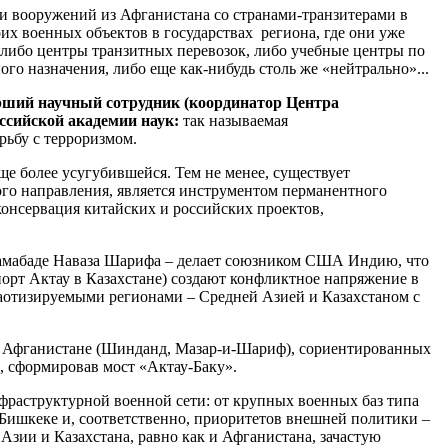
и вооружений из Афганистана со странами-транзитерами в
х военных объектов в государствах региона, где они уже
 – либо центры транзитных перевозок, либо учебные центры по
о назначения, либо еще как-нибудь столь же «нейтрально»...
арший научный сотрудник (координатор Центра
ссийской академии наук:
так называемая
рьбу с терроризмом.
еще более усугубившейся. Тем не менее, существует
кого направления, является инструментом перманентного
онсервация китайских и российских проектов,
ламабаде Наваза Шарифа – делает союзником США Индию, что
рт Актау в Казахстане) создают конфликтное напряжение в
хаотизируемыми регионами – Средней Азией и Казахстаном с
 в Афганистане (Шинданд, Мазар-и-Шариф), сориентированных
, сформировав мост «Актау-Баку».
фраструктурной военной сети: от крупных военных баз типа
 Бишкеке и, соответственно, приоритетов внешней политики –
Азии и Казахстана, равно как и Афганистана, зачастую