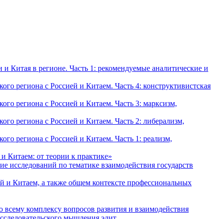
и Китая в регионе. Часть 1: рекомендуемые аналитические и
о региона с Россией и Китаем. Часть 4: конструктивистская
о региона с Россией и Китаем. Часть 3: марксизм,
о региона с Россией и Китаем. Часть 2: либерализм,
о региона с Россией и Китаем. Часть 1: реализм,
и Китаем: от теории к практике»
ие исследований по тематике взаимодействия государств
й и Китаем, а также общем контексте профессиональных
о всему комплексу вопросов развития и взаимодействия
исследовательского мышления элит