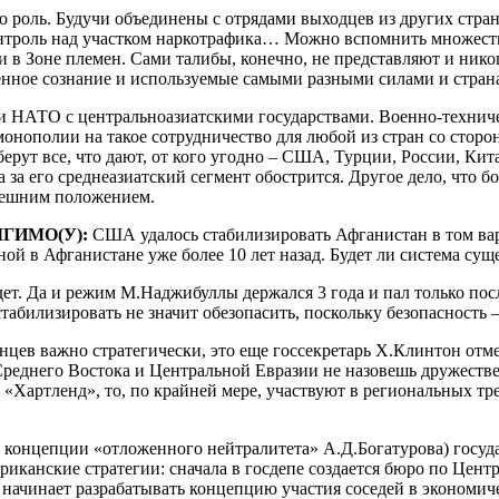
 роль. Будучи объединены с отрядами выходцев из других стран
 контроль над участком наркотрафика… Можно вспомнить множес
в Зоне племен. Сами талибы, конечно, не представляют и нико
венное сознание и используемые самыми разными силами и стран
 НАТО с центральноазиатскими государствами. Военно-техническ
онополии на такое сотрудничество для любой из стран со стор
ерут все, что дают, от кого угодно – США, Турции, России, Кит
а его среднеазиатский сегмент обострится. Другое дело, что бо
ынешним положением.
 МГИМО(У):
США удалось стабилизировать Афганистан в том вари
ой в Афганистане уже более 10 лет назад. Будет ли система сущ
дет. Да и режим М.Наджибуллы держался 3 года и пал только посл
табилизировать не значит обезопасить, поскольку безопасность 
цев важно стратегически, это еще госсекретарь Х.Клинтон отме
реднего Востока и Центральной Евразии не назовешь дружеств
Хартленд», то, по крайней мере, участвуют в региональных трен
концепции «отложенного нейтралитета» А.Д.Богатурова) госуд
иканские стратегии: сначала в госдепе создается бюро по Цент
 начинает разрабатывать концепцию участия соседей в экономи