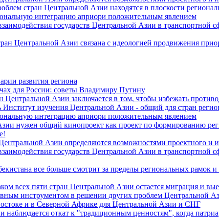
роблем стран Центральной Азии находятся в плоскости региона
гиональную интеграцию априори положительным явлением
 взаимодействия государств Центральной Азии в транспортной 
тран Центральной Азии связана с идеологией продвижения прио
арии развития региона
чах для России: советы Владимиру Путину
н Центральной Азии заключается в том, чтобы избежать против
 Институт изучения Центральной Азии - общий для стран регио
гиональную интеграцию априори положительным явлением
Азии нужен общий кинопроект как проект по формированию ре
е!
 Центральной Азии определяются возможностями проектного и 
 взаимодействия государств Центральной Азии в транспортной 
екистана все больше смотрит за пределы региональных рамок и
ом всех пяти стран Центральной Азии остается миграция и вые
лавным инструментом в решении других проблем Центральной А
Востоке и в Северной Африке для Центральной Азии и СНГ
и наблюдается откат к "традиционным ценностям", когда патри