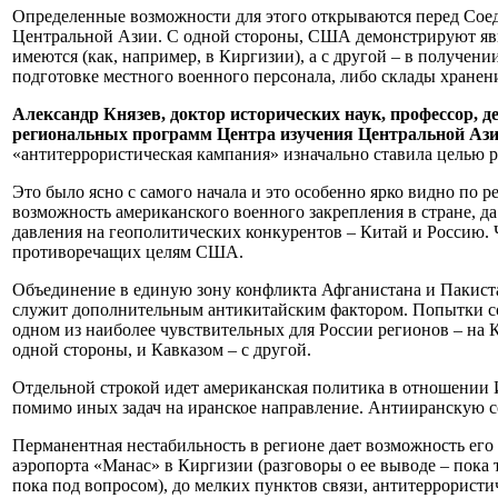
Определенные возможности для этого открываются перед Соед
Центральной Азии. С одной стороны, США демонстрируют явну
имеются (как, например, в Киргизии), а с другой – в получен
подготовке местного военного персонала, либо склады хранен
Александр Князев, доктор исторических наук, профессор, 
региональных программ Центра изучения Центральной Азии
«антитеррористическая кампания» изначально ставила целью 
Это было ясно с самого начала и это особенно ярко видно по р
возможность американского военного закрепления в стране, да
давления на геополитических конкурентов – Китай и Россию.
противоречащих целям США.
Объединение в единую зону конфликта Афганистана и Пакист
служит дополнительным антикитайским фактором. Попытки со
одном из наиболее чувствительных для России регионов – на
одной стороны, и Кавказом – с другой.
Отдельной строкой идет американская политика в отношении 
помимо иных задач на иранское направление. Антииранскую с
Перманентная нестабильность в регионе дает возможность его
аэропорта «Манас» в Киргизии (разговоры о ее выводе – пока
пока под вопросом), до мелких пунктов связи, антитеррористи