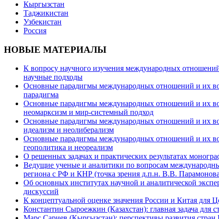
Кыргызстан
Таджикистан
Узбекистан
Россия
НОВЫЕ МАТЕРИАЛЫ
К вопросу научного изучения международных отношений в
научные подходы
Основные парадигмы международных отношений и их возм
парадигма
Основные парадигмы международных отношений и их возм
неомарксизм и мир-системный подход
Основные парадигмы международных отношений и их возм
идеализм и неолиберализм
Основные парадигмы международных отношений и их возмо
геополитика и неореализм
О решенных задачах и практических результатах моногра
Ведущие ученые и аналитики по вопросам международных
региона с РФ и КНР (точка зрения д.п.н. В.В. Парамонова
Об основных институтах научной и аналитической экспе
дискуссий
К концептуальной оценке значения России и Китая для 
Константин Сыроежкин (Казахстан): главная задача для 
Марс Сариев (Кыргызстан): перспективы развития стран