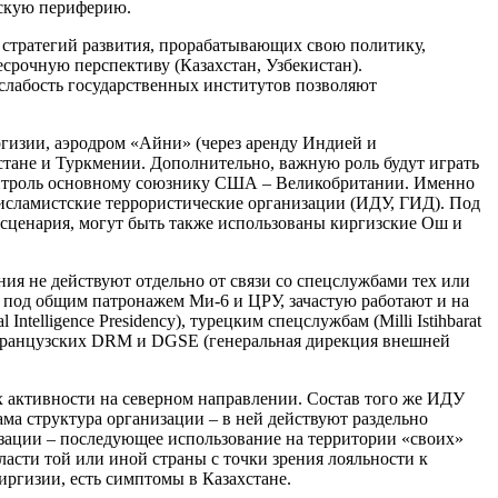
йскую периферию.
стратегий развития, прорабатывающих свою политику,
срочную перспективу (Казахстан, Узбекистан).
слабость государственных институтов позволяют
ргизии, аэродром «Айни» (через аренду Индией и
тане и Туркмении. Дополнительно, важную роль будут играть
контроль основному союзнику США – Великобритании. Именно
я исламистские террористические организации (ИДУ, ГИД). Под
сценария, могут быть также использованы киргизские Ош и
ния не действуют отдельно от связи со спецслужбами тех или
ща под общим патронажем Ми-6 и ЦРУ, зачастую работают и на
telligence Presidency), турецким спецслужбам (Milli Istihbarat
Д, французских DRM и DGSE (генеральная дирекция внешней
их активности на северном направлении. Состав того же ИДУ
ма структура организации – в ней действуют раздельно
ризации – последующее использование на территории «своих»
ласти той или иной страны с точки зрения лояльности к
ргизии, есть симптомы в Казахстане.