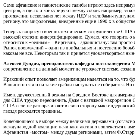
Сами афганские и пакистанские талибы играют здесь непрямую
центров, а где-то и конкурируют между собой: например, за
протяжении нескольких лет между ИДУ и талибами-пуштунами 
региону, это мифологемы, внедренные еще в 1990-х в общест
Теперь к вопросу о военно-техническом сотрудничестве США и
высокой степени диверсифицировано. Думаю, что говорить о м
относится к «бедным» – Киргизии, Таджикистану: там просто б
Рынок вооружений – один из прибыльных и постепенно борьба з
каковы не все. Некоторым так и придется удовлетворяться н
Алексей Дундич, преподаватель кафедры востоковедения
сопротивление на данный момент не угрожает системе, созданн
Иракский опыт позволяет американцам надеяться на то, что бу
Вашингтон явно на такие грабли наступать не собирается. Но с
Иметь дружественный режим на Среднем Востоке для американ
для США трудно переоценить. Даже с натяжкой макрорегион С
США если не разворачивают в свою сторону маккиндеровский «
гвоздя расходятся трещины...
Колеблющиеся в выборе между великими державами (согласно 
международной коалиции начинают активно вовлекаться в амер
Афганистан «мостом» между двумя регионами), затем Ф.Старр