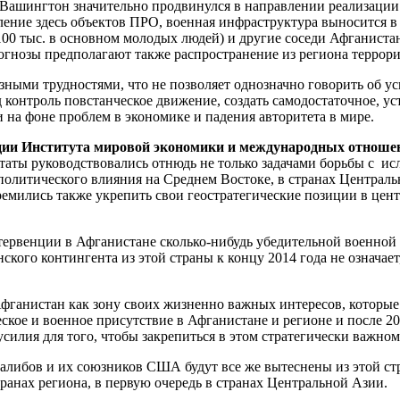
я Вашингтон значительно продвинулся в направлении реализации
ение здесь объектов ПРО, военная инфраструктура выносится в 
100 тыс. в основном молодых людей) и другие соседи Афганистан
гнозы предполагают также распространение из региона террори
езными трудностями, что не позволяет однозначно говорить об 
 контроль повстанческое движение, создать самодостаточное, ус
на фоне проблем в экономике и падения авторитета в мире.
кции Института мировой экономики и международных отноше
аты руководствовались отнюдь не только задачами борьбы с ис
 политического влияния на Среднем Востоке, в странах Централ
мились также укрепить свои геостратегические позиции в центр
нтервенции в Афганистане сколько-нибудь убедительной военной
кого контингента из этой страны к концу 2014 года не означа
ганистан как зону своих жизненно важных интересов, которые 
ское и военное присутствие в Афганистане и регионе и после 20
илия для того, чтобы закрепиться в этом стратегически важном 
е талибов и их союзников США будут все же вытеснены из этой с
ранах региона, в первую очередь в странах Центральной Азии.