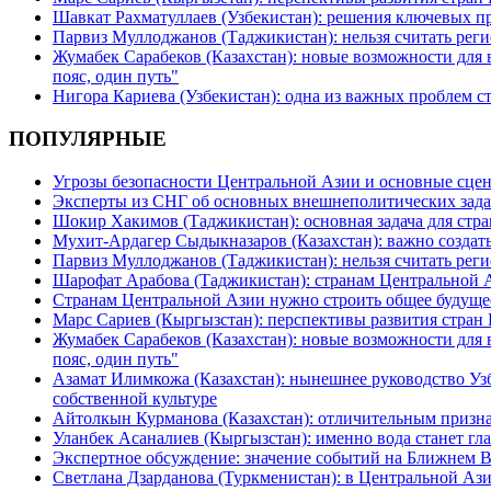
Шавкат Рахматуллаев (Узбекистан): решения ключевых п
Парвиз Муллоджанов (Таджикистан): нельзя считать ре
Жумабек Сарабеков (Казахстан): новые возможности для
пояс, один путь"
Нигора Кариева (Узбекистан): одна из важных проблем с
ПОПУЛЯРНЫЕ
Угрозы безопасности Центральной Азии и основные сцен
Эксперты из СНГ об основных внешнеполитических зада
Шокир Хакимов (Таджикистан): основная задача для стра
Мухит-Ардагер Сыдыкназаров (Казахстан): важно создать
Парвиз Муллоджанов (Таджикистан): нельзя считать ре
Шарофат Арабова (Таджикистан): странам Центральной 
Странам Центральной Азии нужно строить общее будуще
Марс Сариев (Кыргызстан): перспективы развития стран
Жумабек Сарабеков (Казахстан): новые возможности для
пояс, один путь"
Азамат Илимкожа (Казахстан): нынешнее руководство Узб
собственной культуре
Айтолкын Курманова (Казахстан): отличительным признак
Уланбек Асаналиев (Кыргызстан): именно вода станет г
Экспертное обсуждение: значение событий на Ближнем 
Светлана Дзарданова (Туркменистан): в Центральной Ази