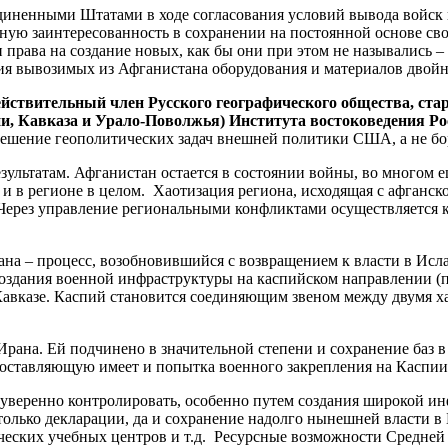
иненными Штатами в ходе согласования условий вывода войск 
ю заинтересованность в сохранении на постоянной основе свои
ии права на создание новых, как бы они при этом не назывались
ия вывозимых из Афганистана оборудования и материалов двойног
действительный член Русского географического общества, ст
, Кавказа и Урало-Поволжья) Института востоковедения Ро
решение геополитических задач внешней политики США, а не бо
езультатам. Афганистан остается в состоянии войны, во многом 
 и в регионе в целом. Хаотизация региона, исходящая с афганс
 Через управление региональными конфликтами осуществляется к
ана – процесс, возобновившийся с возвращением к власти в Ис
здания военной инфраструктуры на каспийском направлении (по
 Кавказе. Каспий становится соединяющим звеном между двумя 
Ирана. Ей подчинено в значительной степени и сохранение баз
оставляющую имеет и попытка военного закрепления на Каспии
 уверенно контролировать, особенно путем создания широкой ин
 только декларации, да и сохранение надолго нынешней власти в
ческих учебных центров и т.д. Ресурсные возможности Средней 