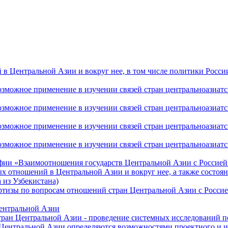
 Центральной Азии и вокруг нее, в том числе политики России 
ожное применение в изучении связей стран центральноазиатског
ожное применение в изучении связей стран центральноазиатског
ожное применение в изучении связей стран центральноазиатског
жное применение в изучении связей стран центральноазиатског
фии «Взаимоотношения государств Центральной Азии с Россией 
 отношений в Центральной Азии и вокруг нее, а также состоян
 из Узбекистана)
ртизы по вопросам отношений стран Центральной Азии с Россие
Центральной Азии
стран Центральной Азии - проведение системных исследований п
 Центральной Азии определяются возможностями проектного и 