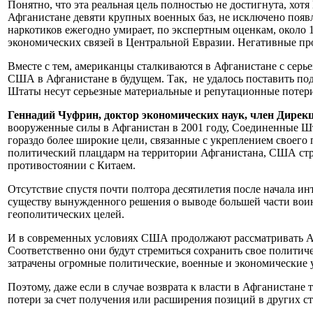
Понятно, что эта реальная цель полностью не достигнута, хот
Афганистане девяти крупных военных баз, не исключено появл
наркотиков ежегодно умирает, по экспертным оценкам, около 
экономических связей в Центральной Евразии. Негативные про
Вместе с тем, американцы сталкиваются в Афганистане с серь
США в Афганистане в будущем. Так, не удалось поставить под
Штаты несут серьезные материальные и репутационные потери 
Геннадий Чуфрин, доктор экономических наук, член Дире
вооруженные силы в Афганистан в 2001 году, Соединенные Шт
гораздо более широкие цели, связанные с укреплением своего
политический плацдарм на территории Афганистана, США стре
противостоянии с Китаем.
Отсутствие спустя почти полтора десятилетия после начала и
существу вынужденного решения о выводе большей части воинс
геополитических целей.
И в современных условиях США продолжают рассматривать Аф
Соответственно они будут стремиться сохранить свое политиче
затрачены огромные политические, военные и экономические ус
Поэтому, даже если в случае возврата к власти в Афганистан
потери за счет получения или расширения позиций в других ст