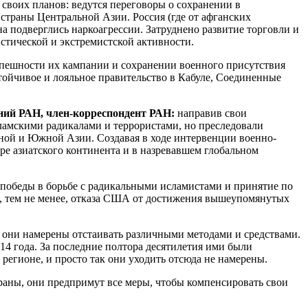
 своих планов: ведутся переговоры о сохранении в
страны Центральной Азии. Россия (где от афганских
а подверглись наркоагрессии. Затруднено развитие торговли и
стической и экстремистской активности.
успешности их кампании и сохранении военного присутствия
тойчивое и лояльное правительство в Кабуле, Соединенные
ний РАН, член-корреспондент РАН:
направив свои
ламскими радикалами и террористами, но преследовали
ьной и Южной Азии. Создавая в ходе интервенции военно-
е азиатского континента и в назревавшем глобальном
 победы в борьбе с радикальными исламистами и принятие по
ет, тем не менее, отказа США от достижения вышеупомянутых
они намерены отстаивать различными методами и средствами.
14 года. За последние полтора десятилетия ими были
регионе, и просто так они уходить отсюда не намерены.
траны, они предпримут все меры, чтобы компенсировать свои