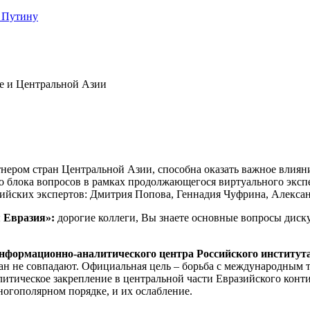
 Путину
е и Центральной Азии
ером стран Центральной Азии, способна оказать важное влияние 
го блока вопросов в рамках продолжающегося виртуального эксп
сийских экспертов: Дмитрия Попова, Геннадия Чуфрина, Алекса
я Евразия»:
дорогие коллеги, Вы знаете основные вопросы диск
нформационно-аналитического центра Российского института
н не совпадают. Официальная цель – борьба с международным т
литическое закрепление в центральной части Евразийского конти
огополярном порядке, и их ослабление.