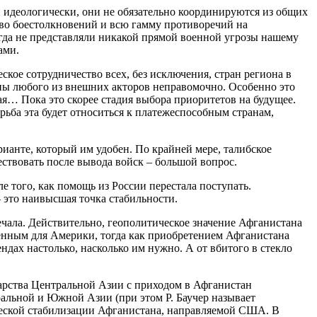
 идеологически, они не обязательно координируются из общих
тво боестолкновений и всю гамму противоречий на
гда не представляли никакой прямой военной угрозы нашему
ами.
ое сотрудничество всех, без исключения, стран региона в
оны любого из внешних акторов неправомочно. Особенно это
ая… Пока это скорее стадия выбора приоритетов на будущее.
рьба эта будет относиться к платежеспособным странам,
анте, который им удобен. По крайней мере, талибское
ествовать после вывода войск – большой вопрос.
е того, как помощь из России перестала поступать.
– это наивысшая точка стабильности.
чала. Действительно, геополитическое значение Афганистана
енным для Америки, тогда как приобретением Афганистана
дах настолько, насколько им нужно. А от вбитого в стекло
арства Центральной Азии с приходом в Афганистан
ральной и Южной Азии (при этом Р. Баучер называет
ческой стабилизации Афганистана, направляемой США. В