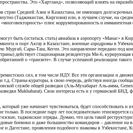
о пространства. Это «Хартланд», позволяющий влиять на еврази
 стран Средней Азии и Казахстана, не имеющих долгосрочных 
утно (Таджикистан, Киргизия) или, в лучшем случае, на средне
 «многовекторность» плюс коррумпированность и имманентная 
огут быть (остаться, стать) авиабаза в аэропорту «Манас» в Ки
нта и порт Актау в Казахстане, военные аэродромы в Узбекис
аем: Мургаб, Сары-Таш, Кеген. Это направление передано под 
к страны) действует стационарная резидентура Ми-6, курирующа
британией о «транзите». В случае успешной реализации такого 
ремистских сил, в том числе ИДУ. Все эти организации и движе
и т.д. Страны-кураторы, в свою очередь, действуя иногда сооб
вской службе общей разведки (Аль-Мухабарат Аль-амма, General In
ба разведки Mukhabarat). Свои интересы есть и у германской БН
 который уже начинает чувствоваться, будет способствовать и 
 только. В последние пару лет последовательно этнизируется са
иргизские, таджикские отряды. Думаю, что цель такой реструкту
рядовые боевики и даже большинство командиров – давление на в
 и Дагестане, проявления подобного знакомы в Узбекистане, Ки