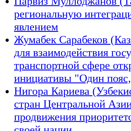
Парвиз Муллоджанов (Та
региональную интеграц
явлением
Жумабек Сарабеков (Каз
для взаимодействия гос
транспортной сфере отк
инициативы "Один пояс,
Нигора Кариева (Узбеки
стран Центральной Азии
продвижения приоритето
своей нации