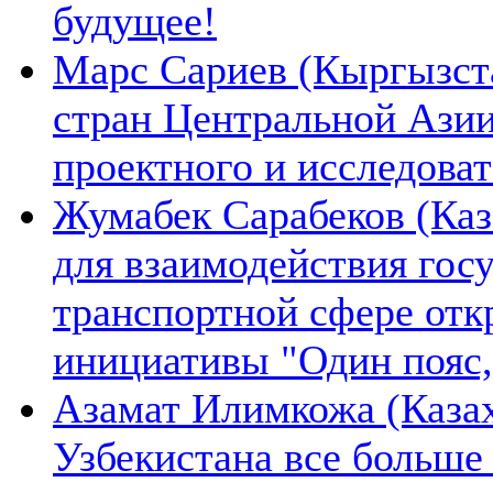
будущее!
Марс Сариев (Кыргызста
стран Центральной Ази
проектного и исследова
Жумабек Сарабеков (Каз
для взаимодействия гос
транспортной сфере отк
инициативы "Один пояс,
Азамат Илимкожа (Казах
Узбекистана все больше