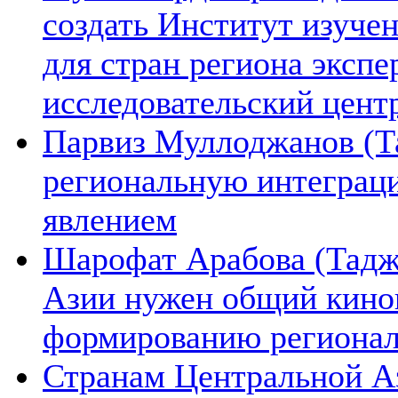
создать Институт изуче
для стран региона экспе
исследовательский цент
Парвиз Муллоджанов (Та
региональную интеграц
явлением
Шарофат Арабова (Тадж
Азии нужен общий киноп
формированию региона
Странам Центральной А