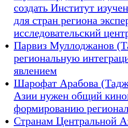
создать Институт изуче
для стран региона экспе
исследовательский цент
Парвиз Муллоджанов (Та
региональную интеграц
явлением
Шарофат Арабова (Тадж
Азии нужен общий киноп
формированию региона
Странам Центральной А