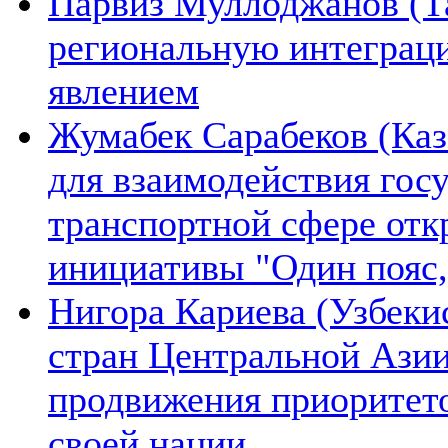
Парвиз Муллоджанов (Та
региональную интеграц
явлением
Жумабек Сарабеков (Каз
для взаимодействия гос
транспортной сфере отк
инициативы "Один пояс,
Нигора Кариева (Узбеки
стран Центральной Азии
продвижения приоритето
своей нации