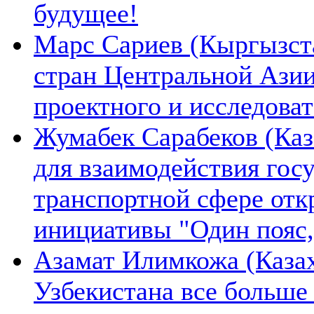
будущее!
Марс Сариев (Кыргызста
стран Центральной Ази
проектного и исследова
Жумабек Сарабеков (Каз
для взаимодействия гос
транспортной сфере отк
инициативы "Один пояс,
Азамат Илимкожа (Казах
Узбекистана все больше