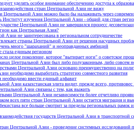
ледует уделять особое внимание обеспечению доступа к образо
и взаимодействия стран Центральной Азии не вижу
ми Центральной Азии можно было бы налаживать через современ
ь Институт изучения Центральной Азии - общий для стран регио
сударстве Центральной Азии не завершился процесс десоветизац
регион как Центральная Азия?
ой Азии не заинтересована в региональном сотрудничестве
влекает страны Центральной Азии от решения насущных пробле
 очень много "шараханий" и неоправданных амбиций
не стала единым регионом
осло целое поколение, которое "вытирает ноги" о советское про
транах Центральной Азии был либо полузаконным, либо совсем 
дарствами Центральной Азии основано преимущественно на поли
Азии необходимо выработать стратегию совместного развития
и необходимо ввести единый алфавит
ьной Азии казахстанская элита видит, прежде всего, противове
ентральной Азии связаны с тем, как выжить
ствами Центральной Азии независимости более отчетливо прояви
ком всех пяти стран Центральной Азии остается миграция и вые
бекистана все больше смотрит за пределы региональных рамок и
 взаимодействия государств Центральной Азии в транспортной 
стран Центральной Азии - проведение системных исследований 