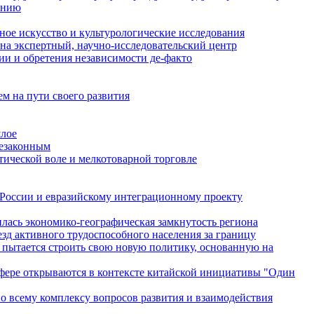
ванию
ное искусство и культурологические исследования
на экспертный, научно-исследовательский центр
ии и обретения независимости де-факто
м на пути своего развития
шлое
незаконным
тической воле и мелкотоварной торговле
с России и евразийскому интеграционному проекту
лась экономико-географическая замкнутость региона
зд активного трудоспособного населения за границу
 пытается строить свою новую политику, основанную на
сфере открываются в контексте китайской инициативы "Один
по всему комплексу вопросов развития и взаимодействия