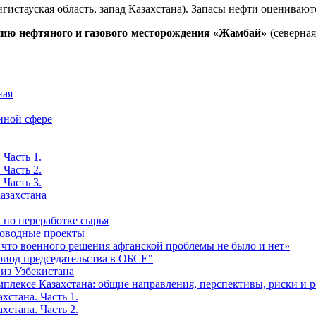
гистауская область, запад Казахстана). Запасы нефти оценивают
ению нефтяного и газового месторождения «Жамбай»
(северна
ная
нной сфере
 Часть 1.
 Часть 2.
 Часть 3.
азахстана
 по переработке сырья
роводные проекты
 что военного решения афганской проблемы не было и нет»
риод председательства в ОБСЕ"
 из Узбекистана
мплексе Казахстана: общие направления, перспективы, риски и 
хстана. Часть 1.
хстана. Часть 2.