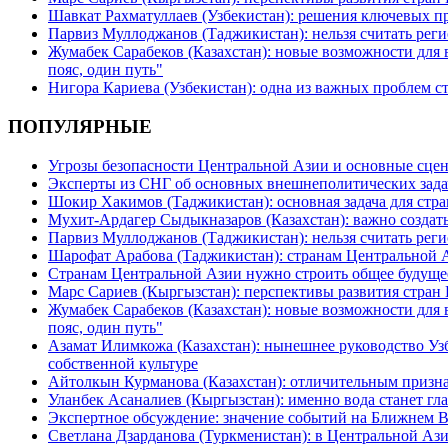
Шавкат Рахматуллаев (Узбекистан): решения ключевых п
Парвиз Муллоджанов (Таджикистан): нельзя считать ре
Жумабек Сарабеков (Казахстан): новые возможности для
пояс, один путь"
Нигора Кариева (Узбекистан): одна из важных проблем с
ПОПУЛЯРНЫЕ
Угрозы безопасности Центральной Азии и основные сцен
Эксперты из СНГ об основных внешнеполитических зада
Шокир Хакимов (Таджикистан): основная задача для стра
Мухит-Ардагер Сыдыкназаров (Казахстан): важно создать
Парвиз Муллоджанов (Таджикистан): нельзя считать ре
Шарофат Арабова (Таджикистан): странам Центральной 
Странам Центральной Азии нужно строить общее будуще
Марс Сариев (Кыргызстан): перспективы развития стран
Жумабек Сарабеков (Казахстан): новые возможности для
пояс, один путь"
Азамат Илимкожа (Казахстан): нынешнее руководство Узб
собственной культуре
Айтолкын Курманова (Казахстан): отличительным признак
Уланбек Асаналиев (Кыргызстан): именно вода станет г
Экспертное обсуждение: значение событий на Ближнем 
Светлана Дзарданова (Туркменистан): в Центральной Ази