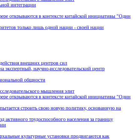
льной интеграции
сфере открываются в контексте китайской инициативы "Один
ритетов только лишь одной нации - своей нации
одействия внешних центров сил
на экспертный, научно-исследовательский центр
гиональной общности
исследовательского мышления элит
сфере открываются в контексте китайской инициативы "Один
 пытается строить свою новую политику, основанную на
зд активного трудоспособного населения за границу
зии
архальные культурные установки продвигаются как