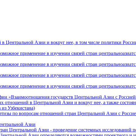
 Центральной Азии и вокруг нее, в том числе политики России 
ожное применение в изучении связей стран центральноазиатског
ожное применение в изучении связей стран центральноазиатског
ожное применение в изучении связей стран центральноазиатског
жное применение в изучении связей стран центральноазиатског
фии «Взаимоотношения государств Центральной Азии с Россией 
 отношений в Центральной Азии и вокруг нее, а также состоян
 из Узбекистана)
ртизы по вопросам отношений стран Центральной Азии с Россие
Центральной Азии
стран Центральной Азии - проведение системных исследований п
 Центральной Азии определяются возможностями проектного и 