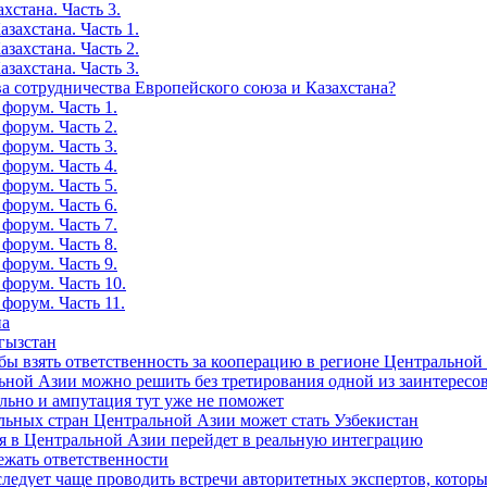
хстана. Часть 3.
захстана. Часть 1.
захстана. Часть 2.
захстана. Часть 3.
а сотрудничества Европейского союза и Казахстана?
форум. Часть 1.
форум. Часть 2.
форум. Часть 3.
форум. Часть 4.
форум. Часть 5.
форум. Часть 6.
форум. Часть 7.
форум. Часть 8.
форум. Часть 9.
форум. Часть 10.
форум. Часть 11.
на
гызстан
 бы взять ответственность за кооперацию в регионе Центральной
ьной Азии можно решить без третирования одной из заинтересо
ольно и ампутация тут уже не поможет
льных стран Центральной Азии может стать Узбекистан
я в Центральной Азии перейдет в реальную интеграцию
ежать ответственности
ледует чаще проводить встречи авторитетных экспертов, которые