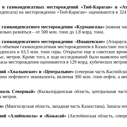
х и газоконденсатных месторождений «Тюб-Караган» и «
онденсата) на месторождении «Тюб-Караган» оцениваются в 324
 и газоконденсатного месторождения «Курмангазы»
(южная час
льно разняться – от 500 млн. тонн до 1,8 млрд. тонн.
 газоконденсатного месторождения
«
Имашевское»
(Атырауск
о объемам газоконденсатным месторождением в Казахстане посл
онденсата и 63,5 млн. тонн серы. Открытое еще в советское вре
тыс. метров. Кроме того, в ходе исследований было выявлено не
пасы месторождения оцениваются в 129 млрд. кубических метров 
ний «Хвалынское» и «Центральное»
(северная часть Каспийско
нн нефтяного эквивалента, включая 300 млн. тонн нефти, а ме
умколь Северный»
(Кызылординская область, центральная час
х метров.
чи»
(Мангисауская область, западная часть Казахстана). Запасы 
ений «Алибекмола» и «Кожасай»
(Актюбинская область, север