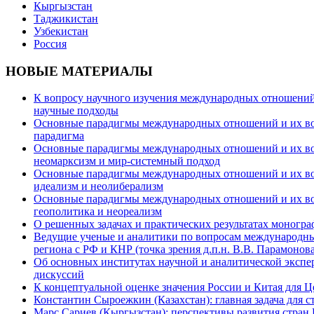
Кыргызстан
Таджикистан
Узбекистан
Россия
НОВЫЕ МАТЕРИАЛЫ
К вопросу научного изучения международных отношений в
научные подходы
Основные парадигмы международных отношений и их возм
парадигма
Основные парадигмы международных отношений и их возм
неомарксизм и мир-системный подход
Основные парадигмы международных отношений и их возм
идеализм и неолиберализм
Основные парадигмы международных отношений и их возмо
геополитика и неореализм
О решенных задачах и практических результатах моногра
Ведущие ученые и аналитики по вопросам международных
региона с РФ и КНР (точка зрения д.п.н. В.В. Парамонова
Об основных институтах научной и аналитической экспе
дискуссий
К концептуальной оценке значения России и Китая для 
Константин Сыроежкин (Казахстан): главная задача для 
Марс Сариев (Кыргызстан): перспективы развития стран