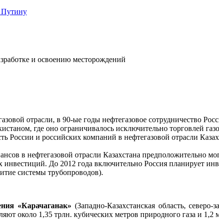
 Путину
разработке и освоению месторождений
азовой отрасли, в 90-ые годы нефтегазовое сотрудничество Росс
кистаном, где оно ограничивалось исключительно торговлей га
сть России и российских компаний в нефтегазовой отрасли Каза
нсов в нефтегазовой отрасли Казахстана предположительно мог с
инвестиций. До 2012 года включительно Россия планирует инвес
итие системы трубопроводов).
дения «Карачаганак»
(Западно-Казахстанская область, северо-
яют около 1,35 трлн. кубических метров природного газа и 1,2 