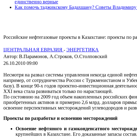
единственно верные
Как помочь таджикскому Бадахшану? Советы Владимиру
Российские нефтегазовые проекты в Казахстане: проекты по 
ЦЕНТРАЛЬНАЯ ЕВРАЗИЯ
-
ЭНЕРГЕТИКА
Автор: В.Парамонов, А.Строков, О.Столповский
26.10.2010 09:00
Несмотря на развал системы управления некогда единой нефтег
например, от сотрудничества России с Туркменистаном и Узбе
базу). В конце 90-х годов проектно-инвестиционная деятельно
XXI века стала развиваться только по нарастающей.
По состоянию на 2009 год объем накопленных российских фина
приобретенных активов и примерно 2,6 млрд. долларов прямых 
освоение перспективных месторождений углеводородов и разв
Проекты по разработке и освоению месторождений
Освоение нефтяного и газоконденсатного месторож
крупнейших в Казахстане. Его доказанные запасы составл