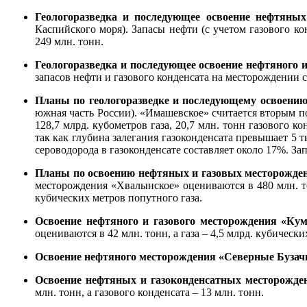
Геологоразведка и последующее освоение нефтяны
Каспийского моря). Запасы нефти (с учетом газового к
249 млн. тонн.
Геологоразведка и последующее освоение нефтяного
запасов нефти и газового конденсата на месторождении си
Планы по геологоразведке и последующему освоению
южная часть России). «Имашевское» считается вторым п
128,7 млрд. кубометров газа, 20,7 млн. тонн газового к
так как глубина залегания газоконденсата превышает 5 
сероводорода в газоконденсате составляет около 17%. За
Планы по освоению нефтяных и газовых месторожде
месторождения «Хвалынское» оцениваются в 480 млн. то
кубических метров попутного газа.
Освоение нефтяного и газового месторождения «К
оцениваются в 42 млн. тонн, а газа – 4,5 млрд. кубически
Освоение нефтяного месторождения «Северные Буза
Освоение нефтяных и газоконденсатных месторожд
млн. тонн, а газового конденсата – 13 млн. тонн.