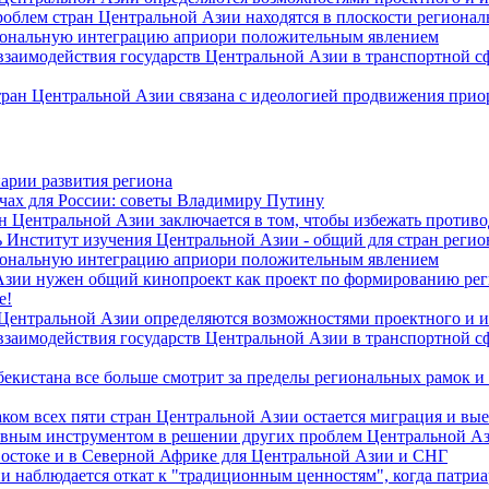
роблем стран Центральной Азии находятся в плоскости региона
гиональную интеграцию априори положительным явлением
 взаимодействия государств Центральной Азии в транспортной 
тран Центральной Азии связана с идеологией продвижения прио
арии развития региона
чах для России: советы Владимиру Путину
н Центральной Азии заключается в том, чтобы избежать против
 Институт изучения Центральной Азии - общий для стран регио
гиональную интеграцию априори положительным явлением
Азии нужен общий кинопроект как проект по формированию ре
е!
 Центральной Азии определяются возможностями проектного и 
 взаимодействия государств Центральной Азии в транспортной 
екистана все больше смотрит за пределы региональных рамок и
ом всех пяти стран Центральной Азии остается миграция и вые
лавным инструментом в решении других проблем Центральной А
Востоке и в Северной Африке для Центральной Азии и СНГ
и наблюдается откат к "традиционным ценностям", когда патри