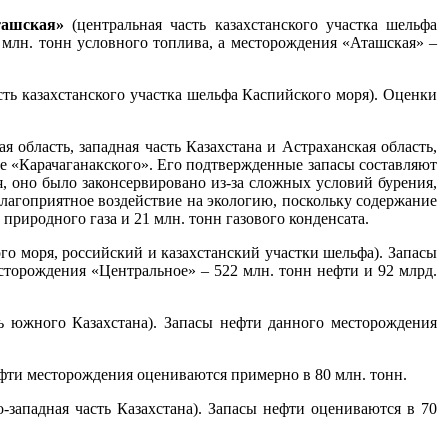
Аташская»
(центральная часть казахстанского участка шельфа
 млн. тонн условного топлива, а месторождения «Аташская» –
ть казахстанского участка шельфа Каспийского моря).
Оценки
ая область, западная часть Казахстана и Астраханская область,
е «Карачаганакского». Его подтвержденные запасы составляют
мя, оно было законсервировано из-за сложных условий бурения,
благоприятное воздействие на экологию, поскольку содержание
природного газа и 21 млн. тонн газового конденсата.
го моря, российский и казахстанский участки шельфа). Запасы
сторождения «Центральное» – 522 млн. тонн нефти и 92 млрд.
ть южного Казахстана). Запасы нефти данного месторождения
нефти месторождения оцениваются примерно в 80 млн. тонн.
о-западная часть Казахстана). Запасы нефти оцениваются в 70