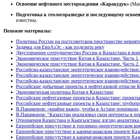
Освоение нефтяного месторождения «Каракудук»
(Ман
Подготовка к геологоразведке и последующему осво
известны.
Похожие материалы:
Политика России на постсоветском пространстве невнят
Задачка для ЕврАзЭс - как поделить реку
Двустороннее сотрудничество России и Казахстана в вое
Экономическое присутствие Китая в Казахстане. Часть 1.
Экономическое присутствие Китая в Казахстане. Часть 2.
Российско-казахстанское энергетическое взаимодействие.
Российско-казахстанское энергетическое взаимодействие.
Российско-казахстанское энергетическое взаимодействие.
Российские добычные проекты в нефтегазовой отрасли К
Экономическая политика Китая в Казахстане
Российские нефтегазовые проекты в Казахстане: проекты
Российские нефтегазовые проекты в Казахстане: трубоп
В.Парамонов: «крайне важно, чтобы в Астане понимали,
В.Парамонов: "Казахстан реализовал свои интересы в пе
Отношения Казахстана и Кыргызстана: взгляд аналитика
Европейское присутствие в топливно-энергетическом ко
Европейское присутствие в карачаганакском проекте Каза
Европейское присутствие в карачаганакском проекте Каза