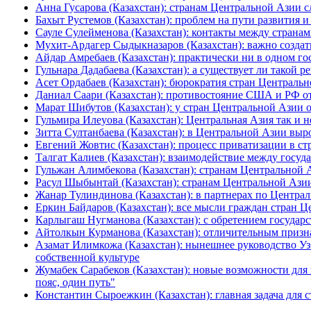
Анна Гусарова (Казахстан): странам Центральной Азии с
Бахыт Рустемов (Казахстан): проблем на пути развития 
Сауле Сулейменова (Казахстан): контакты между страна
Мухит-Ардагер Сыдыкназаров (Казахстан): важно создат
Айдар Амребаев (Казахстан): практически ни в одном го
Гульнара Дадабаева (Казахстан): а существует ли такой 
Асет Ордабаев (Казахстан): бюрократия стран Центральн
Даниал Саари (Казахстан): противостояние США и РФ от
Марат Шибутов (Казахстан): у стран Центральной Азии
Гульмира Илеуова (Казахстан): Центральная Азия так и 
Зитта Султанбаева (Казахстан): в Центральной Азии выр
Евгений Жовтис (Казахстан): процесс приватизации в с
Талгат Калиев (Казахстан): взаимодействие между госу
Гульжан Алимбекова (Казахстан): странам Центральной 
Расул Шыбынтай (Казахстан): странам Центральной Ази
Жанар Тулиндинова (Казахстан): в партнерах по Централ
Еркин Байдаров (Казахстан): все мысли граждан стран Ц
Карлыгаш Нугманова (Казахстан): с обретением государ
Айтолкын Курманова (Казахстан): отличительным призна
Азамат Илимкожа (Казахстан): нынешнее руководство Уз
собственной культуре
Жумабек Сарабеков (Казахстан): новые возможности для
пояс, один путь"
Константин Сыроежкин (Казахстан): главная задача для 