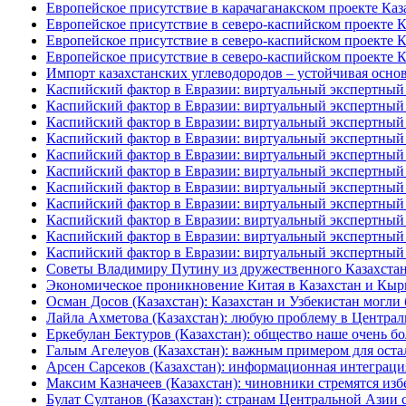
Европейское присутствие в карачаганакском проекте Каза
Европейское присутствие в северо-каспийском проекте Ка
Европейское присутствие в северо-каспийском проекте Ка
Европейское присутствие в северо-каспийском проекте Ка
Импорт казахстанских углеводородов – устойчивая основ
Каспийский фактор в Евразии: виртуальный экспертный 
Каспийский фактор в Евразии: виртуальный экспертный 
Каспийский фактор в Евразии: виртуальный экспертный 
Каспийский фактор в Евразии: виртуальный экспертный 
Каспийский фактор в Евразии: виртуальный экспертный 
Каспийский фактор в Евразии: виртуальный экспертный 
Каспийский фактор в Евразии: виртуальный экспертный 
Каспийский фактор в Евразии: виртуальный экспертный 
Каспийский фактор в Евразии: виртуальный экспертный 
Каспийский фактор в Евразии: виртуальный экспертный 
Каспийский фактор в Евразии: виртуальный экспертный 
Советы Владимиру Путину из дружественного Казахста
Экономическое проникновение Китая в Казахстан и Кыр
Осман Досов (Казахстан): Казахстан и Узбекистан могли
Лайла Ахметова (Казахстан): любую проблему в Централ
Еркебулан Бектуров (Казахстан): общество наше очень б
Галым Агелеуов (Казахстан): важным примером для оста
Арсен Сарсеков (Казахстан): информационная интеграци
Максим Казначеев (Казахстан): чиновники стремятся изб
Булат Султанов (Казахстан): странам Центральной Азии с