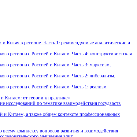
и Китая в регионе. Часть 1: рекомендуемые аналитические и
о региона с Россией и Китаем. Часть 4: конструктивистская
о региона с Россией и Китаем. Часть 3: марксизм,
о региона с Россией и Китаем. Часть 2: либерализм,
о региона с Россией и Китаем. Часть 1: реализм,
и Китаем: от теории к практике»
ие исследований по тематике взаимодействия государств
й и Китаем, а также общем контексте профессиональных
о всему комплексу вопросов развития и взаимодействия
исследовательского мышления элит