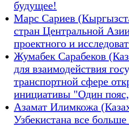
будущее!
Марс Сариев (Кыргызста
стран Центральной Ази
проектного и исследова
Жумабек Сарабеков (Каз
для взаимодействия гос
транспортной сфере отк
инициативы "Один пояс,
Азамат Илимкожа (Казах
Узбекистана все больше