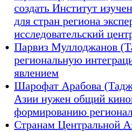
создать Институт изуче
для стран региона экспе
исследовательский цент
Парвиз Муллоджанов (Та
региональную интеграц
явлением
Шарофат Арабова (Тадж
Азии нужен общий киноп
формированию региона
Странам Центральной А