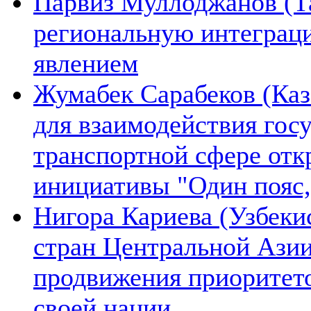
Парвиз Муллоджанов (Та
региональную интеграц
явлением
Жумабек Сарабеков (Каз
для взаимодействия гос
транспортной сфере отк
инициативы "Один пояс,
Нигора Кариева (Узбеки
стран Центральной Азии
продвижения приоритето
своей нации