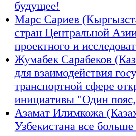
будущее!
Марс Сариев (Кыргызста
стран Центральной Ази
проектного и исследова
Жумабек Сарабеков (Каз
для взаимодействия гос
транспортной сфере отк
инициативы "Один пояс,
Азамат Илимкожа (Казах
Узбекистана все больше