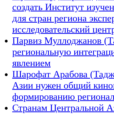
создать Институт изуче
для стран региона экспе
исследовательский цент
Парвиз Муллоджанов (Та
региональную интеграц
явлением
Шарофат Арабова (Тадж
Азии нужен общий киноп
формированию региона
Странам Центральной А