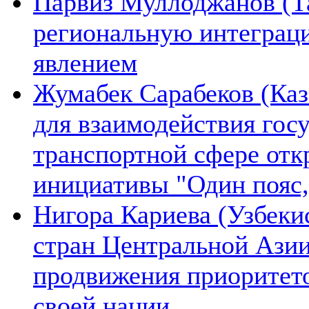
Парвиз Муллоджанов (Та
региональную интеграц
явлением
Жумабек Сарабеков (Каз
для взаимодействия гос
транспортной сфере отк
инициативы "Один пояс,
Нигора Кариева (Узбеки
стран Центральной Азии
продвижения приоритето
своей нации