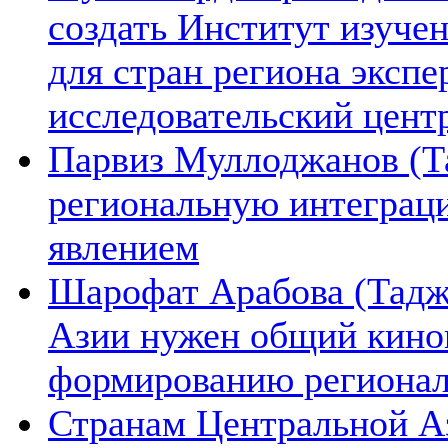
создать Институт изуче
для стран региона экспе
исследовательский цент
Парвиз Муллоджанов (Та
региональную интеграц
явлением
Шарофат Арабова (Тадж
Азии нужен общий киноп
формированию региона
Странам Центральной А