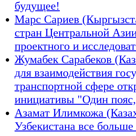
будущее!
Марс Сариев (Кыргызста
стран Центральной Ази
проектного и исследова
Жумабек Сарабеков (Каз
для взаимодействия гос
транспортной сфере отк
инициативы "Один пояс,
Азамат Илимкожа (Казах
Узбекистана все больше