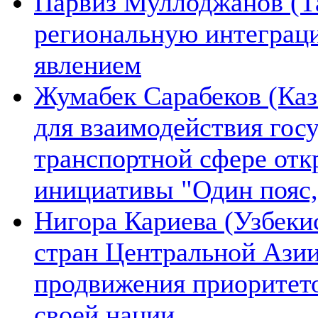
Парвиз Муллоджанов (Та
региональную интеграц
явлением
Жумабек Сарабеков (Каз
для взаимодействия гос
транспортной сфере отк
инициативы "Один пояс,
Нигора Кариева (Узбеки
стран Центральной Азии
продвижения приоритето
своей нации