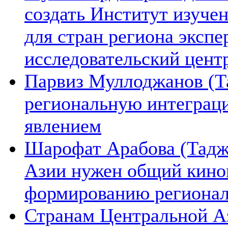
создать Институт изуче
для стран региона экспе
исследовательский цент
Парвиз Муллоджанов (Та
региональную интеграц
явлением
Шарофат Арабова (Тадж
Азии нужен общий киноп
формированию региона
Странам Центральной А