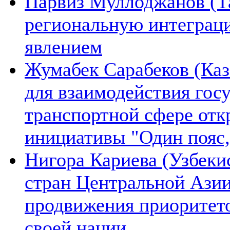
Парвиз Муллоджанов (Та
региональную интеграц
явлением
Жумабек Сарабеков (Каз
для взаимодействия гос
транспортной сфере отк
инициативы "Один пояс,
Нигора Кариева (Узбеки
стран Центральной Азии
продвижения приоритето
своей нации