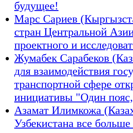
будущее!
Марс Сариев (Кыргызста
стран Центральной Ази
проектного и исследова
Жумабек Сарабеков (Каз
для взаимодействия гос
транспортной сфере отк
инициативы "Один пояс,
Азамат Илимкожа (Казах
Узбекистана все больше