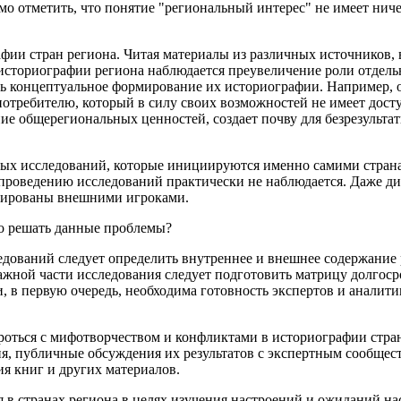
мо отметить, что понятие "региональный интерес" не имеет нич
фии стран региона. Читая материалы из различных источников, 
 историографии региона наблюдается преувеличение роли отде
ть концептуальное формирование их историографии. Например, о
 потребителю, который в силу своих возможностей не имеет дос
ание общерегиональных ценностей, создает почву для безрезульт
ьных исследований, которые инициируются именно самими стра
 проведению исследований практически не наблюдается. Даже д
иированы внешними игроками.
но решать данные проблемы?
едований следует определить внутреннее и внешнее содержание р
ажной части исследования следует подготовить матрицу долгос
зи, в первую очередь, необходима готовность экспертов и анал
ороться с мифотворчеством и конфликтами в историографии ст
, публичные обсуждения их результатов с экспертным сообществ
ия книг и других материалов.
 в странах региона в целях изучения настроений и ожиданий нас