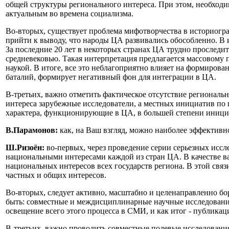
общей структуры регионального интереса. При этом, необходи
актуальным во времена социализма.
Во-вторых, существует проблема мифотворчества в историогра
прийти к выводу, что народы ЦА развивались обособленно. В
За последние 20 лет в некоторых странах ЦА трудно проследи
средневековью. Такая интерпретация предлагается массовому
наукой. В итоге, все это неблагоприятно влияет на формиров
баталий, формирует негативный фон для интеграции в ЦА.
В-третьих, важно отметить фактическое отсутствие регионал
интереса зарубежные исследователи, а местных инициатив по
характера, функционирующие в ЦА, в большей степени иниц
В.Парамонов:
как, на Ваш взгляд, можно наиболее эффектив
Ш.Ризоён:
во-первых, через проведение серии серьезных иссл
национальными интересами каждой из стран ЦА. В качестве в
национальных интересов всех государств региона. В этой свя
частных и общих интересов.
Во-вторых, следует активно, масштабно и целенаправленно б
быть: совместные и междисциплинарные научные исследования
освещение всего этого процесса в СМИ, и как итог - публикац
В-третьих, важно проводить совместные полевые исследования