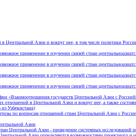
 Центральной Азии и вокруг нее, в том числе политики России 
ожное применение в изучении связей стран центральноазиатског
ожное применение в изучении связей стран центральноазиатског
ожное применение в изучении связей стран центральноазиатског
жное применение в изучении связей стран центральноазиатског
фии «Взаимоотношения государств Центральной Азии с Россией 
 отношений в Центральной Азии и вокруг нее, а также состоян
 из Узбекистана)
ртизы по вопросам отношений стран Центральной Азии с Россие
Центральной Азии
стран Центральной Азии - проведение системных исследований п
 Центральной Азии определяются возможностями проектного и 