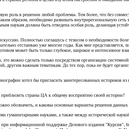
евую роль в решении любой проблемы. Тем более, что без совм
аким образом, необходимо развивать внутрирегиональную сеть э
ьным наукам должна быть отведена особая роль, делающая усто
дискуссию. Полностью соглашусь с тезисом о необходимости бо
вательно отстаиваю уже многие годы. Как мне представляется, 
тивом может быть только глубокое, широкое и интенсивное вза
 это можно сделать только посредством организации системной
, другим важным тематикам. До тех пор, пока не будет организ
риографии хотел бы пригласить заинтересованных историков из
бы приблизить страны ЦА к общему восприятию своей истории?
 можно обозначить, и каковы основные варианты решения данных
гими гуманитарными науками, а также между исторической науко
 при информационной поддержке Делового издания "Курсив", http