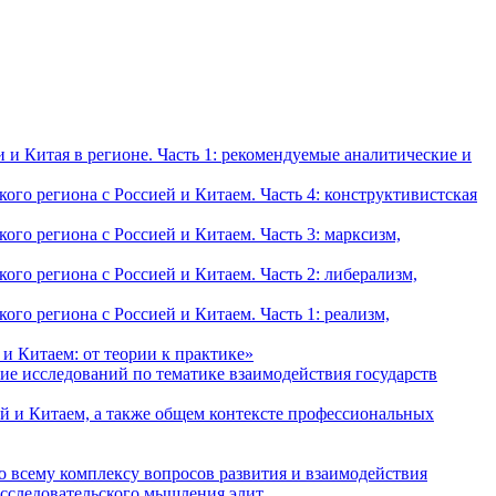
и Китая в регионе. Часть 1: рекомендуемые аналитические и
о региона с Россией и Китаем. Часть 4: конструктивистская
о региона с Россией и Китаем. Часть 3: марксизм,
о региона с Россией и Китаем. Часть 2: либерализм,
о региона с Россией и Китаем. Часть 1: реализм,
и Китаем: от теории к практике»
ие исследований по тематике взаимодействия государств
й и Китаем, а также общем контексте профессиональных
о всему комплексу вопросов развития и взаимодействия
исследовательского мышления элит