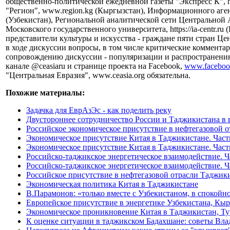
общественно-политической ежедневной газеты "Экспресс К", ht
"Регион", www.region.kg (Кыргызстан), Информационного агент
(Узбекистан), Региональной аналитической сети Центральной 
Московского государственного университета, https://ia-centr.
представители культуры и искусства - граждане пяти стран Ц
в ходе дискуссии вопросы, в том числе критические коммент
сопровождению дискуссии - популяризации и распространению
канале @ceasiaru и странице проекта на Facebook,
www.facebook
"Центральная Евразия", www.ceasia.org обязательна.
Похожие материалы:
Задачка для ЕврАзЭс - как поделить реку
Двустороннее сотрудничество России и Таджикистана в 
Российское экономическое присутствие в нефтегазовой 
Экономическое присутствие Китая в Таджикистане. Часть
Экономическое присутствие Китая в Таджикистане. Часть
Российско-таджикское энергетическое взаимодействие. Ча
Российско-таджикское энергетическое взаимодействие. Ча
Российское присутствие в нефтегазовой отрасли Таджики
Экономическая политика Китая в Таджикистане
В.Парамонов: «только вместе с Узбекистаном, в спокой
Европейское присутствие в энергетике Узбекистана, Кы
Экономическое проникновение Китая в Таджикистан, Ту
К оценке ситуации в таджикском Бадахшане: советы Вл