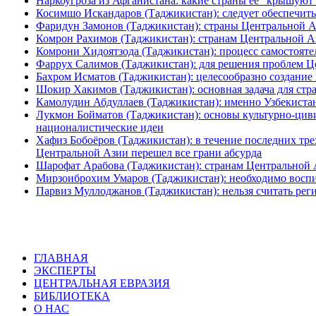
Наркоугроза из Афганистана: какие страны ее "крышую
Косимшо Искандаров (Таджикистан): следует обеспечит
Фаридун Замонов (Таджикистан): страны Центральной А
Комрон Рахимов (Таджикистан): странам Центральной А
Комрони Хидоятзода (Таджикистан): процесс самостояте
Фаррух Салимов (Таджикистан): для решения проблем Ц
Бахром Исматов (Таджикистан): целесообразно создание
Шокир Хакимов (Таджикистан): основная задача для стр
Камолудин Абдуллаев (Таджикистан): именно Узбекиста
Лукмон Бойматов (Таджикистан): основы культурно-циви
националистические идеи
Хафиз Бобоёров (Таджикистан): в течение последних тр
Центральной Азии перешел все грани абсурда
Шарофат Арабова (Таджикистан): странам Центральной
Мирзоиброхим Умаров (Таджикистан): необходимо воспи
Парвиз Муллоджанов (Таджикистан): нельзя считать р
ГЛАВНАЯ
ЭКСПЕРТЫ
ЦЕНТРАЛЬНАЯ ЕВРАЗИЯ
БИБЛИОТЕКА
О НАС