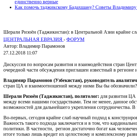
единственно верные
Как помочь таджикскому Бадахшану? Советы Владимиру
Шерали Ризоён (Таджикистан): в Центральной Азии крайне с
ЦЕНТРАЛЬНАЯ ЕВРАЗИЯ
-
ФОРУМ
Автор: Владимир Парамонов
27.12.2018 11:07
Дискуссия по вопросам развития и взаимодействия стран Цент
очередной части обсуждения приглашен известный в регионе 
Владимир Парамонов (Узбекистан), руководитель аналитич
стран ЦА и взаимоотношений между ними Вы бы обозначили?
Шерали Ризоён (Таджикистан), политолог:
для развития ЦА
между всеми нашими государствами. Тем не менее, данное об
возможностей для дальнейшего укрепления сотрудничества. В 
Во-первых, сегодня крайне слаб научный подход к конструир
Важность такого подхода заключается и в том, что кардинал
политики. В частности, регион достаточно богат как человеч
итоге только лишь вредит их целостному и комплексному раз