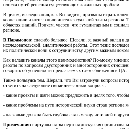
поиска путей решения существующих локальных проблем.
В целом, исследования, как Вы видите, призваны играть ключ
кооперацию и интеграцию интеллектуальной элиты региона. Т
областях знаний. Причем, уверен, что гуманитарным и социал
регионе.
В.Парамонов:
спасибо большое, Шерали, за важный вклад в 
исследовательской, аналитической работы. Этот тезис последо
их политической воли к сотрудничеству другим важным локомо
Как наладить каналы этого взаимодействия? По-моему мнению,
работы по вопросам двусторонних и многосторонних отношений
говорить об успешности предлагаемых схем сближения в ЦА.
Также пользуясь тем, Шерали, что Вы затронули вопросы исто
ответить на следующие связанные с ними вопросы:
- какие проекты и шаги можно предложить в целях того, что
- какие проблемы на пути исторической науки стран региона
- насколько должна быть глубока связь между историей и дру
Примечания:
виртуальная экспертная дискуссия организована