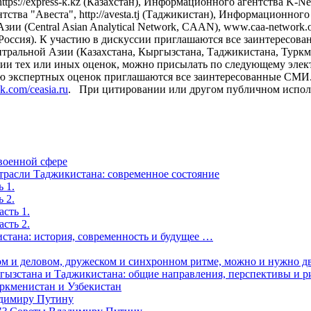
tps://express-k.kz (Казахстан), Информационного агентства K-
ства "Авеста", http://avesta.tj (Таджикистан), Информационног
Азии (Central Asian Analytical Network, CAAN), www.caa-netwo
ru (Россия). К участию в дискуссии приглашаются все заинтересо
ентральной Азии (Казахстана, Кыргызстана, Таджикистана, Турк
арии тех или иных оценок, можно присылать по следующему элек
 экспертных оценок приглашаются все заинтересованные СМИ. 
.com/ceasia.ru
. При цитировании или другом публичном исполь
военной сфере
отрасли Таджикистана: современное состояние
 1.
 2.
сть 1.
сть 2.
стана: история, современность и будущее …
ном и деловом, дружеском и синхронном ритме, можно и нужно д
ргызстана и Таджикистана: общие направления, перспективы и р
ркменистан и Узбекистан
адимиру Путину