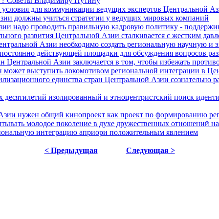
т"? Советы Владимиру Путину
ь условия для коммуникации ведущих экспертов Центральной А
зии должны учиться стратегии у ведущих мировых компаний
зии надо проводить правильную кадровую политику - поддержи
льного развития Центральной Азии сталкивается с жестким дав
ентральной Азии необходимо создать региональную научную и 
 постоянно действующей площадки для обсуждения вопросов раз
ан Центральной Азии заключается в том, чтобы избежать против
н может выступить локомотивом региональной интеграции в Це
лизационного единства стран Центральной Азии сознательно р
ех десятилетий изолированный и этноцентристский поиск иденти
 Азии нужен общий кинопроект как проект по формированию ре
тывать молодое поколение в духе дружественных отношений на
егиональную интеграцию априори положительным явлением
< Предыдущая
Следующая >