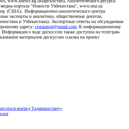
News, www.knews.kg (Кыргызстан), Аналитического ресурса
о медиа-портала "Новости Узбекистана", www.nuz.uz
rk.org (США), Информационно-аналитического центра
ванные эксперты и аналитики, общественные деятели,
менистана и Узбекистана). Экспертные ответы на обсуждаемые
тронному адресу:
ceasiapost@gmail.com
. К информационному
Информация о ходе дискуссии также доступна на телеграм-
зовании материалов дискуссии ссылка на проект
вигаться вперед Таджикистану»
иски