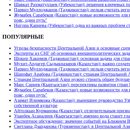
Шавкат Рахматуллаев (Узбекистан): решения ключевых п
Парвиз Муллоджанов (Таджикистан): нельзя считать ре
Жумабек Сарабеков (Казахстан): новые возможности для
пояс, один путь"
Нигора Кариева (Узбекистан): одна из важных проблем с
ПОПУЛЯРНЫЕ
Угрозы безопасности Центральной Азии и основные сцен
Эксперты из СНГ об основных внешнеполитических зада
Шокир Хакимов (Таджикистан): основная задача для стра
Мухит-Ардагер Сыдыкназаров (Казахстан): важно создать
Парвиз Муллоджанов (Таджикистан): нельзя считать ре
Шарофат Арабова (Таджикистан): странам Центральной 
Странам Центральной Азии нужно строить общее будуще
Марс Сариев (Кыргызстан): перспективы развития стран
Жумабек Сарабеков (Казахстан): новые возможности для
пояс, один путь"
Азамат Илимкожа (Казахстан): нынешнее руководство Узб
собственной культуре
Айтолкын Курманова (Казахстан): отличительным признак
Уланбек Асаналиев (Кыргызстан): именно вода станет г
Экспертное обсуждение: значение событий на Ближнем 
Светлана Дзарданова (Туркменистан): в Центральной Ази