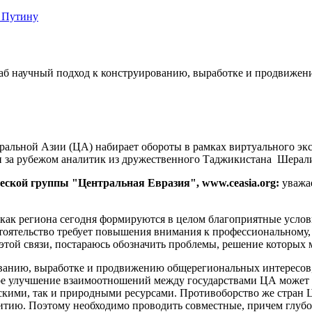
 Путину
лаб научный подход к конструированию, выработке и продвиже
ральной Азии (ЦА) набирает обороты в рамках виртуального экс
и за рубежом аналитик из дружественного Таджикистана Шерали
еской группы "Центральная Евразия", www.ceasia.org:
уважае
 как региона сегодня формируются в целом благоприятные услов
стоятельство требует повышения внимания к профессиональному,
этой связи, постараюсь обозначить проблемы, решение которых м
ованию, выработке и продвижению общерегиональных интересов
ьное улучшение взаимоотношений между государствами ЦА может
ескими, так и природными ресурсами. Противоборство же стран
витию. Поэтому необходимо проводить совместные, причем глуб