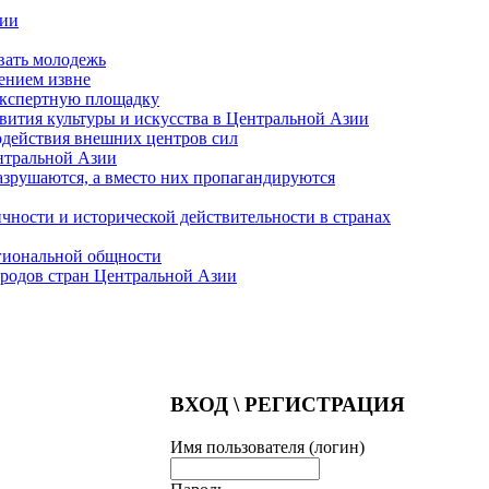
зии
вать молодежь
лением извне
экспертную площадку
вития культуры и искусства в Центральной Азии
одействия внешних центров сил
нтральной Азии
азрушаются, а вместо них пропагандируются
чности и исторической действительности в странах
гиональной общности
родов стран Центральной Азии
ВХОД \ РЕГИСТРАЦИЯ
Имя пользователя (логин)