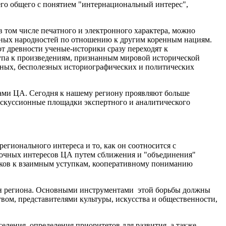
его общего с понятием "интернациональный интерес",
в том числе печатного и электронного характера, можно
льных народностей по отношению к другим коренным нациям.
т древности ученые-историки сразу переходят к
тупа к произведениям, признанным мировой исторической
атных, бесполезных историографических и политических
нами ЦА. Сегодня к нашему региону проявляют больше
искуссионные площадки экспертного и аналитического
егионального интереса и то, как он соотносится с
рочных интересов ЦА путем сближения и "объединения"
итиков к взаимным уступкам, кооперативному пониманию
ран региона. Основными инструментами этой борьбы должны
ом, представителями культуры, искусства и общественности,
еления, определения приоритетов для развития, а также