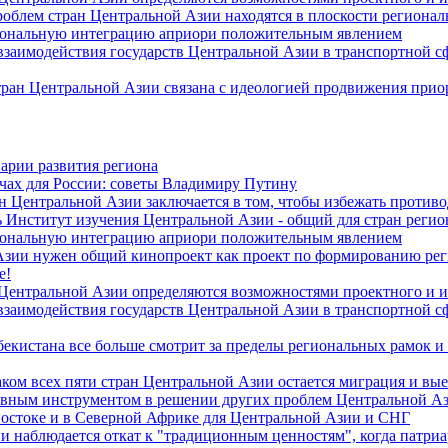
роблем стран Центральной Азии находятся в плоскости региона
гиональную интеграцию априори положительным явлением
 взаимодействия государств Центральной Азии в транспортной 
тран Центральной Азии связана с идеологией продвижения прио
арии развития региона
чах для России: советы Владимиру Путину
н Центральной Азии заключается в том, чтобы избежать против
 Институт изучения Центральной Азии - общий для стран регио
гиональную интеграцию априори положительным явлением
Азии нужен общий кинопроект как проект по формированию ре
е!
 Центральной Азии определяются возможностями проектного и 
 взаимодействия государств Центральной Азии в транспортной 
екистана все больше смотрит за пределы региональных рамок и
ом всех пяти стран Центральной Азии остается миграция и вые
лавным инструментом в решении других проблем Центральной А
Востоке и в Северной Африке для Центральной Азии и СНГ
и наблюдается откат к "традиционным ценностям", когда патри