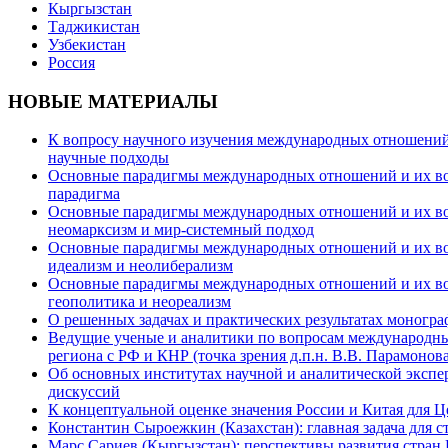
Кыргызстан
Таджикистан
Узбекистан
Россия
НОВЫЕ МАТЕРИАЛЫ
К вопросу научного изучения международных отношений в
научные подходы
Основные парадигмы международных отношений и их возм
парадигма
Основные парадигмы международных отношений и их возм
неомарксизм и мир-системный подход
Основные парадигмы международных отношений и их возм
идеализм и неолиберализм
Основные парадигмы международных отношений и их возмо
геополитика и неореализм
О решенных задачах и практических результатах моногра
Ведущие ученые и аналитики по вопросам международных
региона с РФ и КНР (точка зрения д.п.н. В.В. Парамонова
Об основных институтах научной и аналитической экспе
дискуссий
К концептуальной оценке значения России и Китая для 
Константин Сыроежкин (Казахстан): главная задача для 
Марс Сариев (Кыргызстан): перспективы развития стран