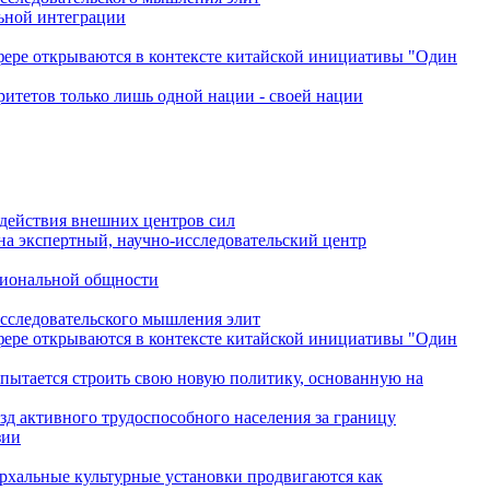
льной интеграции
сфере открываются в контексте китайской инициативы "Один
ритетов только лишь одной нации - своей нации
одействия внешних центров сил
на экспертный, научно-исследовательский центр
гиональной общности
исследовательского мышления элит
сфере открываются в контексте китайской инициативы "Один
 пытается строить свою новую политику, основанную на
зд активного трудоспособного населения за границу
зии
архальные культурные установки продвигаются как