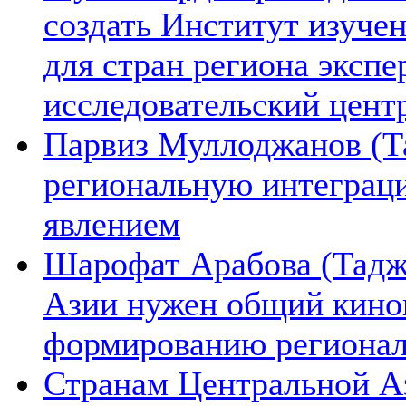
создать Институт изуче
для стран региона экспе
исследовательский цент
Парвиз Муллоджанов (Та
региональную интеграц
явлением
Шарофат Арабова (Тадж
Азии нужен общий киноп
формированию региона
Странам Центральной А