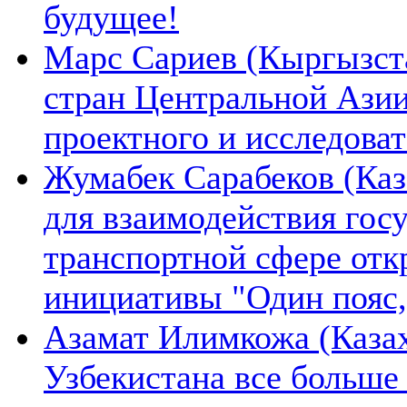
будущее!
Марс Сариев (Кыргызста
стран Центральной Ази
проектного и исследова
Жумабек Сарабеков (Каз
для взаимодействия гос
транспортной сфере отк
инициативы "Один пояс,
Азамат Илимкожа (Казах
Узбекистана все больше