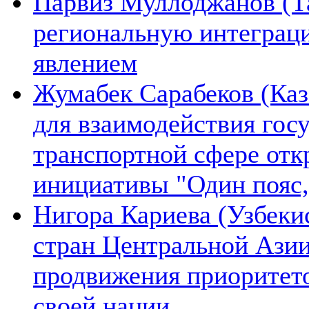
Парвиз Муллоджанов (Та
региональную интеграц
явлением
Жумабек Сарабеков (Каз
для взаимодействия гос
транспортной сфере отк
инициативы "Один пояс,
Нигора Кариева (Узбеки
стран Центральной Азии
продвижения приоритето
своей нации