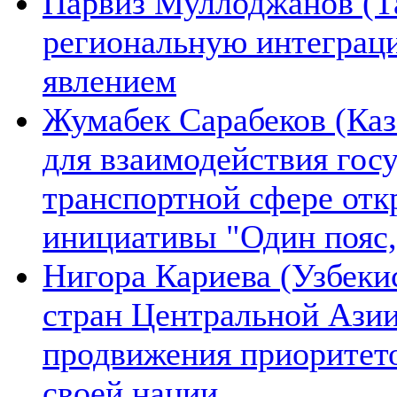
Парвиз Муллоджанов (Та
региональную интеграц
явлением
Жумабек Сарабеков (Каз
для взаимодействия гос
транспортной сфере отк
инициативы "Один пояс,
Нигора Кариева (Узбеки
стран Центральной Азии
продвижения приоритето
своей нации