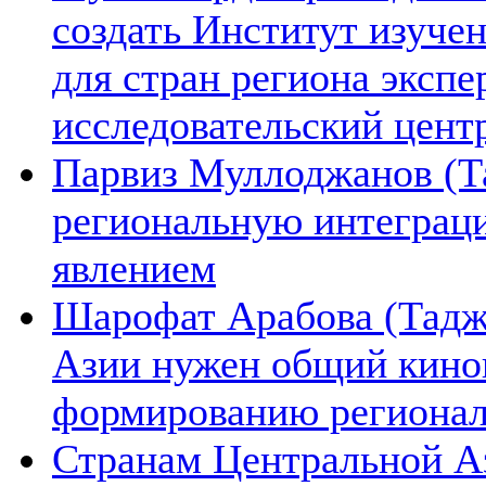
создать Институт изуче
для стран региона экспе
исследовательский цент
Парвиз Муллоджанов (Та
региональную интеграц
явлением
Шарофат Арабова (Тадж
Азии нужен общий киноп
формированию региона
Странам Центральной А