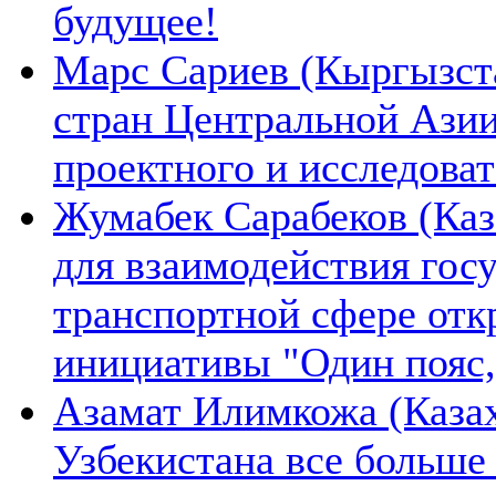
будущее!
Марс Сариев (Кыргызста
стран Центральной Ази
проектного и исследова
Жумабек Сарабеков (Каз
для взаимодействия гос
транспортной сфере отк
инициативы "Один пояс,
Азамат Илимкожа (Казах
Узбекистана все больше