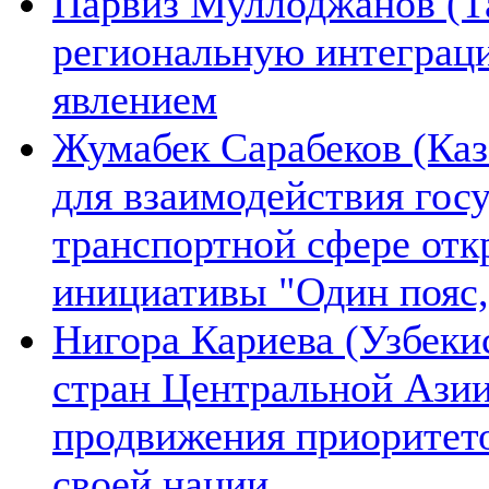
Парвиз Муллоджанов (Та
региональную интеграц
явлением
Жумабек Сарабеков (Каз
для взаимодействия гос
транспортной сфере отк
инициативы "Один пояс,
Нигора Кариева (Узбеки
стран Центральной Азии
продвижения приоритето
своей нации