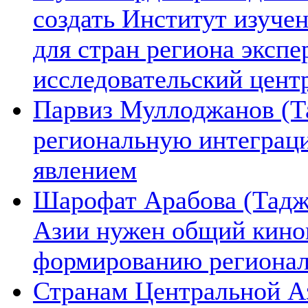
создать Институт изуче
для стран региона экспе
исследовательский цент
Парвиз Муллоджанов (Та
региональную интеграц
явлением
Шарофат Арабова (Тадж
Азии нужен общий киноп
формированию региона
Странам Центральной А