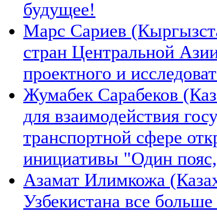
будущее!
Марс Сариев (Кыргызста
стран Центральной Ази
проектного и исследова
Жумабек Сарабеков (Каз
для взаимодействия гос
транспортной сфере отк
инициативы "Один пояс,
Азамат Илимкожа (Казах
Узбекистана все больше