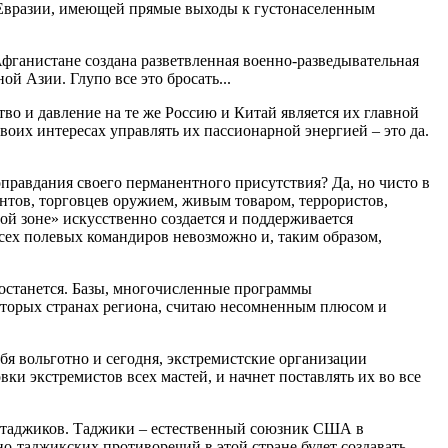
 Евразии, имеющей прямые выходы к густонаселенным
фганистане создана разветвленная военно-разведывательная
й Азии. Глупо все это бросать...
во и давление на те же Россию и Китай является их главной
воих интересах управлять их пассионарной энергией – это да.
правдания своего перманентного присутствия? Да, но чисто в
антов, торговцев оружием, живым товаром, террористов,
ой зоне» искусственно создается и поддерживается
всех полевых командиров невозможно и, таким образом,
о останется. Базы, многочисленные программы
екоторых странах региона, считаю несомненным плюсом и
я вольготно и сегодня, экстремистские организации
ки экстремистов всех мастей, и начнет поставлять их во все
и таджиков. Таджики – естественный союзник США в
о-таджикских противоречий в этой стране будет создавать