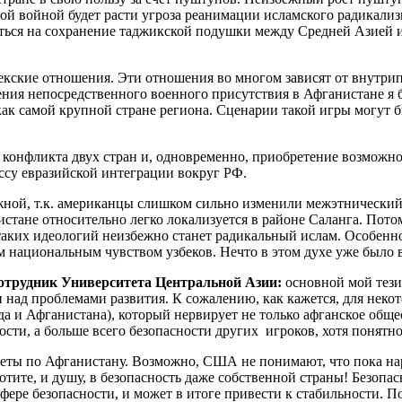
й войной будет расти угроза реанимации исламского радикализма
ься на сохранение таджикской подушки между Средней Азией 
бекские отношения. Эти отношения во многом зависят от внутри
ния непосредственного военного присутствия в Афганистане я 
е как самой крупной стране региона. Сценарии такой игры могут
о конфликта двух стран и, одновременно, приобретение возможно
ессу евразийской интеграции вокруг РФ.
жной, т.к. американцы слишком сильно изменили межэтнический 
тане относительно легко локализуется в районе Саланга. Пото
аких идеологий неизбежно станет радикальный ислам. Особенно 
 национальным чувством узбеков. Нечто в этом духе уже было в
отрудник Университета Центральной Азии:
основной мой тези
 над проблемами развития. К сожалению, как кажется, для неко
 и Афганистана), который нервирует не только афганское общес
сти, а больше всего безопасности других игроков, хотя понятно
теты по Афганистану. Возможно, США не понимают, что пока на
тите, и душу, в безопасность даже собственной страны! Безопасн
сфере безопасности, и может в итоге привести к стабильности.