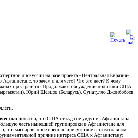
спертной дискуссии на базе проекта «Центральная Евразия».
Афганистане, то зачем и для чего? Что это даст? К чему
 смежных пространств? Продолжают обсуждение политики США
Кыргызстан), Юрий Шевцов (Беларусь), Сунатулло Джонбобоев
ллеги.
ичества:
понятно, что США никуда не уйдут из Афганистана
ь большую часть нынешней группировки в Афганистане для
го, что массированное военное присутствие в этом главном
а фундаментальной причине интереса США к Афганистану: