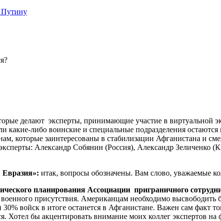
 Путину
я?
оторые делают эксперты, принимающие участие в виртуальной эк
ли какие-либо воинские и специальные подразделения остаются в 
транам, которые заинтересованы в стабилизации Афганистана и
ксперты: Александр Собянин (Россия), Александр Зеличенко (
 Евразия»:
итак, вопросы обозначены. Вам слово, уважаемые ко
гического планирования Ассоциации приграничного сотрудн
нии военного присутствия. Американцам необходимо высвободит
 30% войск в итоге останется в Афганистане. Важен сам факт то
ся. Хотел бы акцентировать внимание моих коллег экспертов н