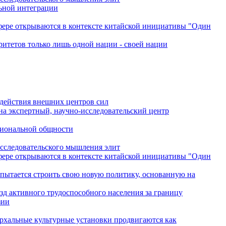
льной интеграции
сфере открываются в контексте китайской инициативы "Один
ритетов только лишь одной нации - своей нации
одействия внешних центров сил
на экспертный, научно-исследовательский центр
гиональной общности
исследовательского мышления элит
сфере открываются в контексте китайской инициативы "Один
 пытается строить свою новую политику, основанную на
зд активного трудоспособного населения за границу
зии
архальные культурные установки продвигаются как