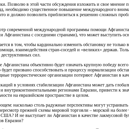
ки. Позволю в этой части обсуждения изложить и свое мнение 
яд, необходимо существенное повышение международного внима
 что и должно позволить приблизиться к решению сложных пробл
смотр современной международной программы помощи Афганиста
и Афганистана с соседними странами), что может выступить о
тся в том, чтобы кардинально изменить обстановку не только вн
мощи, взаимодействия стран-соседей и «великих» держав. Толь
 деструктивных сил.
ие Афганистана объективно будет означать крупную победу всего
 будет призвано способствовать и процессу нормализации обста
одные террористические организации потеряют Афганистан в кач
икаций в условиях стабилизации Афганистана может дать глобал
и внутриконтинентальными регионами Евразии, привести к зна
ности на евразийском пространстве в целом.
едующем: насколько столь радужные перспективы могут устраиват
ресмотр прежней схемы мировой торговли – морской на более 
 США? И не выступает ли Афганистан в качестве лакмусовой 
ов Евразии?