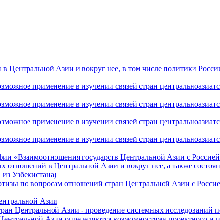
 Центральной Азии и вокруг нее, в том числе политики России 
ожное применение в изучении связей стран центральноазиатског
ожное применение в изучении связей стран центральноазиатског
ожное применение в изучении связей стран центральноазиатског
жное применение в изучении связей стран центральноазиатског
фии «Взаимоотношения государств Центральной Азии с Россией 
 отношений в Центральной Азии и вокруг нее, а также состоян
 из Узбекистана)
ртизы по вопросам отношений стран Центральной Азии с Россие
Центральной Азии
стран Центральной Азии - проведение системных исследований п
 Центральной Азии определяются возможностями проектного и 