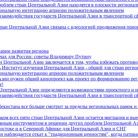
роблем стран Центральной Азии находятся в плоскости региона
гиональную интеграцию априори положительным явлением
 взаимодействия государств Центральной Азии в транспортной 
тран Центральной Азии связана с идеологией продвижения прио
арии развития региона
чах для России: советы Владимиру Путину
н Центральной Азии заключается в том, чтобы избежать против
 Институт изучения Центральной Азии - общий для стран регио
гиональную интеграцию априори положительным явлением
Азии нужен общий кинопроект как проект по формированию ре
е!
 Центральной Азии определяются возможностями проектного и 
 взаимодействия государств Центральной Азии в транспортной 
екистана все больше смотрит за пределы региональных рамок и
ом всех пяти стран Центральной Азии остается миграция и вые
лавным инструментом в решении других проблем Центральной А
Востоке и в Северной Африке для Центральной Азии и СНГ
и наблюдается откат к "традиционным ценностям", когда патри