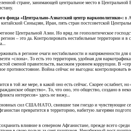
селенной стране, занимающей центральное место в Центральной
стану.
ого фонда «Центрально-Азиатский центр наркополитики»:
в А
итайский Синьцзян, Иран, пять стран постсоветской Центрально
регионе Центральной Азии. Но вряд ли геополитическое господст
 регион – это да. Контролировать нестабильные территории и в с
...
живать в регионе очаги нестабильности и напряженности для о
езти «слона». То есть это территория, удобная для наркотрафик
частой сменой правительств, высоким уровнем коррупции. В «сер
нное противостояние. Война сейчас не выгодна: контролировать 
ся в той же мере, в какой оно есть сейчас. Скорее ослабнет, н
ражданское общество». То, что оно, это общество, создано в н
ликта интересов» здесь не вижу...
 основных сил США/НАТО, свившие там гнездо и чувствующие себ
фганистан превратится в территорию, набитую лагерями подготов
сохранить влияние в северном Афганистане, прежде всего сред
тране в свою пользу за счет пуштунов. Неизбежный рост пуштун