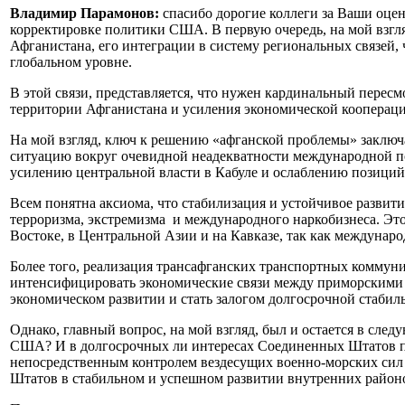
Владимир Парамонов:
спасибо дорогие коллеги за Ваши оцен
корректировке политики США. В первую очередь, на мой взгл
Афганистана, его интеграции в систему региональных связей,
глобальном уровне.
В этой связи, представляется, что нужен кардинальный пере
территории Афганистана и усиления экономической коопераци
На мой взгляд, ключ к решению «афганской проблемы» заключае
ситуацию вокруг очевидной неадекватности международной по
усилению центральной власти в Кабуле и ослаблению позиций
Всем понятна аксиома, что стабилизация и устойчивое развит
терроризма, экстремизма и международного наркобизнеса. Это
Востоке, в Центральной Азии и на Кавказе, так как междунар
Более того, реализация трансафганских транспортных коммун
интенсифицировать экономические связи между приморскими 
экономическом развитии и стать залогом долгосрочной стабиль
Однако, главный вопрос, на мой взгляд, был и остается в сл
США? И в долгосрочных ли интересах Соединенных Штатов пе
непосредственным контролем вездесущих военно-морских сил
Штатов в стабильном и успешном развитии внутренних район