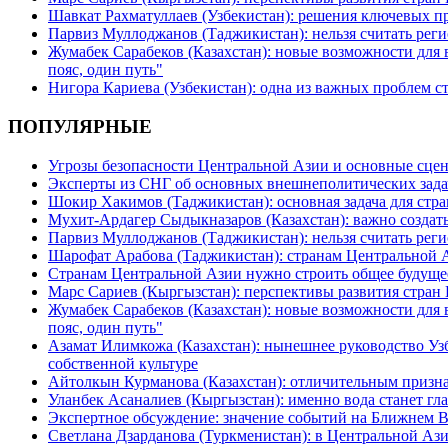
Шавкат Рахматуллаев (Узбекистан): решения ключевых п
Парвиз Муллоджанов (Таджикистан): нельзя считать ре
Жумабек Сарабеков (Казахстан): новые возможности для
пояс, один путь"
Нигора Кариева (Узбекистан): одна из важных проблем с
ПОПУЛЯРНЫЕ
Угрозы безопасности Центральной Азии и основные сцен
Эксперты из СНГ об основных внешнеполитических зада
Шокир Хакимов (Таджикистан): основная задача для стра
Мухит-Ардагер Сыдыкназаров (Казахстан): важно создать
Парвиз Муллоджанов (Таджикистан): нельзя считать ре
Шарофат Арабова (Таджикистан): странам Центральной 
Странам Центральной Азии нужно строить общее будуще
Марс Сариев (Кыргызстан): перспективы развития стран
Жумабек Сарабеков (Казахстан): новые возможности для
пояс, один путь"
Азамат Илимкожа (Казахстан): нынешнее руководство Узб
собственной культуре
Айтолкын Курманова (Казахстан): отличительным признак
Уланбек Асаналиев (Кыргызстан): именно вода станет г
Экспертное обсуждение: значение событий на Ближнем 
Светлана Дзарданова (Туркменистан): в Центральной Ази