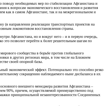
по поводу необходимых мер по стабилизации Афганистана и
ния к вопросам экономического восстановления и развития
ем как в самом Афганистане, так и на межрегиональном и
ну (в направлении реализации транспортных проектов на
сновным локомотивом восстановления страны.
утри Афганистана, но и вокруг него – и в первую очередь,
ко это позволит перейти к более решительным шагам по
 мирового сообщества в борьбе против глобального
новки в других регионах мира, в том числе на Ближнем
естве своей опорной базы.
ьный экономический эффект. Потенциально это способно резко
чительному сокращению наблюдаемого ныне дисбаланса в их
ь основного внешнего менеджера развития Афганистана –
чем 90%, причем, осуществляемой преимущественно под
бумажки принципиальной незаинтересованности Соединенных