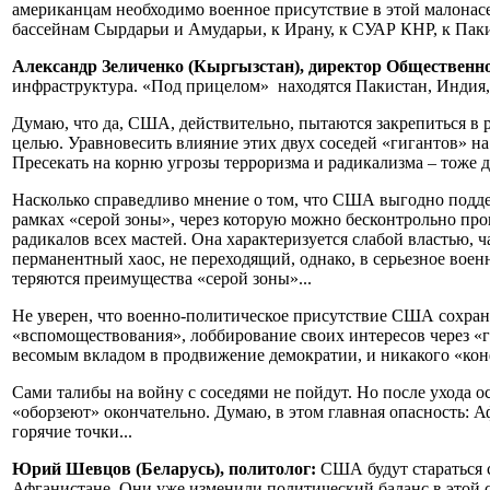
американцам необходимо военное присутствие в этой малона
бассейнам Сырдарьи и Амударьи, к Ирану, к СУАР КНР, к Паки
Александр Зеличенко (Кыргызстан), директор Общественн
инфраструктура. «Под прицелом» находятся Пакистан, Индия, к
Думаю, что да, США, действительно, пытаются закрепиться в 
целью. Уравновесить влияние этих двух соседей «гигантов» на
Пресекать на корню угрозы терроризма и радикализма – тоже да
Насколько справедливо мнение о том, что США выгодно поддер
рамках «серой зоны», через которую можно бесконтрольно пров
радикалов всех мастей. Она характеризуется слабой властью, 
перманентный хаос, не переходящий, однако, в серьезное вое
теряются преимущества «серой зоны»...
Не уверен, что военно-политическое присутствие США сохранит
«вспомоществования», лоббирование своих интересов через «г
весомым вкладом в продвижение демократии, и никакого «конф
Сами талибы на войну с соседями не пойдут. Но после ухода
«оборзеют» окончательно. Думаю, в этом главная опасность: А
горячие точки...
Юрий Шевцов (Беларусь), политолог:
США будут стараться 
Афганистане. Они уже изменили политический баланс в этой с