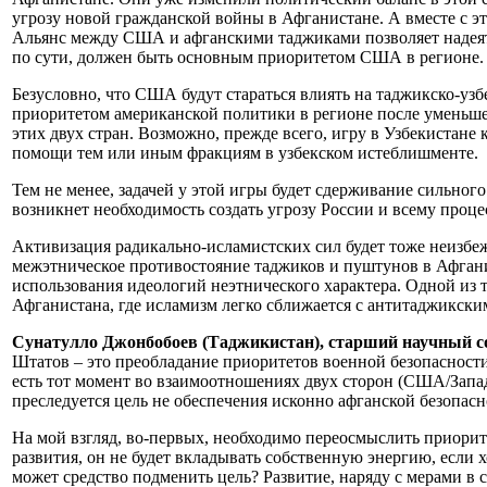
угрозу новой гражданской войны в Афганистане. А вместе с это
Альянс между США и афганскими таджиками позволяет надеят
по сути, должен быть основным приоритетом США в регионе.
Безусловно, что США будут стараться влиять на таджикско-уз
приоритетом американской политики в регионе после уменьше
этих двух стран. Возможно, прежде всего, игру в Узбекистан
помощи тем или иным фракциям в узбекском истеблишменте.
Тем не менее, задачей у этой игры будет сдерживание сильног
возникнет необходимость создать угрозу России и всему проц
Активизация радикально-исламистских сил будет тоже неизбе
межэтническое противостояние таджиков и пуштунов в Афганис
использования идеологий неэтнического характера. Одной из т
Афганистана, где исламизм легко сближается с антитаджикским
Сунатулло Джонбобоев (Таджикистан), старший научный с
Штатов – это преобладание приоритетов военной безопасности
есть тот момент во взаимоотношениях двух сторон (США/Запада
преследуется цель не обеспечения исконно афганской безопасно
На мой взгляд, во-первых, необходимо переосмыслить приори
развития, он не будет вкладывать собственную энергию, если хо
может средство подменить цель? Развитие, наряду с мерами в 