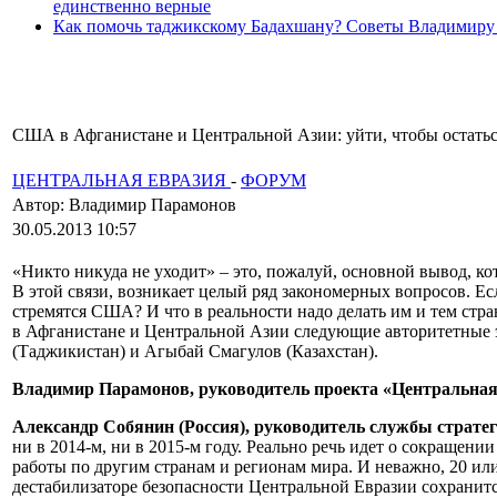
единственно верные
Как помочь таджикскому Бадахшану? Советы Владимиру
США в Афганистане и Центральной Азии: уйти, чтобы остатьс
ЦЕНТРАЛЬНАЯ ЕВРАЗИЯ
-
ФОРУМ
Автор: Владимир Парамонов
30.05.2013 10:57
«Никто никуда не уходит» – это, пожалуй, основной вывод, к
В этой связи, возникает целый ряд закономерных вопросов. Ес
стремятся США? И что в реальности надо делать им и тем с
в Афганистане и Центральной Азии следующие авторитетные э
(Таджикистан) и Агыбай Смагулов (Казахстан).
Владимир Парамонов, руководитель проекта «Центральная
Александр Собянин (Россия), руководитель службы страте
ни в 2014-м, ни в 2015-м году. Реально речь идет о сокраще
работы по другим странам и регионам мира. И неважно, 20 или
дестабилизаторе безопасности Центральной Евразии сохранит