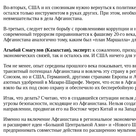
Во-вторых, США и их союзникам нужно вернуться к политике 
остался только инструментом в руках других. При этом, необ
невмешательства в дела Афганистана.
В-третьих, следует вести борьбу с проявлениями коррупции и 
современный терроризм приравнивается к фашизму 20-го века,
Афганистана аналогично тому, каким был «план Маршалла» для
Агыбай Смагулов (Казахстан), эксперт:
к сожалению, приход
экономических связей, так и осталось им. И США ничего для э
Тем не менее, опыт середины прошлого века показывает, что 
транзитный потенциал Афганистана и вовлечь эту страну в ре
Союзом, но и США, Германией, другими странами Европы и Аз
азотных удобрений в Мазари-Шарифе. Уверен, что если в Афг
взяло бы их под свою охрану и обеспечило их бесперебойную р
Итак, что делать? Считаю, что в создавшейся ситуации нельз
угрозы безопасности, исходящие из Афганистана. Нельзя созд
направлении, продвигая его на Востоке через Китай и на Зап
Именно на включение Афганистана в региональное экономиче
и расширяют идеи «Большой Центральной Азии» и «Нового Ше
предпринимать совместные действия по расширению мультимод