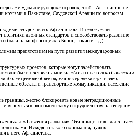
 интересами «доминирующих» игроков, чтобы Афганистан не
ыми кругами в Пакистане, Саудовской Аравии по вопросам
иродные ресурсы всего Афганистана. В целом, если
 от политики двойных стандартов и способствовать развитию
и были на конференциях в Бонне, Токио и т.д.).
долимым препятствием на пути развития международных
структурных проектов, которые могут задействовать
анистане были построены многие объекты не только Советским
наиболее ценные объекты, например элеваторы и завод
дственные объекты и транспортные коммуникации, население
жные границы, жестко блокировать новые нетрадиционные
ы и вернуться к экономическому сотрудничеству на северном
вижения» и «Движения развития». Эти инициативы дополняют
политиками. Исходя из такого понимания, нужно
ия в него Афганистана.