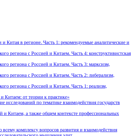
и Китая в регионе. Часть 1: рекомендуемые аналитические и
о региона с Россией и Китаем. Часть 4: конструктивистская
о региона с Россией и Китаем. Часть 3: марксизм,
о региона с Россией и Китаем. Часть 2: либерализм,
о региона с Россией и Китаем. Часть 1: реализм,
и Китаем: от теории к практике»
ие исследований по тематике взаимодействия государств
й и Китаем, а также общем контексте профессиональных
о всему комплексу вопросов развития и взаимодействия
исследовательского мышления элит