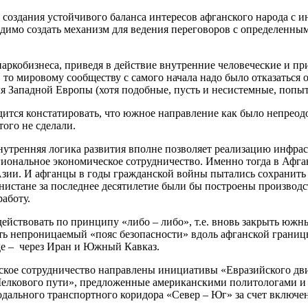
создания устойчивого баланса интересов афганского народа с
ходимо создать механизм для ведения переговоров с определенн
наркобизнеса, приведя в действие внутренние человеческие и пр
 то мировому сообществу с самого начала надо было отказаться
 Западной Европы (хотя подобные, пусть и несистемные, попытк
ится констатировать, что южное направление как было непрео
того не сделали.
внутренняя логика развития вполне позволяет реализацию инфра
гиональное экономическое сотрудничество. Именно тогда в Афг
ии. И афганцы в годы гражданской войны пытались сохранить 
анистане за последнее десятилетие были бы построены произво
аботу.
я действовать по принципу «либо – либо», т.е. вновь закрыть ю
ать непроницаемый «пояс безопасности» вдоль афганской границ
аде – через Иран и Южный Кавказ.
ское сотрудничество направлены инициативы «Евразийского д
лкового пути», предложенные американскими политологами и 
ального транспортного коридора «Север – Юг» за счет включен