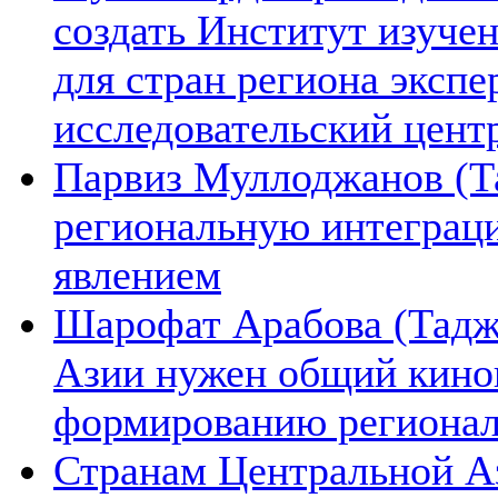
создать Институт изуче
для стран региона экспе
исследовательский цент
Парвиз Муллоджанов (Та
региональную интеграц
явлением
Шарофат Арабова (Тадж
Азии нужен общий киноп
формированию региона
Странам Центральной А