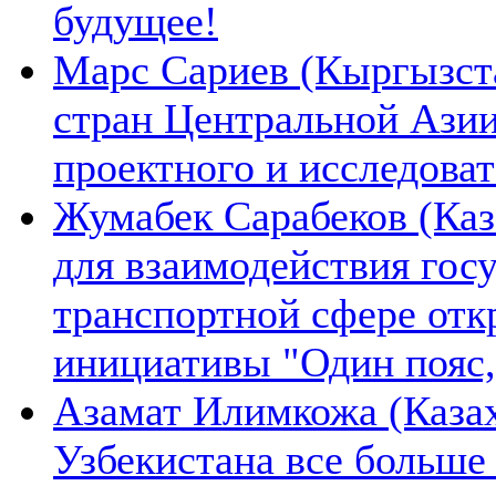
будущее!
Марс Сариев (Кыргызста
стран Центральной Ази
проектного и исследова
Жумабек Сарабеков (Каз
для взаимодействия гос
транспортной сфере отк
инициативы "Один пояс,
Азамат Илимкожа (Казах
Узбекистана все больше