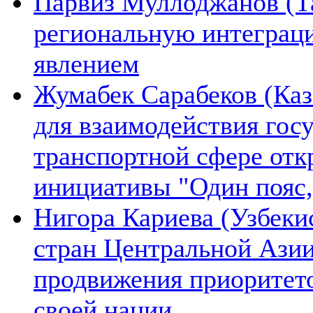
Парвиз Муллоджанов (Та
региональную интеграц
явлением
Жумабек Сарабеков (Каз
для взаимодействия гос
транспортной сфере отк
инициативы "Один пояс,
Нигора Кариева (Узбеки
стран Центральной Азии
продвижения приоритето
своей нации