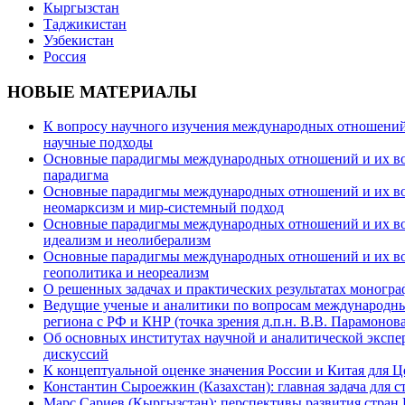
Кыргызстан
Таджикистан
Узбекистан
Россия
НОВЫЕ МАТЕРИАЛЫ
К вопросу научного изучения международных отношений в
научные подходы
Основные парадигмы международных отношений и их возм
парадигма
Основные парадигмы международных отношений и их возм
неомарксизм и мир-системный подход
Основные парадигмы международных отношений и их возм
идеализм и неолиберализм
Основные парадигмы международных отношений и их возмо
геополитика и неореализм
О решенных задачах и практических результатах моногра
Ведущие ученые и аналитики по вопросам международных
региона с РФ и КНР (точка зрения д.п.н. В.В. Парамонова
Об основных институтах научной и аналитической экспе
дискуссий
К концептуальной оценке значения России и Китая для 
Константин Сыроежкин (Казахстан): главная задача для 
Марс Сариев (Кыргызстан): перспективы развития стран