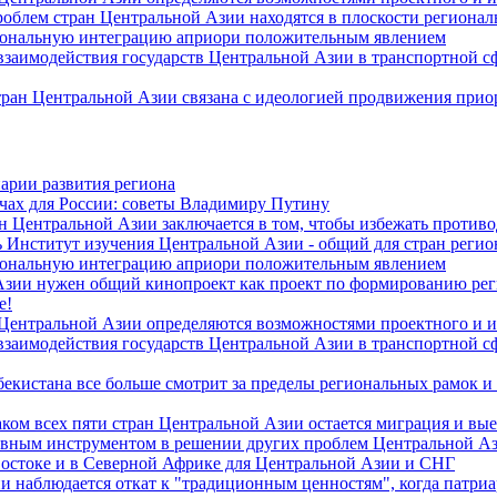
роблем стран Центральной Азии находятся в плоскости региона
гиональную интеграцию априори положительным явлением
 взаимодействия государств Центральной Азии в транспортной 
тран Центральной Азии связана с идеологией продвижения прио
арии развития региона
чах для России: советы Владимиру Путину
н Центральной Азии заключается в том, чтобы избежать против
 Институт изучения Центральной Азии - общий для стран регио
гиональную интеграцию априори положительным явлением
Азии нужен общий кинопроект как проект по формированию ре
е!
 Центральной Азии определяются возможностями проектного и 
 взаимодействия государств Центральной Азии в транспортной 
екистана все больше смотрит за пределы региональных рамок и
ом всех пяти стран Центральной Азии остается миграция и вые
лавным инструментом в решении других проблем Центральной А
Востоке и в Северной Африке для Центральной Азии и СНГ
и наблюдается откат к "традиционным ценностям", когда патри