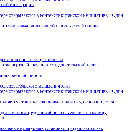
льной интеграции
сфере открываются в контексте китайской инициативы "Один
ритетов только лишь одной нации - своей нации
одействия внешних центров сил
на экспертный, научно-исследовательский центр
гиональной общности
исследовательского мышления элит
сфере открываются в контексте китайской инициативы "Один
 пытается строить свою новую политику, основанную на
зд активного трудоспособного населения за границу
зии
архальные культурные установки продвигаются как