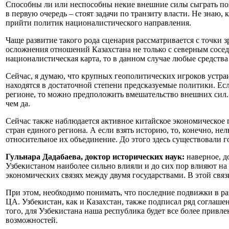
Способны ли или неспособны некие внешние силы сыграть поз
в первую очередь – стоят задачи по транзиту власти. Не знаю,
прийти политик националистического направления.
Чаще развитие такого рода сценария рассматривается с точки
осложнения отношений Казахстана не только с северным соседо
националистическая карта, то в данном случае любые средства
Сейчас, я думаю, что крупных геополитических игроков устраи
находятся в достаточной степени предсказуемые политики. Есл
регионе, то можно предположить вмешательство внешних сил. Н
чем да.
Сейчас также наблюдается активное китайское экономическое п
стран единого региона. А если взять историю, то, конечно, нель
относительное их объединение. До этого здесь существовали г
Гульнара Дадабаева, доктор исторических наук:
наверное, д
Узбекистаном наиболее сильно влияли и до сих пор влияют на
экономических связях между двумя государствами. В этой связ
При этом, необходимо понимать, что последние подвижки в ра
ЦА. Узбекистан, как и Казахстан, также подписал ряд соглаше
того, для Узбекистана наша республика будет все более привл
возможностей.