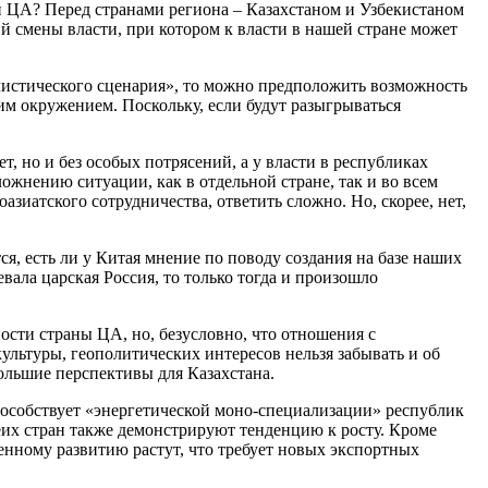
 ЦА? Перед странами региона – Казахстаном и Узбекистаном
рий смены власти, при котором к власти в нашей стране может
алистического сценария», то можно предположить возможность
им окружением. Поскольку, если будут разыгрываться
, но и без особых потрясений, а у власти в республиках
ожнению ситуации, как в отдельной стране, так и во всем
зиатского сотрудничества, ответить сложно. Но, скорее, нет,
я, есть ли у Китая мнение по поводу создания на базе наших
оевала царская Россия, то только тогда и произошло
ости страны ЦА, но, безусловно, что отношения с
льтуры, геополитических интересов нельзя забывать и об
большие перспективы для Казахстана.
пособствует «энергетической моно-специализации» республик
беих стран также демонстрируют тенденцию к росту. Кроме
ленному развитию растут, что требует новых экспортных