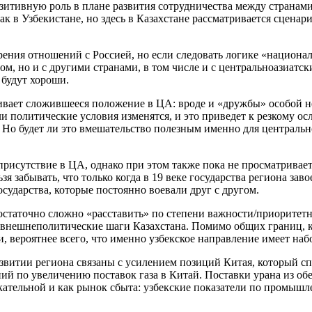
итивную роль в плане развития сотрудничества между странами
 как в Узбекистане, но здесь в Казахстане рассматривается сцена
 зрения отношений с Россией, но если следовать логике «национ
м, но и с другими странами, в том числе и с центральноазиатск
 будут хороши.
вает сложившееся положение в ЦА: вроде и «дружбы» особой нет
и политические условия изменятся, и это приведет к резкому осл
о будет ли это вмешательство полезным именно для центральноа
рисутствие в ЦА, однако при этом также пока не просматриваетс
зя забывать, что только когда в 19 веке государства региона зав
осударства, которые постоянно воевали друг с другом.
остаточно сложно «расставить» по степени важности/приоритетн
 внешнеполитические шаги Казахстана. Помимо общих границ, ку
и, вероятнее всего, что именно узбекское направление имеет на
звитии региона связаны с усилением позиций Китая, который с
ний по увеличению поставок газа в Китай. Поставки урана из о
екательной и как рынок сбыта: узбекские показатели по промыш