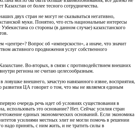
хстана могло бы быть больше взаимопонимания, все далеко не
т Казахстан от более тесного сотрудничества.
наших двух стран не могут не сказываться негативно,
ахстанской муки. Понятно, что есть национальные интересы
Узбекистана со стороны (в данном случае) казахстанского
тов.
м «центре»? Вопрос об «имперскости», а иначе, что значит
ством активного продвижения услуг собственного
Казахстане. Во-вторых, в связи с противодействием внешних
 внутри региона не считаю целесообразным.
в ловушке внешнего, зачастую навязанного извне, восприятия,
о развития ЦА говорит о том, что мы не являемся единым
 первую очередь речь идет об условиях существования в
а, использовать это основание? Нет. Сейчас усилия стран
 уничтожение единых экономических оснований. Если экономика
ренитетов усилиями местных элит не могли помочь в решении
го надо принять, с ним жить, и не тратить силы в