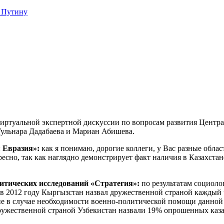
 Путину
виртуальной экспертной дискуссии по вопросам развития Центр
 Гульнара Дадабаева и Мариан Абишева.
я Евразия»:
как я понимаю, дорогие коллеги, у Вас разные облас
тересно, так как наглядно демонстрирует факт наличия в Казахст
итических исследований «Стратегия»:
по результатам социол
 в 2012 году Кыргызстан назвал дружественной страной каждый
 в случае необходимости военно-политической помощи данной 
дружественной страной Узбекистан назвали 19% опрошенных каз