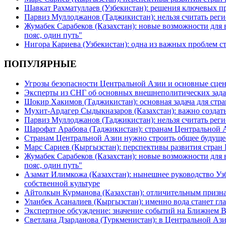
Шавкат Рахматуллаев (Узбекистан): решения ключевых п
Парвиз Муллоджанов (Таджикистан): нельзя считать ре
Жумабек Сарабеков (Казахстан): новые возможности для
пояс, один путь"
Нигора Кариева (Узбекистан): одна из важных проблем с
ПОПУЛЯРНЫЕ
Угрозы безопасности Центральной Азии и основные сцен
Эксперты из СНГ об основных внешнеполитических зада
Шокир Хакимов (Таджикистан): основная задача для стра
Мухит-Ардагер Сыдыкназаров (Казахстан): важно создать
Парвиз Муллоджанов (Таджикистан): нельзя считать ре
Шарофат Арабова (Таджикистан): странам Центральной 
Странам Центральной Азии нужно строить общее будуще
Марс Сариев (Кыргызстан): перспективы развития стран
Жумабек Сарабеков (Казахстан): новые возможности для
пояс, один путь"
Азамат Илимкожа (Казахстан): нынешнее руководство Узб
собственной культуре
Айтолкын Курманова (Казахстан): отличительным признак
Уланбек Асаналиев (Кыргызстан): именно вода станет г
Экспертное обсуждение: значение событий на Ближнем 
Светлана Дзарданова (Туркменистан): в Центральной Ази