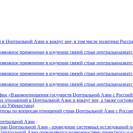
 Центральной Азии и вокруг нее, в том числе политики России 
ожное применение в изучении связей стран центральноазиатског
ожное применение в изучении связей стран центральноазиатског
ожное применение в изучении связей стран центральноазиатског
жное применение в изучении связей стран центральноазиатског
фии «Взаимоотношения государств Центральной Азии с Россией 
 отношений в Центральной Азии и вокруг нее, а также состоян
 из Узбекистана)
ртизы по вопросам отношений стран Центральной Азии с Россие
Центральной Азии
стран Центральной Азии - проведение системных исследований п
 Центральной Азии определяются возможностями проектного и 