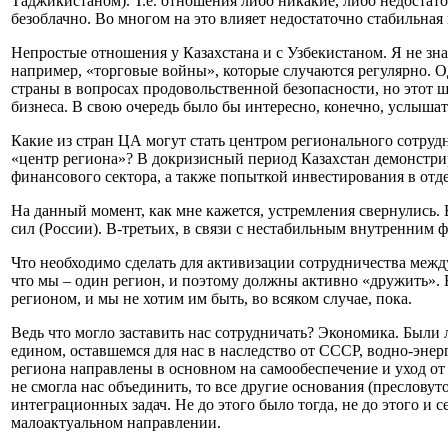
Таджикистаном). Т.е. отношения либо никакие, либо недостат
безоблачно. Во многом на это влияет недостаточно стабильная
Непростые отношения у Казахстана и с Узбекистаном. Я не зна
например, «торговые войны», которые случаются регулярно. Од
страны в вопросах продовольственной безопасности, но этот ш
бизнеса. В свою очередь было бы интересно, конечно, услышат
Какие из стран ЦА могут стать центром регионального сотрудн
«центр региона»? В докризисный период Казахстан демонстри
финансового сектора, а также попыткой инвестирования в отд
На данный момент, как мне кажется, устремления свернулись.
сил (России). В-третьих, в связи с нестабильным внутренним
Что необходимо сделать для активизации сотрудничества межд
что мы – один регион, и поэтому должны активно «дружить». 
регионом, и мы не хотим им быть, во всяком случае, пока.
Ведь что могло заставить нас сотрудничать? Экономика. Были 
едином, оставшемся для нас в наследство от СССР, водно-энер
региона направлены в основном на самообеспечение и уход от
не смогла нас объединить, то все другие основания (преслову
интеграционных задач. Не до этого было тогда, не до этого и с
малоактуальном направлении.