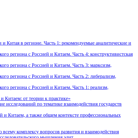
и Китая в регионе. Часть 1: рекомендуемые аналитические и
о региона с Россией и Китаем. Часть 4: конструктивистская
о региона с Россией и Китаем. Часть 3: марксизм,
о региона с Россией и Китаем. Часть 2: либерализм,
о региона с Россией и Китаем. Часть 1: реализм,
и Китаем: от теории к практике»
ие исследований по тематике взаимодействия государств
й и Китаем, а также общем контексте профессиональных
о всему комплексу вопросов развития и взаимодействия
исследовательского мышления элит