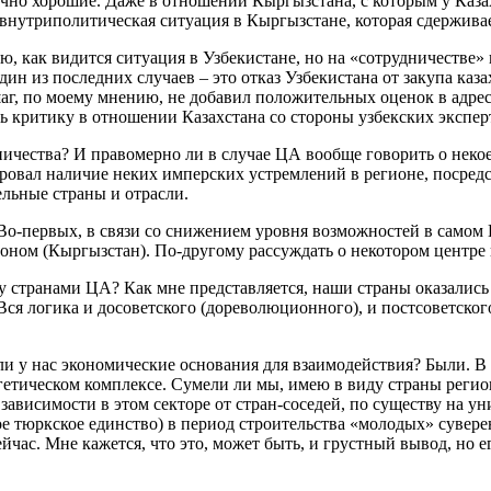
очно хорошие. Даже в отношении Кыргызстана, с которым у Каза
 внутриполитическая ситуация в Кыргызстане, которая сдерживае
ю, как видится ситуация в Узбекистане, но на «сотрудничестве» 
ин из последних случаев – это отказ Узбекистана от закупа каз
аг, по моему мнению, не добавил положительных оценок в адрес 
ь критику в отношении Казахстана со стороны узбекских экспер
ичества? И правомерно ли в случае ЦА вообще говорить о некое
ровал наличие неких имперских устремлений в регионе, посред
ельные страны и отрасли.
 Во-первых, в связи со снижением уровня возможностей в самом 
 фоном (Кыргызстан). По-другому рассуждать о некотором центре
у странами ЦА? Как мне представляется, наши страны оказались 
Вся логика и досоветского (дореволюционного), и постсоветског
ли у нас экономические основания для взаимодействия? Были. В
гетическом комплексе. Сумели ли мы, имею в виду страны регион
 зависимости в этом секторе от стран-соседей, по существу на
тое тюркское единство) в период строительства «молодых» суве
ейчас. Мне кажется, что это, может быть, и грустный вывод, но е