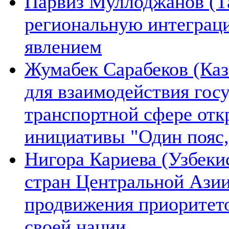
Парвиз Муллоджанов (Та
региональную интеграц
явлением
Жумабек Сарабеков (Каз
для взаимодействия гос
транспортной сфере отк
инициативы "Один пояс,
Нигора Кариева (Узбеки
стран Центральной Азии
продвижения приоритето
своей нации