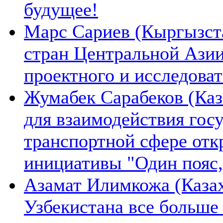
будущее!
Марс Сариев (Кыргызста
стран Центральной Ази
проектного и исследова
Жумабек Сарабеков (Каз
для взаимодействия гос
транспортной сфере отк
инициативы "Один пояс,
Азамат Илимкожа (Казах
Узбекистана все больше