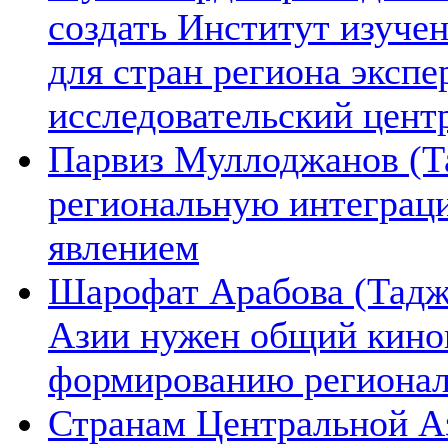
создать Институт изуче
для стран региона экспе
исследовательский цент
Парвиз Муллоджанов (Та
региональную интеграц
явлением
Шарофат Арабова (Тадж
Азии нужен общий киноп
формированию региона
Странам Центральной А