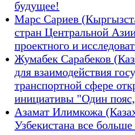
будущее!
Марс Сариев (Кыргызста
стран Центральной Ази
проектного и исследова
Жумабек Сарабеков (Каз
для взаимодействия гос
транспортной сфере отк
инициативы "Один пояс,
Азамат Илимкожа (Казах
Узбекистана все больше