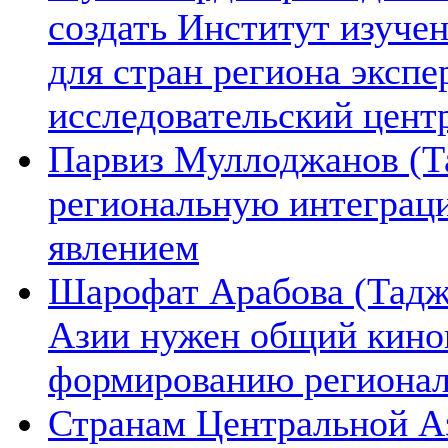
создать Институт изуче
для стран региона экспе
исследовательский цент
Парвиз Муллоджанов (Та
региональную интеграц
явлением
Шарофат Арабова (Тадж
Азии нужен общий киноп
формированию региона
Странам Центральной А