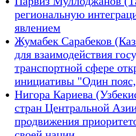
Парвиз Муллоджанов (Та
региональную интеграц
явлением
Жумабек Сарабеков (Каз
для взаимодействия гос
транспортной сфере отк
инициативы "Один пояс,
Нигора Кариева (Узбеки
стран Центральной Азии
продвижения приоритето
своей нации