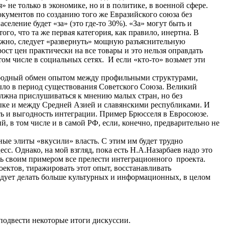
не только в экономике, но и в политике, в военной сфере.
окументов по созданию того же Евразийского союза без
еление будет «за» (это где-то 30%). «За» могут быть и
ого, что та же первая категория, как правило, инертна. В
зможно, следует «развернуть» мощную разъяснительную
т цен практически на все товары и это нельзя оправдать
м числе в социальных сетях. И если «кто-то» возьмет эти
свободный обмен опытом между профильными структурами,
было в период существования Советского Союза. Великий
лжна прислушиваться к мнению малых стран, но без
тыке и между Средней Азией и славянскими республиками. И
сть и выгодность интеграции. Пример Брюсселя в Евросоюзе.
 в том числе и в самой РФ, если, конечно, предварительно не
ные элиты «вкусили» власть. С этим им будет трудно
с. Однако, на мой взгляд, пока есть Н.А.Назарбаев надо это
ть своим примером все прелести интеграционного проекта.
ектов, тиражировать этот опыт, восстанавливать
ледует делать больше культурных и информационных, в целом
подвести некоторые итоги дискуссии.