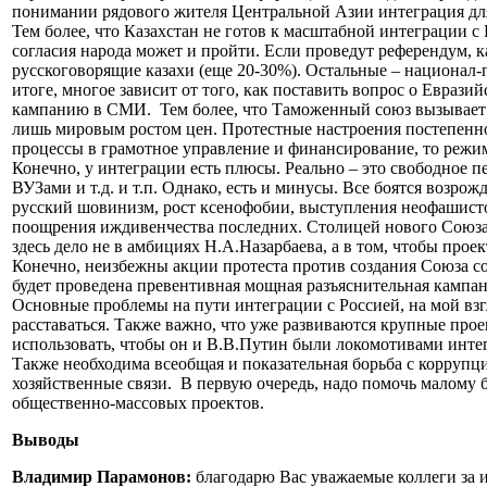
понимании рядового жителя Центральной Азии интеграция для 
Тем более, что Казахстан не готов к масштабной интеграции 
согласия народа может и пройти. Если проведут референдум, ка
русскоговорящие казахи (еще 20-30%). Остальные – национал-па
итоге, многое зависит от того, как поставить вопрос о Евраз
кампанию в СМИ. Тем более, что Таможенный союз вызывает вс
лишь мировым ростом цен. Протестные настроения постепенно 
процессы в грамотное управление и финансирование, то режим
Конечно, у интеграции есть плюсы. Реально – это свободное
ВУЗами и т.д. и т.п. Однако, есть и минусы. Все боятся воз
русский шовинизм, рост ксенофобии, выступления неофашисто
поощрения иждивенчества последних. Столицей нового Союза 
здесь дело не в амбициях Н.А.Назарбаева, а в том, чтобы про
Конечно, неизбежны акции протеста против создания Союза со
будет проведена превентивная мощная разъяснительная кампан
Основные проблемы на пути интеграции с Россией, на мой взгл
расставаться. Также важно, что уже развиваются крупные прое
использовать, чтобы он и В.В.Путин были локомотивами инте
Также необходима всеобщая и показательная борьба с коррупц
хозяйственные связи. В первую очередь, надо помочь малому 
общественно-массовых проектов.
Выводы
Владимир Парамонов:
благодарю Вас уважаемые коллеги за 