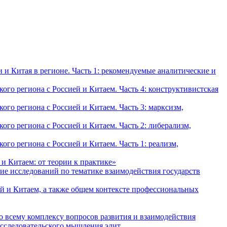
и Китая в регионе. Часть 1: рекомендуемые аналитические и
о региона с Россией и Китаем. Часть 4: конструктивистская
о региона с Россией и Китаем. Часть 3: марксизм,
о региона с Россией и Китаем. Часть 2: либерализм,
о региона с Россией и Китаем. Часть 1: реализм,
и Китаем: от теории к практике»
ие исследований по тематике взаимодействия государств
й и Китаем, а также общем контексте профессиональных
о всему комплексу вопросов развития и взаимодействия
исследовательского мышления элит