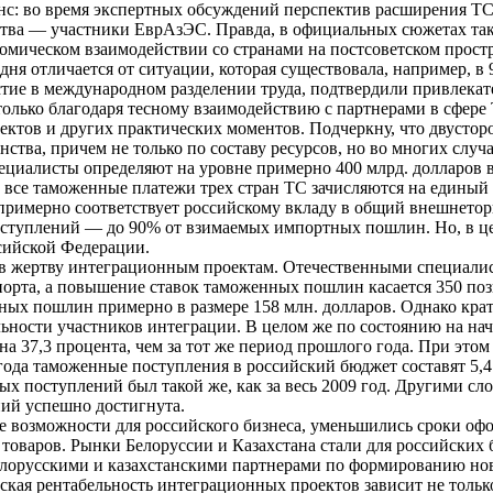
анс: во время экспертных обсуждений перспектив расширения ТС
ства — участники ЕврАзЭС. Правда, в официальных сюжетах тако
омическом взаимодействии со странами на постсоветском простр
одня отличается от ситуации, которая существовала, например, 
стие в международном разделении труда, подтвердили привлека
олько благодаря тесному взаимодействию с партнерами в сфере
ктов и других практических моментов. Подчеркну, что двустор
ства, причем не только по составу ресурсов, но во многих случ
циалисты определяют на уровне примерно 400 млрд. долларов в
то все таможенные платежи трех стран ТС зачисляются на единый
 примерно соответствует российскому вкладу в общий внешнетор
поступлений — до 90% от взимаемых импортных пошлин. Но, в 
сийской Федерации.
ы в жертву интеграционным проектам. Отечественными специалис
орта, а повышение ставок таможенных пошлин касается 350 поз
х пошлин примерно в размере 158 млн. долларов. Однако кратк
ьности участников интеграции. В целом же по состоянию на нача
а 37,3 процента, чем за тот же период прошлого года. При этом 
года таможенные поступления в российский бюджет составят 5,4
ных поступлений был такой же, как за весь 2009 год. Другими с
ий успешно достигнута.
 возможности для российского бизнеса, уменьшились сроки офо
 товаров. Рынки Белоруссии и Казахстана стали для российских 
белорусскими и казахстанскими партнерами по формированию но
кая рентабельность интеграционных проектов зависит не тольк