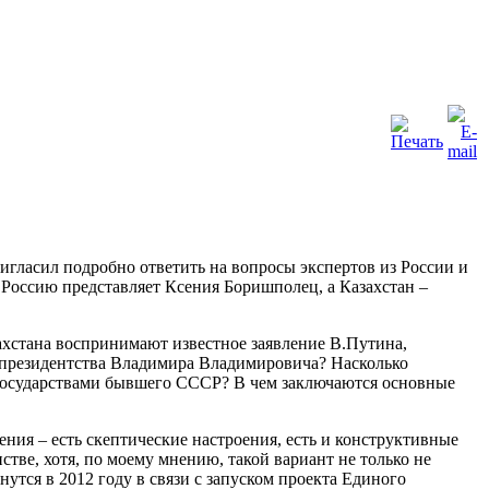
гласил подробно ответить на вопросы экспертов из России и
 Россию представляет Ксения Боришполец, а Казахстан –
ахстана воспринимают известное заявление В.Путина,
го президентства Владимира Владимировича? Насколько
государствами бывшего СССР? В чем заключаются основные
ния – есть скептические настроения, есть и конструктивные
тве, хотя, по моему мнению, такой вариант не только не
утся в 2012 году в связи с запуском проекта Единого