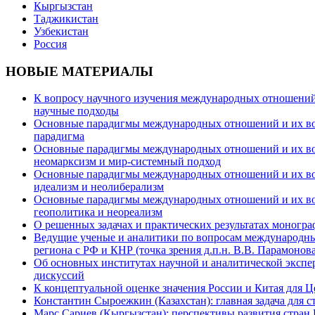
Кыргызстан
Таджикистан
Узбекистан
Россия
НОВЫЕ МАТЕРИАЛЫ
К вопросу научного изучения международных отношений в
научные подходы
Основные парадигмы международных отношений и их возм
парадигма
Основные парадигмы международных отношений и их возм
неомарксизм и мир-системный подход
Основные парадигмы международных отношений и их возм
идеализм и неолиберализм
Основные парадигмы международных отношений и их возмо
геополитика и неореализм
О решенных задачах и практических результатах моногра
Ведущие ученые и аналитики по вопросам международных
региона с РФ и КНР (точка зрения д.п.н. В.В. Парамонова
Об основных институтах научной и аналитической экспе
дискуссий
К концептуальной оценке значения России и Китая для 
Константин Сыроежкин (Казахстан): главная задача для 
Марс Сариев (Кыргызстан): перспективы развития стран