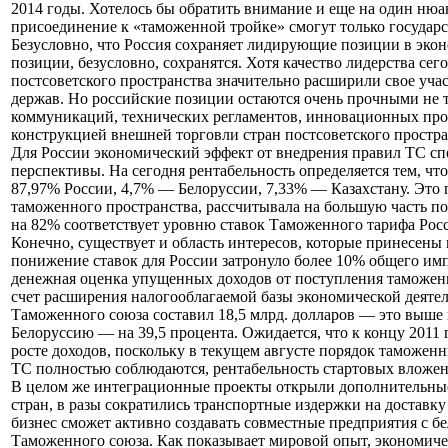
2014 годы. Хотелось бы обратить внимание и еще на один ню
присоединение к «таможенной тройке» смогут только государ
Безусловно, что Россия сохраняет лидирующие позиции в экон
позиции, безусловно, сохранятся. Хотя качество лидерства сег
постсоветского пространства значительно расширили свое уча
держав. Но российские позиции остаются очень прочными не т
коммуникаций, технических регламентов, инновационных прое
конструкцией внешней торговли стран постсоветского простран
Для России экономический эффект от внедрения правил ТС спе
перспективы. На сегодня рентабельность определяется тем, ч
87,97% России, 4,7% — Белоруссии, 7,33% — Казахстану. Это
таможенного пространства, рассчитывала на большую часть 
на 82% соответствует уровню ставок Таможенного тарифа Рос
Конечно, существует и область интересов, которые принесен
понижение ставок для России затронуло более 10% общего имп
денежная оценка упущенных доходов от поступления таможенны
счет расширения налогооблагаемой базы экономической деятел
Таможенного союза составил 18,5 млрд. долларов — это выше н
Белоруссию — на 39,5 процента. Ожидается, что к концу 2011 
росте доходов, поскольку в текущем августе порядок таможен
ТС полностью соблюдаются, рентабельность стартовых вложен
В целом же интеграционные проекты открыли дополнительные
стран, в разы сократились транспортные издержки на доставку
бизнес сможет активно создавать совместные предприятия с 
Таможенного союза. Как показывает мировой опыт, экономичес