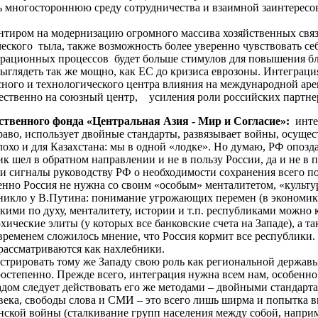
ь многостороннюю среду сотрудничества и взаимной заинтере
ентиром на модернизацию огромного массива хозяйственных связ
ского тыла, также возможность более уверенно чувствовать себ
грационных процессов будет больше стимулов для повышения бл
 выглядеть так же мощно, как ЕС до кризиса еврозоны. Интеграц
сного и технологического центра влияния на международной ар
щественно на союзный центр, усиления роли российских парт
ственного фонда «Центральная Азия - Мир и Согласие»:
инте
о, использует двойные стандарты, развязывает войны, осуществ
лохо и для Казахстана: мы в одной «лодке». Но думаю, РФ опозд
к шел в обратном направлении и не в пользу России, да и не в п
али сигналы руководству РФ о необходимости сохранения всего 
венно Россия не нужна со своим «особым» менталитетом, «культу
икло у В.Путина: понимание угрожающих перемен (в экономике, 
зкими по духу, менталитету, истории и т.п. республиками можн
хические элиты (у которых все банковские счета на Западе), а т
временем сложилось мнение, что Россия кормит все республики. 
рассматриваются как нахлебники.
нстрировать тому же Западу свою роль как региональной держав
ростепенно. Прежде всего, интеграция нужна всем нам, особенно
падом следует действовать его же методами – двойными стандарта
овека, свободы слова и СМИ – это всего лишь ширма и попытка в
кой войны (сталкивание групп населения между собой, например