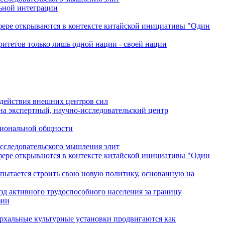
льной интеграции
сфере открываются в контексте китайской инициативы "Один
ритетов только лишь одной нации - своей нации
одействия внешних центров сил
на экспертный, научно-исследовательский центр
гиональной общности
исследовательского мышления элит
сфере открываются в контексте китайской инициативы "Один
 пытается строить свою новую политику, основанную на
зд активного трудоспособного населения за границу
зии
архальные культурные установки продвигаются как