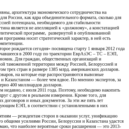
ивны, архитектура экономического сотрудничества на
для России, как ядра объединительного формата, сколько для
оссией потенциала, необходимого для стабильности
тина является не апелляцией к «должному», а констатацией
 политической программе, развернутой в опубликованной
 программа носит стратегический характер, в ней есть
омпетенции.
орое рождается сегодня» посвящена старту 1 января 2012 года
ачавшееся в 2000 году по траектории ЕврАзЭС – ТС – ЕЭП,
номик. Для граждан, общественных организаций и
ной таможенной территории между Россией, Белоруссией и
м трех стран в размере 1385 млрд. американских долларов.
оваров, на которые еще распространяются вывозные
й и Казахстаном — более чем вдвое. По мнению экспертов, за
ерно 400 миллиардов долларов.
 недавно, с июля 2011 года. Поэтому, необходимо накопить
руг с другом в реальном измерении. Кроме того, для
 договоров и иных документов. За эти же пять лет
ирующим ЕЭП, в соответствии с установленными в них
иятиям — резидентам сторон в оказании услуг, унификацию
то общими усилиями России, Белоруссии и Казахстана удастся
маю, что наиболее вероятные сроки расширения — это 2013-