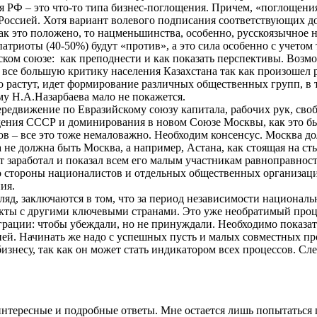
РФ – это что-то типа бизнес-поглощения. Причем, «поглощения» 
с Россией. Хотя вариант волевого подписания соответствующих д
к это положено, то нацменьшинства, особенно, русскоязычное нас
триоты (40-50%) будут «против», а это сила особенно с учетом т
ийском союзе: как преподнести и как показать перспективы. Во
е большую критику населения Казахстана так как произошел рос
растут, идет формирование различных общественных групп, в то
у Н.А.Назарбаева мало не покажется.
 передвижение по Евразийскому союзу капитала, рабочих рук, 
рождения СССР и доминирования в новом Союзе Москвы, как это 
в – все это тоже немаловажно. Необходим консенсус. Москва до
не должна быть Москва, а например, Астана, как стоящая на с
ект заработал и показал всем его малым участникам равноправно
 стороны националистов и отдельных общественных организаций,
ия.
яд, заключаются в том, что за период независимости националь
кты с другими ключевыми странами. Это уже необратимый процес
грации: чтобы убеждали, но не принуждали. Необходимо показа
ией. Начинать же надо с успешных пусть и малых совместных про
бизнесу, так как он может стать индикатором всех процессов. С
интересные и подробные ответы. Мне остается лишь попытаться 