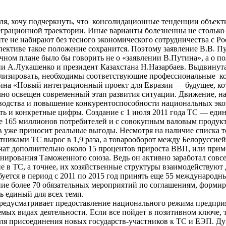
ля, хочу подчеркнуть, что консолидационные тенденции объект
еграционной траектории. Иные варианты болезненны не столько 
те не набирают без тесного экономического сотрудничества с Р
ективе такое положение сохранится. Поэтому заявление В.В. Пу
аучном плане было бы говорить не о «заявлении В.Путина», а о
и А.Лукашенко и президент Казахстана Н.Назарбаев. Выдвинутая
анализировать, необходимы соответствующие профессиональные к
тина «Новый интеграционный проект для Евразии — будущее, кот
олно освещен современный этап развития ситуации. Движение, н
зводства и повышение конкурентоспособности национальных эко
ть и конкретные цифры. Создание с 1 июля 2011 года ТС — еди
е 165 миллионов потребителей и с совокупным валовым продукто
в уже приносит реальные выгоды. Несмотря на наличие списка т
стниками ТС вырос в 1,9 раза, а товарооборот между Белоруссие
учат дополнительно около 15 процентов прироста ВВП, или прим
ирования Таможенного союза. Ведь он активно заработал совсем
 в ТС, а точнее, их хозяйственные структуры взаимодействуют д
ся в период с 2011 по 2015 год принять еще 55 международных
ние более 70 обязательных мероприятий по соглашениям, форм
 единый для всех темп.
о предусматривает предоставление национального режима предпр
мых видах деятельности. Если все пойдет в позитивном ключе, 
для присоединения новых государств-участников к ТС и ЕЭП. Ду