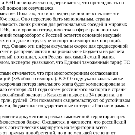
 и ЕЭП периодически подчеркивается, что претендовать на
й подход не озвучивался.
анстве. Полагаю, что и в среднесрочной перспективе эти
в 90-е годы. Оно перестало быть монопольным, страны
тельность своих рынков для региональных соседей и мировых
 ТЭК, но и уровню сотрудничества в сфере транспортных
онний товарооборот с Россией остается основной несущей
аях и по доле в структуре экспортно-импортных операций.
 год. Однако эти цифры актуальны скорее для среднесрочной
 счет и распределяются в национальные бюджеты из расчета
говый потенциал, хотя Россия, как самый емкий рынок
целом, эксперты указывают, что Единый таможенный тариф ТС
тами отмечается, что при многостороннем согласовании
иций (3% общего импорта). В 2010 году указывалась также
осрочная потеря начального этапа будет компенсирована за
ло сентября 2011 года объем российского экспорта в страны
российский экспорт в Казахстан вырос на 34 процента, а в
 трлн. рублей. Эти показатели свидетельствуют об устойчивом
ловами, бюджетные государственные интересы России в рамках
рмления документов в рамках таможенной территории трех
бизнесменов ближе. Ожидается, в частности, что российский
вых логистических маршрутов на территории всего
о от прямых приобретений, но в не меньшей степени от