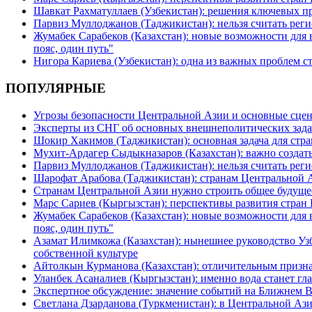
Шавкат Рахматуллаев (Узбекистан): решения ключевых п
Парвиз Муллоджанов (Таджикистан): нельзя считать ре
Жумабек Сарабеков (Казахстан): новые возможности для
пояс, один путь"
Нигора Кариева (Узбекистан): одна из важных проблем с
ПОПУЛЯРНЫЕ
Угрозы безопасности Центральной Азии и основные сцен
Эксперты из СНГ об основных внешнеполитических зада
Шокир Хакимов (Таджикистан): основная задача для стра
Мухит-Ардагер Сыдыкназаров (Казахстан): важно создать
Парвиз Муллоджанов (Таджикистан): нельзя считать ре
Шарофат Арабова (Таджикистан): странам Центральной 
Странам Центральной Азии нужно строить общее будуще
Марс Сариев (Кыргызстан): перспективы развития стран
Жумабек Сарабеков (Казахстан): новые возможности для
пояс, один путь"
Азамат Илимкожа (Казахстан): нынешнее руководство Узб
собственной культуре
Айтолкын Курманова (Казахстан): отличительным признак
Уланбек Асаналиев (Кыргызстан): именно вода станет г
Экспертное обсуждение: значение событий на Ближнем 
Светлана Дзарданова (Туркменистан): в Центральной Ази