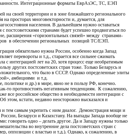
сованности. Интеграционные форматы ЕврАзЭС, ТС, ЕЭП
ей на своей территории и в зоне ближайшего регионального
я на просторах многовекторности и, думается, для
агосостояния населения. В дальнейшем нужно оставаться
ия с постсоветскими странами будет успешно продвигаться по
ене, расширения «горизонтальных связей» между странами-
неров в обеспечении региональных позиций ТС/ЕЭП.
грация обязательно нужна России, особенно когда Запад
ляет перевороты и т.д., старается все сильнее сжимать
ала с интеграцией лет на 20, хотя процесс еще необратимым
ользу других постсоветских стран тоже. Только Беларусь и
положительного, что было в СССР. Однако определенные элиты
рой», амбициями и т.д.
политике и др.) в мире, явно не в пользу РФ, конечно.
о как-то противостоять негативным тенденциям. К сожалению,
акже все российское общество в необходимости интеграции с
Об этом, кстати, недавно неосторожно высказался и
ы и тем самым укрепить с ним диалог. Демонстрация мощи и
 России, Беларуси и Казахстану. На выпады Запада вообще не
ми: говорить одно – делать другое. Да и Западу нужны только
мешательства во внутренние дела постсоветских стран с
, оппозиции с властью и т.д.). Однако, к сожалению, в