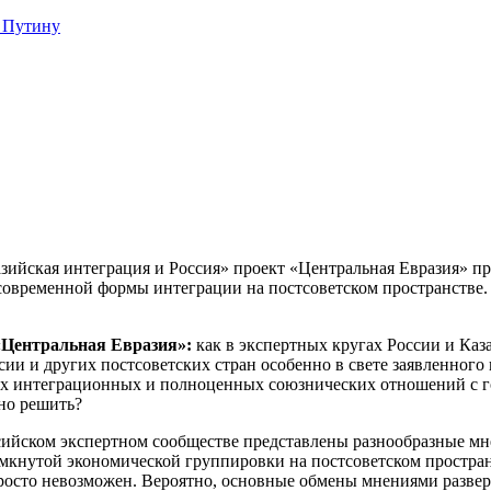
 Путину
ийская интеграция и Россия» проект «Центральная Евразия» при
 современной формы интеграции на постсоветском пространстве.
 «Центральная Евразия»:
как в экспертных кругах России и Каз
ссии и других постсоветских стран особенно в свете заявленно
ых интеграционных и полноценных союзнических отношений с 
но решить?
сийском экспертном сообществе представлены разнообразные мне
мкнутой экономической группировки на постсоветском пространс
росто невозможен. Вероятно, основные обмены мнениями разверн