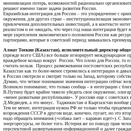
минимизации потерь, возможностей рационально организоват
решают именно такие задачи развития России.
Евразийская интеграция для России – это упорядочение с ори
окружения, для других стран – институционализация экономиче
привлечения дополнительных инвестиций, а в контексте инте
реалистом и не ожидать, что через год наша интеграция будет
мере укрепления экономического положения России как ресур
партнерами, которые в советский период замыкались преиму
Алмат Тоекин (Казахстан), исполнительный директор обще
(прежде всего США) все больше игнорирует международное прав
враждебное кольцо вокруг России. Что плохо для России, то п
считать нельзя. Процесс размежевания постсоветских республи
Казахстан как то более-менее стремились к интеграции и дав
в России смотрели и смотрят только на Запад, которому собст
Думаю, что четкое понимание значения интеграции сейчас возн
Возникло понимание, что только сообща – в интеграции с бли
В.Путину будет крайне тяжело убедить свое окружение, олигар
«менее развитыми республиками». У россиян еще с советских 
Д.Медведев, а это минус. Таджикистан и Кыргызстан вообще 
Тем не менее, интеграция нужна РФ не только чтобы продемо
возрождения СССР в другом виде, конечно, пугает, но это вто
надо обращать внимания («собака лает – караван идет»). С За
энергоресурсы, не более того. Истерия же по поводу прав чел
перспективой развертывания информационной и далее гражданс