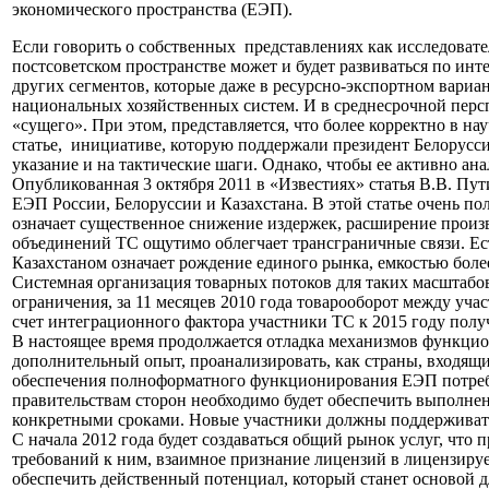
экономического пространства (ЕЭП).
Если говорить о собственных представлениях как исследовате
постсоветском пространстве может и будет развиваться по инт
других сегментов, которые даже в ресурсно-экспортном вариан
национальных хозяйственных систем. И в среднесрочной персп
«сущего». При этом, представляется, что более корректно в н
статье, инициативе, которую поддержали президент Белорусси
указание и на тактические шаги. Однако, чтобы ее активно 
Опубликованная 3 октября 2011 в «Известиях» статья В.В. Пу
ЕЭП России, Белоруссии и Казахстана. В этой статье очень п
означает существенное снижение издержек, расширение прои
объединений ТС ощутимо облегчает трансграничные связи. Ес
Казахстаном означает рождение единого рынка, емкостью боле
Системная организация товарных потоков для таких масштабо
ограничения, за 11 месяцев 2010 года товарооборот между уча
счет интеграционного фактора участники ТС к 2015 году пол
В настоящее время продолжается отладка механизмов функцион
дополнительный опыт, проанализировать, как страны, входящие
обеспечения полноформатного функционирования ЕЭП потребует
правительствам сторон необходимо будет обеспечить выполне
конкретными сроками. Новые участники должны поддерживать
С начала 2012 года будет создаваться общий рынок услуг, чт
требований к ним, взаимное признание лицензий в лицензируе
обеспечить действенный потенциал, который станет основой 