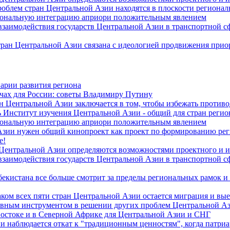
роблем стран Центральной Азии находятся в плоскости региона
гиональную интеграцию априори положительным явлением
 взаимодействия государств Центральной Азии в транспортной 
тран Центральной Азии связана с идеологией продвижения прио
арии развития региона
чах для России: советы Владимиру Путину
н Центральной Азии заключается в том, чтобы избежать против
 Институт изучения Центральной Азии - общий для стран регио
гиональную интеграцию априори положительным явлением
Азии нужен общий кинопроект как проект по формированию ре
е!
 Центральной Азии определяются возможностями проектного и 
 взаимодействия государств Центральной Азии в транспортной 
екистана все больше смотрит за пределы региональных рамок и
ом всех пяти стран Центральной Азии остается миграция и вые
лавным инструментом в решении других проблем Центральной А
Востоке и в Северной Африке для Центральной Азии и СНГ
и наблюдается откат к "традиционным ценностям", когда патри