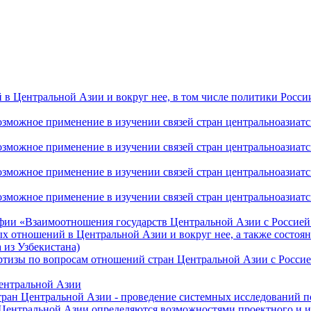
 Центральной Азии и вокруг нее, в том числе политики России 
ожное применение в изучении связей стран центральноазиатског
ожное применение в изучении связей стран центральноазиатског
ожное применение в изучении связей стран центральноазиатског
жное применение в изучении связей стран центральноазиатског
фии «Взаимоотношения государств Центральной Азии с Россией 
 отношений в Центральной Азии и вокруг нее, а также состоян
 из Узбекистана)
ртизы по вопросам отношений стран Центральной Азии с Россие
Центральной Азии
стран Центральной Азии - проведение системных исследований п
 Центральной Азии определяются возможностями проектного и 