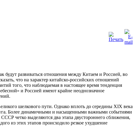
к будут развиваться отношения между Китаем и Россией, во
сказать, что на характер китайско-российских отношений
антий того, что наблюдаемая в настоящее время тенденция
небесной» и Россией имеют крайне неоднозначное
ений.
еликого шелкового пути. Однако вплоть до середины XIX века
 друга. Более динамичными и насыщенными важными событиями
а СССР четко выделяются два этапа двустороннего сближения,
ого из этих этапов происходило резкое ухудшение