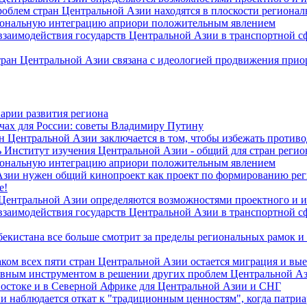
роблем стран Центральной Азии находятся в плоскости региона
гиональную интеграцию априори положительным явлением
 взаимодействия государств Центральной Азии в транспортной 
тран Центральной Азии связана с идеологией продвижения прио
арии развития региона
чах для России: советы Владимиру Путину
н Центральной Азии заключается в том, чтобы избежать против
 Институт изучения Центральной Азии - общий для стран регио
гиональную интеграцию априори положительным явлением
Азии нужен общий кинопроект как проект по формированию ре
е!
 Центральной Азии определяются возможностями проектного и 
 взаимодействия государств Центральной Азии в транспортной 
екистана все больше смотрит за пределы региональных рамок и
ом всех пяти стран Центральной Азии остается миграция и вые
лавным инструментом в решении других проблем Центральной А
Востоке и в Северной Африке для Центральной Азии и СНГ
и наблюдается откат к "традиционным ценностям", когда патри