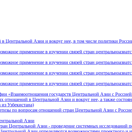
 Центральной Азии и вокруг нее, в том числе политики России 
ожное применение в изучении связей стран центральноазиатског
ожное применение в изучении связей стран центральноазиатског
ожное применение в изучении связей стран центральноазиатског
жное применение в изучении связей стран центральноазиатског
фии «Взаимоотношения государств Центральной Азии с Россией 
 отношений в Центральной Азии и вокруг нее, а также состоян
 из Узбекистана)
ртизы по вопросам отношений стран Центральной Азии с Россие
Центральной Азии
стран Центральной Азии - проведение системных исследований п
 Центральной Азии определяются возможностями проектного и 