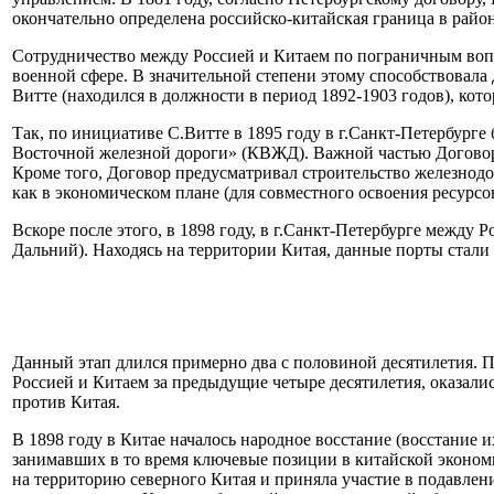
окончательно определена российско-китайская граница в рай
Сотрудничество между Россией и Китаем по пограничным вопр
военной сфере. В значительной степени этому способствовала д
Витте (находился в должности в период 1892-1903 годов), ко
Так, по инициативе С.Витте в 1895 году в г.Санкт-Петербурге
Восточной железной дороги» (КВЖД). Важной частью Договора
Кроме того, Договор предусматривал строительство железнодор
как в экономическом плане (для совместного освоения ресурсо
Вскоре после этого, в 1898 году, в г.Санкт-Петербурге межд
Дальний). Находясь на территории Китая, данные порты стали
Данный этап длился примерно два с половиной десятилетия. П
Россией и Китаем за предыдущие четыре десятилетия, оказали
против Китая.
В 1898 году в Китае началось народное восстание (восстание
занимавших в то время ключевые позиции в китайской экономи
на территорию северного Китая и приняла участие в подавле