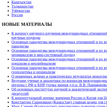
Кыргызстан
Таджикистан
Узбекистан
Россия
НОВЫЕ МАТЕРИАЛЫ
К вопросу научного изучения международных отношений в
научные подходы
Основные парадигмы международных отношений и их возм
парадигма
Основные парадигмы международных отношений и их возм
неомарксизм и мир-системный подход
Основные парадигмы международных отношений и их возм
идеализм и неолиберализм
Основные парадигмы международных отношений и их возмо
геополитика и неореализм
О решенных задачах и практических результатах моногра
Ведущие ученые и аналитики по вопросам международных
региона с РФ и КНР (точка зрения д.п.н. В.В. Парамонова
Об основных институтах научной и аналитической экспе
дискуссий
К концептуальной оценке значения России и Китая для 
Константин Сыроежкин (Казахстан): главная задача для 
Марс Сариев (Кыргызстан): перспективы развития стран