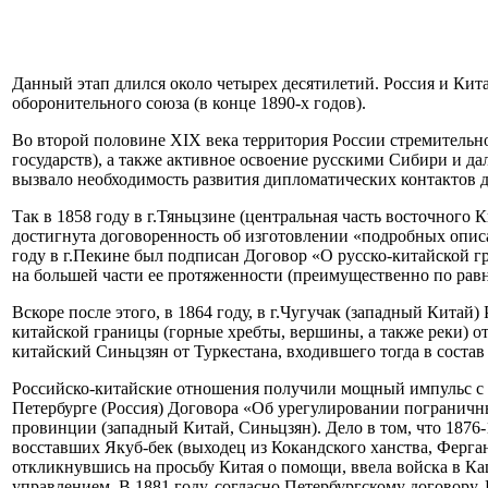
Данный этап длился около четырех десятилетий. Россия и Кита
оборонительного союза (в конце 1890-х годов).
Во второй половине XIX века территория России стремительн
государств), а также активное освоение русскими Сибири и 
вызвало необходимость развития дипломатических контактов 
Так в 1858 году в г.Тяньцзине (центральная часть восточног
достигнута договоренность об изготовлении «подробных опис
году в г.Пекине был подписан Договор «О русско-китайской г
на большей части ее протяженности (преимущественно по рав
Вскоре после этого, в 1864 году, в г.Чугучак (западный Кита
китайской границы (горные хребты, вершины, а также реки) 
китайский Синьцзян от Туркестана, входившего тогда в соста
Российско-китайские отношения получили мощный импульс с пр
Петербурге (Россия) Договора «Об урегулировании пограничн
провинции (западный Китай, Синьцзян). Дело в том, что 1876-
восставших Якуб-бек (выходец из Кокандского ханства, Ферга
откликнувшись на просьбу Китая о помощи, ввела войска в К
управлением. В 1881 году, согласно Петербургскому договору