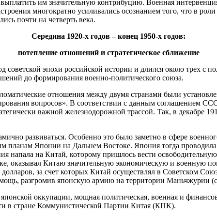
 выплатить им значительную контрибуцию. Военная интервенци
строения многократно усиливались осознанием того, что в роли
лись почти на четверть века.
Середина 1920-х годов – конец 1950-х годов:
потепление отношений и стратегическое сближение
 советской эпохи российской истории и длился около трех с по
ошений до формирования военно-политического союза.
оматические отношения между двумя странами были установлены
рования вопросов». В соответствии с данным соглашением СССР
атегически важной железнодорожной трассой. Так, в декабре 19
ично развиваться. Особенно это было заметно в сфере военного 
ым планам Японии на Дальнем Востоке. Япония тогда проводил
ия напала на Китай, которому пришлось вести освободительну
оке, оказывал Китаю значительную экономическую и военную по
 долларов, за счет которых Китай осуществлял в Советском Со
мощь, разгромив японскую армию на территории Маньчжурии (с
 японской оккупации, мощная политическая, военная и финансо
сти в стране Коммунистической Партии Китая (КПК).