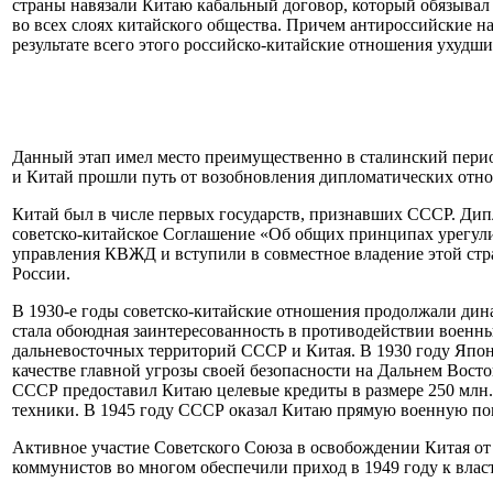
страны навязали Китаю кабальный договор, который обязывал
во всех слоях китайского общества. Причем антироссийские на
результате всего этого российско-китайские отношения ухудши
Данный этап имел место преимущественно в сталинский период
и Китай прошли путь от возобновления дипломатических отн
Китай был в числе первых государств, признавших СССР. Дипл
советско-китайское Соглашение «Об общих принципах урегули
управления КВЖД и вступили в совместное владение этой стр
России.
В 1930-е годы советско-китайские отношения продолжали динам
стала обоюдная заинтересованность в противодействии военн
дальневосточных территорий СССР и Китая. В 1930 году Япон
качестве главной угрозы своей безопасности на Дальнем Вост
СССР предоставил Китаю целевые кредиты в размере 250 млн.
техники. В 1945 году СССР оказал Китаю прямую военную по
Активное участие Советского Союза в освобождении Китая от
коммунистов во многом обеспечили приход в 1949 году к вла