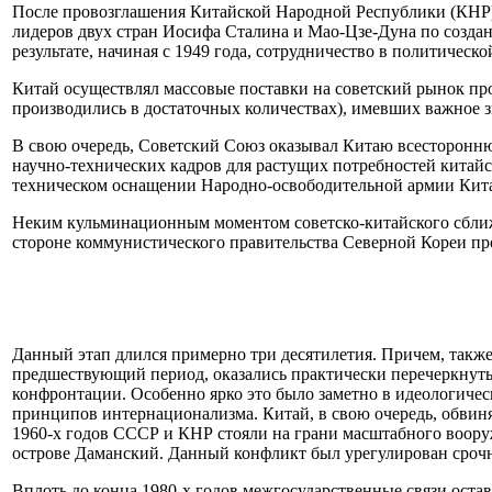
После провозглашения Китайской Народной Республики (КНР) 
лидеров двух стран Иосифа Сталина и Мао-Цзе-Дуна по созда
результате, начиная с 1949 года, сотрудничество в политическ
Китай осуществлял массовые поставки на советский рынок пр
производились в достаточных количествах), имевших важное 
В свою очередь, Советский Союз оказывал Китаю всесторонн
научно-технических кадров для растущих потребностей китай
техническом оснащении Народно-освободительной армии Китая
Неким кульминационным моментом советско-китайского сближе
стороне коммунистического правительства Северной Кореи п
Данный этап длился примерно три десятилетия. Причем, также
предшествующий период, оказались практически перечеркнутым
конфронтации. Особенно ярко это было заметно в идеологиче
принципов интернационализма. Китай, в свою очередь, обви
1960-х годов СССР и КНР стояли на грани масштабного вооруж
острове Даманский. Данный конфликт был урегулирован сроч
Вплоть до конца 1980-х годов межгосударственные связи остав