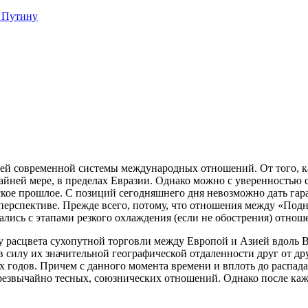
 Путину
й современной системы международных отношений. От того, ка
райней мере, в пределах Евразии. Однако можно с уверенностью 
ское прошлое. С позиций сегодняшнего дня невозможно дать гар
 перспективе. Прежде всего, потому, что отношения между «Под
ались с этапами резкого охлаждения (если не обострения) отнош
у расцвета сухопутной торговли между Европой и Азией вдоль В
 в силу их значительной географической отдаленности друг от
х годов. Причем с данного момента времени и вплоть до распад
езвычайно тесных, союзнических отношений. Однако после кажд