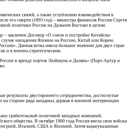
мических связей, а также углублению взаимодействия в
после его смерти (1893 год) – министра финансов России Сергея
ивной политики России на Дальнем Востоке в целом.
оду – заключен Договор «О союзе и постройке Китайско-
 случае нападения Японии на Россию, Китай или Корею.
оссия)». Данная ветка имела большое значение для двух стран
ак и в военно-стратегическом.
и России в аренду портов Люйшунь и Далянь» (Порт-Артур и
ке.
ые результаты двустороннего сотрудничества, достигнутые
и на стороне ряда западных держав в военной интервенции
овано грабительской политикой западных компаний,
кого общества. В октябре 1900 года Россия ввела свои войска
-Венгрией, Италией, США и Японией. Затем вышеуказанные