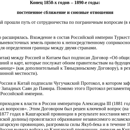
Конец 1850-х годов – 1890-е годы:
постепенное сближение и союзные отношения
й прошли путь от сотрудничества по пограничным вопросам (в ко
о расширялась. Вхождение в состав Российской империи Туркес
дальневосточных земель привело к непосредственному соприкосн
для определения границы между двумя странами.
о Китая) между Россией и Китаем был подписан Договор «Об об
аний и карт, которые послужат обоим правительствам на будуще
ранице» (как дополнительный к Тяньцзиньскому Договору), в рез
нинной местности).
й) Россия и Китай подписали Чугучакский Протокол, в котором 
от Западных Саян до Памира. Помимо этого Протокол регламенти
в Российской империи.
иходом к власти в России императора Александра III (1881 год
ых вопросов». Этим Договором был решен ключевой вопрос (на 
1877 годах в Кашгарской провинции в результате восстания мес
нской долины) провозгласил образование независимого исламско
ашгарскую провинцию, разгромила силы Якуб-бека и в течение 
, Россия вывела войска из Кашгарской провинции, передав ее 