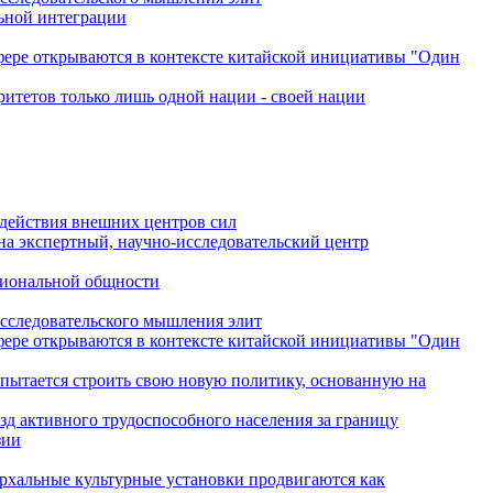
льной интеграции
сфере открываются в контексте китайской инициативы "Один
ритетов только лишь одной нации - своей нации
одействия внешних центров сил
на экспертный, научно-исследовательский центр
гиональной общности
исследовательского мышления элит
сфере открываются в контексте китайской инициативы "Один
 пытается строить свою новую политику, основанную на
зд активного трудоспособного населения за границу
зии
архальные культурные установки продвигаются как