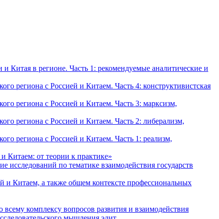
и Китая в регионе. Часть 1: рекомендуемые аналитические и
о региона с Россией и Китаем. Часть 4: конструктивистская
о региона с Россией и Китаем. Часть 3: марксизм,
о региона с Россией и Китаем. Часть 2: либерализм,
о региона с Россией и Китаем. Часть 1: реализм,
и Китаем: от теории к практике»
ие исследований по тематике взаимодействия государств
й и Китаем, а также общем контексте профессиональных
о всему комплексу вопросов развития и взаимодействия
исследовательского мышления элит