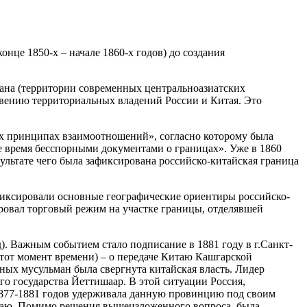
нце 1850-х – начале 1860-х годов) до создания
тана (территории современных центральноазиатских
овению территориальных владений России и Китая. Это
щих принципах взаимоотношений», согласно которому была
е время бесспорными документами о границах». Уже в 1860
ультате чего была зафиксирована российско-китайская граница
зафиксировали основные географические ориентиры российско-
ровал торговый режим на участке границы, отделявшей
). Важным событием стало подписание в 1881 году в г.Санкт-
тот момент времени) – о передаче Китаю Кашгарской
тных мусульман была свергнута китайская власть. Лидер
го государства Йеттишаар. В этой ситуации Россия,
1877-1881 годов удерживала данную провинцию под своим
Китаю. Помимо решения вышеизложенного вопроса, была