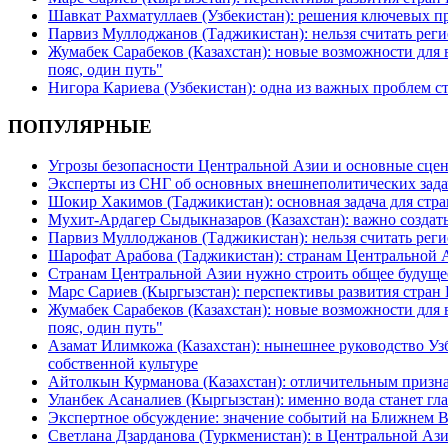
Шавкат Рахматуллаев (Узбекистан): решения ключевых п
Парвиз Муллоджанов (Таджикистан): нельзя считать ре
Жумабек Сарабеков (Казахстан): новые возможности для
пояс, один путь"
Нигора Кариева (Узбекистан): одна из важных проблем с
ПОПУЛЯРНЫЕ
Угрозы безопасности Центральной Азии и основные сцен
Эксперты из СНГ об основных внешнеполитических зада
Шокир Хакимов (Таджикистан): основная задача для стра
Мухит-Ардагер Сыдыкназаров (Казахстан): важно создать
Парвиз Муллоджанов (Таджикистан): нельзя считать ре
Шарофат Арабова (Таджикистан): странам Центральной 
Странам Центральной Азии нужно строить общее будуще
Марс Сариев (Кыргызстан): перспективы развития стран
Жумабек Сарабеков (Казахстан): новые возможности для
пояс, один путь"
Азамат Илимкожа (Казахстан): нынешнее руководство Узб
собственной культуре
Айтолкын Курманова (Казахстан): отличительным признак
Уланбек Асаналиев (Кыргызстан): именно вода станет г
Экспертное обсуждение: значение событий на Ближнем 
Светлана Дзарданова (Туркменистан): в Центральной Ази