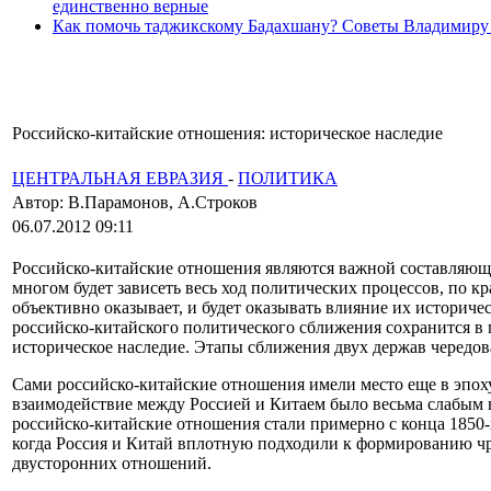
единственно верные
Как помочь таджикскому Бадахшану? Советы Владимиру
Российско-китайские отношения: историческое наследие
ЦЕНТРАЛЬНАЯ ЕВРАЗИЯ
-
ПОЛИТИКА
Автор: В.Парамонов, А.Строков
06.07.2012 09:11
Российско-китайские отношения являются важной составляюще
многом будет зависеть весь ход политических процессов, по к
объективно оказывает, и будет оказывать влияние их историче
российско-китайского политического сближения сохранится в
историческое наследие. Этапы сближения двух держав чередов
Сами российско-китайские отношения имели место еще в эпох
взаимодействие между Россией и Китаем было весьма слабым
российско-китайские отношения стали примерно с конца 1850-
когда Россия и Китай вплотную подходили к формированию чр
двусторонних отношений.