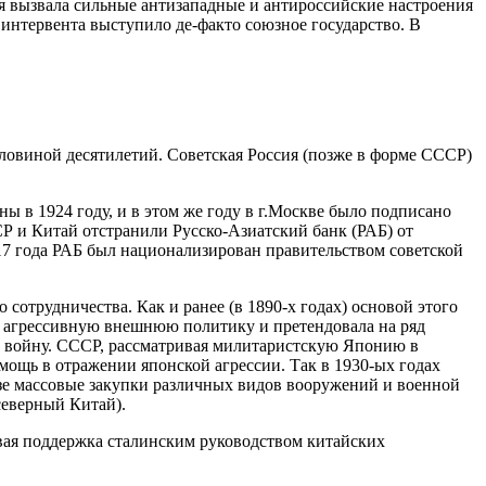
я вызвала сильные антизападные и антироссийские настроения
 интервента выступило де-факто союзное государство. В
ловиной десятилетий. Советская Россия (позже в форме СССР)
 в 1924 году, и в этом же году в г.Москве было подписано
 и Китай отстранили Русско-Азиатский банк (РАБ) от
17 года РАБ был национализирован правительством советской
сотрудничества. Как и ранее (в 1890-х годах) основой этого
а агрессивную внешнюю политику и претендовала на ряд
ю войну. СССР, рассматривая милитаристскую Японию в
мощь в отражении японской агрессии. Так в 1930-ых годах
юзе массовые закупки различных видов вооружений и военной
еверный Китай).
вая поддержка сталинским руководством китайских