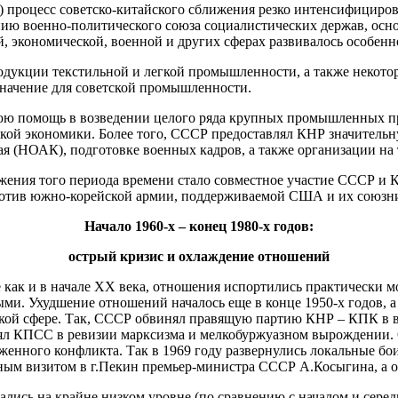
процесс советско-китайского сближения резко интенсифицирова
нию военно-политического союза социалистических держав, осн
ой, экономической, военной и других сферах развивалось особен
одукции текстильной и легкой промышленности, а также некотор
значение для советской промышленности.
юю помощь в возведении целого ряда крупных промышленных пре
ской экономики. Более того, СССР предоставлял КНР значитель
 (НОАК), подготовке военных кадров, а также организации на 
ния того периода времени стало совместное участие СССР и КН
ротив южно-корейской армии, поддерживаемой США и их союзн
Начало 1960-х – конец 1980-х годов:
острый кризис и охлаждение отношений
 как и в начале ХХ века, отношения испортились практически м
и. Ухудшение отношений началось еще в конце 1950-х годов, а
ской сфере. Так, СССР обвинял правящую партию КНР – КПК в в
нял КПСС в ревизии марксизма и мелкобуржуазном вырождении
енного конфликта. Так в 1969 году развернулись локальные бо
ным визитом в г.Пекин премьер-министра СССР А.Косыгина, а 
ались на крайне низком уровне (по сравнению с началом и сере