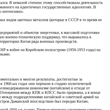
лся. В немалой степени этому способствовала деятельность
ованного на идентичных государственных идеологиях. В
но интенсивно.
ых видов цветных металлов (которые в СССР в то время не
дприятий и объектов энергетики, в массовой подготовке
ную военно-техническую поддержку, что выражалось в
территории Китая ряда военных производств.
Р в войне на Корейском полуострове (1950-1953 годы) на
иками.
оментально и многие результаты, достигнутые за
 в 1960-ых годах они перешли в стадию политической
еликодержавном шовинизме (китайском) и отходе от
. Отношения между КПК и КПСС были прерваны, а в конце
и между подразделениями китайской и советской армий на
остров Даманский впоследствии был передан Китаю.
диной 1950-ых годов). Первые признаки улучшения советско-