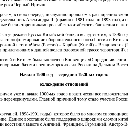
оне реки Черный Иртыш.
осам, в свою очередь, послужило прологом к расширению эконо
еятельность Александра III (правил с 1881 года по 1893 год), а 
торые были сторонниками российско-китайского сближения и акт
 был учрежден Русско-Китайский банк, а вслед за этим, в 1896 г
 стало формирование оборонительного союза России и Китая в
ожной ветки «Чита (Россия) – Харбин (Китай) – Владивосток (Р
в прилегающих к данной железнодорожной трассе территорий), т
у Россией и Китаем была заключена Конвенция «О предоставлени
 опорными базами военно-морских сил России на Дальнем Восто
Начало 1900 год – середина 1920-ых годов:
охлаждение отношений
ричем уже в начале 1900-ых годов практически все положительн
сь перечеркнутыми. Главной причиной тому стало участие Росси
 ихэтуаней, 1898-1901 годы), которое было во многом спровоцир
ке. Данное восстание было поддержано широкими слоями китайс
нии восстания вместе с Англией, Францией, Германией, Австро