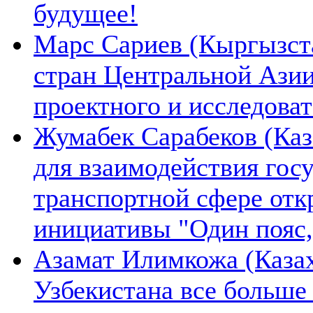
будущее!
Марс Сариев (Кыргызста
стран Центральной Ази
проектного и исследова
Жумабек Сарабеков (Каз
для взаимодействия гос
транспортной сфере отк
инициативы "Один пояс,
Азамат Илимкожа (Казах
Узбекистана все больше