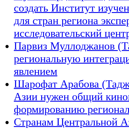
создать Институт изуче
для стран региона экспе
исследовательский цент
Парвиз Муллоджанов (Та
региональную интеграц
явлением
Шарофат Арабова (Тадж
Азии нужен общий киноп
формированию региона
Странам Центральной А