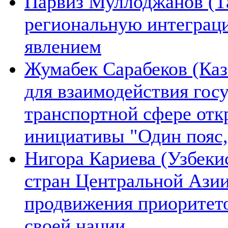
Парвиз Муллоджанов (Та
региональную интеграц
явлением
Жумабек Сарабеков (Каз
для взаимодействия гос
транспортной сфере отк
инициативы "Один пояс,
Нигора Кариева (Узбеки
стран Центральной Азии
продвижения приоритето
своей нации