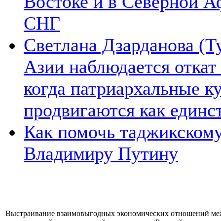
Востоке и в Северной А
СНГ
Светлана Дзарданова (Т
Азии наблюдается откат
когда патриархальные к
продвигаются как единс
Как помочь таджикском
Владимиру Путину
Выстраивание взаимовыгодных экономических отношений меж