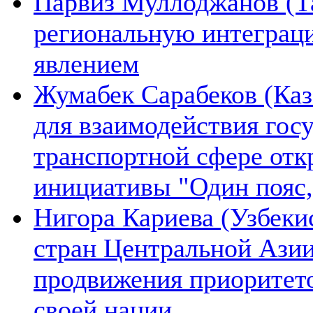
Парвиз Муллоджанов (Та
региональную интеграц
явлением
Жумабек Сарабеков (Каз
для взаимодействия гос
транспортной сфере отк
инициативы "Один пояс,
Нигора Кариева (Узбеки
стран Центральной Азии
продвижения приоритето
своей нации