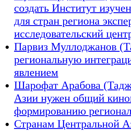
создать Институт изуче
для стран региона экспе
исследовательский цент
Парвиз Муллоджанов (Та
региональную интеграц
явлением
Шарофат Арабова (Тадж
Азии нужен общий киноп
формированию региона
Странам Центральной А