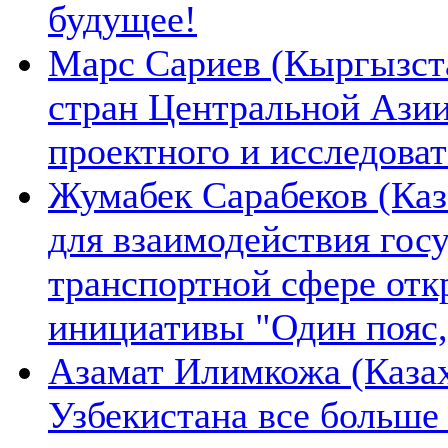
будущее!
Марс Сариев (Кыргызста
стран Центральной Ази
проектного и исследова
Жумабек Сарабеков (Каз
для взаимодействия гос
транспортной сфере отк
инициативы "Один пояс,
Азамат Илимкожа (Казах
Узбекистана все больше