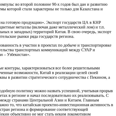
импульс во второй половине 90-х годов был дан и развитию
ы которой стали характерны не только для Казахстана и
ен на готовую продукцию». Экспорт государств ЦА в КНР
цветные металлы (включая даже металлический лом) и т.п.
ных и западных) территорий Китая. В свою очередь, экспорт
тельские рынки ряда государств региона.
ованность в участии в проектах по добыче и транспортировке
оительства транспортных коммуникаций между СУАР и
н – Узбекистан».
ые контуры, характеризоваться все более решительными
ченные возможности, Китай в реализации целей своей
квы в развитии стратегического сотрудничества с Пекином, а
 подобную политику можно назвать успешной, учитывая прорыв
тах в регионе и начал последовательно их реализовывать. С
 между странами Центральной Азии и Китаем. Главным
ажно то, что китайская проектно-инвестиционная активность в
 стран региона и формирование соответствующей
 Пекин объективно не мог стать неким локомотивом