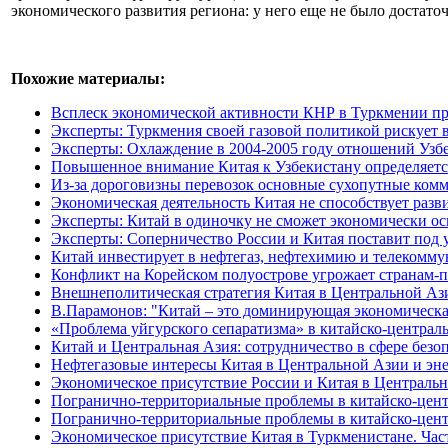
экономического развития региона: у него еще не было достато
Похожие материалы:
Всплеск экономической активности КНР в Туркмении про
Эксперты: Туркмения своей газовой политикой рискует 
Эксперты: Охлаждение в 2004-2005 году отношений Узб
Повышенное внимание Китая к Узбекистану определяетс
Из-за дороговизны перевозок основные сухопутные ком
Экономическая деятельность Китая не способствует раз
Эксперты: Китай в одиночку не сможет экономически о
Эксперты: Соперничество России и Китая поставит под 
Китай инвестирует в нефтегаз, нефтехимию и телекомм
Конфликт на Корейском полуострове угрожает странам
Внешнеполитическая стратегия Китая в Центральной Аз
В.Парамонов: "Китай – это доминирующая экономическа
«Проблема уйгурского сепаратизма» в китайско-централ
Китай и Центральная Азия: сотрудничество в сфере безо
Нефтегазовые интересы Китая в Центральной Азии и эне
Экономическое присутствие России и Китая в Централь
Погранично-территориальные проблемы в китайско-центр
Погранично-территориальные проблемы в китайско-центр
Экономическое присутствие Китая в Туркменистане. Част