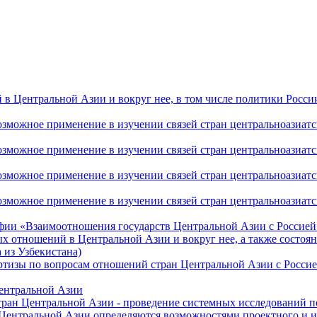
 Центральной Азии и вокруг нее, в том числе политики России 
ожное применение в изучении связей стран центральноазиатског
ожное применение в изучении связей стран центральноазиатског
ожное применение в изучении связей стран центральноазиатског
жное применение в изучении связей стран центральноазиатског
фии «Взаимоотношения государств Центральной Азии с Россией 
 отношений в Центральной Азии и вокруг нее, а также состоян
 из Узбекистана)
ртизы по вопросам отношений стран Центральной Азии с Россие
Центральной Азии
стран Центральной Азии - проведение системных исследований п
 Центральной Азии определяются возможностями проектного и 