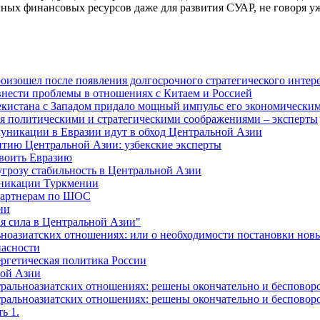
чных финансовых ресурсов даже для развития СУАР, не говоря у
изошел после появления долгосрочного стратегического интере
внести проблемы в отношениях с Китаем и Россией
екистана с Западом придало мощный импульс его экономическим
я политическими и стратегическими соображениями – эксперты
муникации в Евразии идут в обход Центральной Азии
витию Центральной Азии: узбекские эксперты
своить Евразию
угрозу стабильность в Центральной Азии
уникации Туркмении
-партнерам по ШОС
ии
я сила в Центральной Азии"
ьноазиатских отношениях: или о необходимости постановки нов
пасности
ргетическая политика России
ной Азии
альноазиатских отношениях: решены окончательно и бесповоро
альноазиатских отношениях: решены окончательно и бесповоро
ь 1.