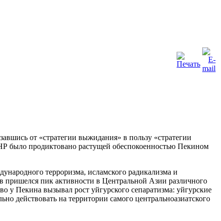
завшись от «стратегии выжидания» в пользу «стратегии
КНР было продиктовано растущей обеспокоенностью Пекином
дународного терроризма, исламского радикализма и
ов пришелся пик активности в Центральной Азии различного
во у Пекина вызывал рост уйгурского сепаратизма: уйгурские
льно действовать на территории самого центральноазиатского