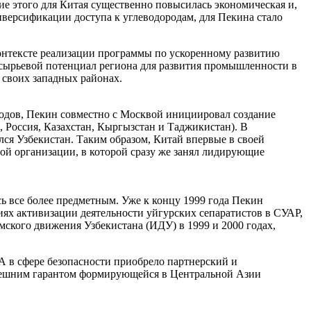
вие этого для Китая существенно повысилась экономическая и,
иверсификации доступа к углеводородам, для Пекина стало
контексте реализации программы по ускоренному развитию
-сырьевой потенциал региона для развития промышленности в
 своих западных районах.
годов, Пекин совместно с Москвой инициировал создание
, Россия, Казахстан, Кыргызстан и Таджикистан). В
ся Узбекистан. Таким образом, Китай впервые в своей
ой организации, в которой сразу же занял лидирующие
ь все более предметным. Уже к концу 1999 года Пекин
иях активизации деятельности уйгурских сепаратистов в СУАР,
мского движения Узбекистана (ИДУ) в 1999 и 2000 годах,
А в сфере безопасности приобрело партнерский и
 внешним гарантом формирующейся в Центральной Азии