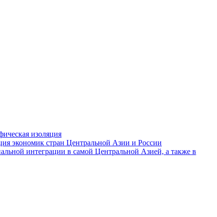
фическая изоляция
ция экономик стран Центральной Азии и России
альной интеграции в самой Центральной Азией, а также в