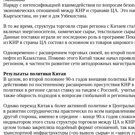
Наряду с интенсификацией взаимодействия по вопросам безопа
экономических отношений между КНР и странами ЦА. Это нашл
Кыргызстана, но уже и для Узбекистана.
В то же время, структура торговли стран региона с Китаем ст
включал энергоносители, химическое сырье, текстильное сырье
Данные поставки играли не последнюю роль в программе Пеки
из КНР в страны ЦА состоял в основном из товаров широкого 
Одновременно с расширением торговых связей, во второй поло
нефти из Казахстана. Помимо этого Китай также начал прояв
регионом, в частности развитие сети автодорожных магистрал
Результаты политики Китая
В целом, во второй половине 90-х годов внешняя политика Ки
действиями по постепенному расширению присутствия КНР в Ц
политики в регионе сделал ставку на тандем с Россией, учиты
также общность подходов к вопросам глобальной и региональн
Однако переход Китая к более активной политике в Централь
в развитии сотрудничества практически по всем направлениям.
другой стороны, именно в середине – конце 90-х годов сло
индикатором этого стала структура торговли между ЦА и КНР 
целом только закрепляла подобный формат отношений, так ка
транспортной инфраструктуры («по вывозу сырья» и «завозу г