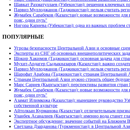
Шавкат Рахматуллаев (Узбекистан): решения ключевых п
Парвиз Муллоджанов (Таджикистан): нельзя считать ре
Жумабек Сарабеков (Казахстан): новые возможности для
пояс, один путь"
Нигора Кариева (Узбекистан): одна из важных проблем с
ПОПУЛЯРНЫЕ
Угрозы безопасности Центральной Азии и основные сцен
Эксперты из СНГ об основных внешнеполитических зада
Шокир Хакимов (Таджикистан): основная задача для стра
Мухит-Ардагер Сыдыкназаров (Казахстан): важно создать
Парвиз Муллоджанов (Таджикистан): нельзя считать ре
Шарофат Арабова (Таджикистан): странам Центральной 
Странам Центральной Азии нужно строить общее будуще
Марс Сариев (Кыргызстан): перспективы развития стран
Жумабек Сарабеков (Казахстан): новые возможности для
пояс, один путь"
Азамат Илимкожа (Казахстан): нынешнее руководство Узб
собственной культуре
Айтолкын Курманова (Казахстан): отличительным признак
Уланбек Асаналиев (Кыргызстан): именно вода станет г
Экспертное обсуждение: значение событий на Ближнем 
Светлана Дзарданова (Туркменистан): в Центральной Ази