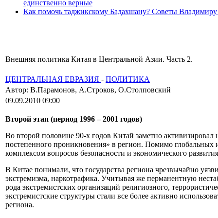
единственно верные
Как помочь таджикскому Бадахшану? Советы Владимиру
Внешняя политика Китая в Центральной Азии. Часть 2.
ЦЕНТРАЛЬНАЯ ЕВРАЗИЯ
-
ПОЛИТИКА
Автор: В.Парамонов, А.Строков, О.Столповский
09.09.2010 09:00
Второй этап (период 1996 – 2001 годов)
Во второй половине 90-х годов Китай заметно активизировал 
постепенного проникновения» в регион. Помимо глобальных
комплексом вопросов безопасности и экономического развити
В Китае понимали, что государства региона чрезвычайно уязв
экстремизма, наркотрафика. Учитывая же перманентную неста
рода экстремистских организаций религиозного, террористиче
экстремистские структуры стали все более активно использова
региона.