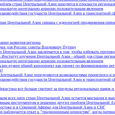
роблем стран Центральной Азии находятся в плоскости региона
гиональную интеграцию априори положительным явлением
 взаимодействия государств Центральной Азии в транспортной 
тран Центральной Азии связана с идеологией продвижения прио
арии развития региона
чах для России: советы Владимиру Путину
н Центральной Азии заключается в том, чтобы избежать против
 Институт изучения Центральной Азии - общий для стран регио
гиональную интеграцию априори положительным явлением
Азии нужен общий кинопроект как проект по формированию ре
е!
 Центральной Азии определяются возможностями проектного и 
 взаимодействия государств Центральной Азии в транспортной 
екистана все больше смотрит за пределы региональных рамок и
ом всех пяти стран Центральной Азии остается миграция и вые
лавным инструментом в решении других проблем Центральной А
Востоке и в Северной Африке для Центральной Азии и СНГ
и наблюдается откат к "традиционным ценностям", когда патри