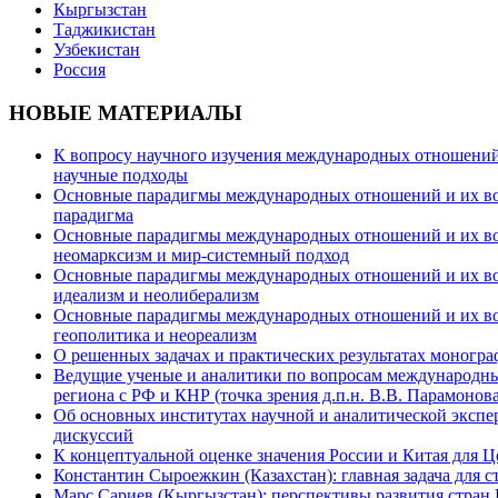
Кыргызстан
Таджикистан
Узбекистан
Россия
НОВЫЕ МАТЕРИАЛЫ
К вопросу научного изучения международных отношений в
научные подходы
Основные парадигмы международных отношений и их возм
парадигма
Основные парадигмы международных отношений и их возм
неомарксизм и мир-системный подход
Основные парадигмы международных отношений и их возм
идеализм и неолиберализм
Основные парадигмы международных отношений и их возмо
геополитика и неореализм
О решенных задачах и практических результатах моногра
Ведущие ученые и аналитики по вопросам международных
региона с РФ и КНР (точка зрения д.п.н. В.В. Парамонова
Об основных институтах научной и аналитической экспе
дискуссий
К концептуальной оценке значения России и Китая для 
Константин Сыроежкин (Казахстан): главная задача для 
Марс Сариев (Кыргызстан): перспективы развития стран