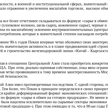
сности, в военной и институциональной сферах, значительный 
о отражение в увеличении масштабов торговли, высокие объем
ала все более отчетливее складываться по формуле «сырье в обм
 (хлопковое волокно, шелк-сырец, кожевенное сырье), черные и 
на по масштабному освоению внутриконтинентальных (централь
потребления, которые в значительной степени насыщали потреби
вине 90-х годов Пекин впервые четко обозначил свою заинтерес
лять значительную активность и в плане продвижения идей стр
ей и строительство железнодорожной линии «Китай – Кыргызста
тая в отношении Центральной Азии стала приобретать конкретн
А. При этом, реально оценивая собственные, пока явно ограни
вая четко проявившиеся к тому времени заинтересованность Мос
ой безопасности.
ной Азии имел противоречивые последствия. С одной стороны,
 Тем более, что Пекин в принципе определился в своих приорите
жился крайне деформированный формат экономических отношений
по формуле «сырье в обмен на готовую продукцию». Не менее в
к была нацелена исключительно на сырьевые секторы экономики
отовой продукции»). При этом очевидно и то, что в 90-ые годы