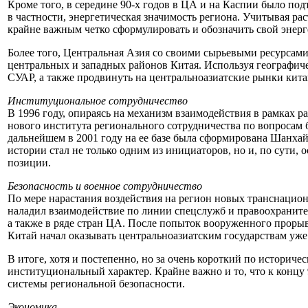
Кроме того, в середине 90-х годов в ЦА и на Каспии было под
в частности, энергетическая значимость региона. Учитывая р
крайне важным четко сформулировать и обозначить свой энер
Более того, Центральная Азия со своими сырьевыми ресурсами
центральных и западных районов Китая. Используя географич
СУАР, а также продвинуть на центральноазиатские рынки кит
Институциональное сотрудничество
В 1996 году, опираясь на механизм взаимодействия в рамках 
нового института регионального сотрудничества по вопросам 
дальнейшем в 2001 году на ее базе была сформирована Шанхай
истории стал не только одним из инициаторов, но и, по сут
позиции.
Безопасность и военное сотрудничество
По мере нарастания воздействия на регион новых транснацион
наладил взаимодействие по линии спецслужб и правоохранител
а также в ряде стран ЦА. После попыток вооруженного прорыв
Китай начал оказывать центральноазиатским государствам уж
В итоге, хотя и постепенно, но за очень короткий по истори
институциональный характер. Крайне важно и то, что к конц
системы региональной безопасности.
Экономика