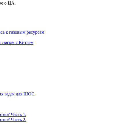
же о ЦА.
са к газовым ресурсам
 связям с Китаем
ых задач для ШОС
тно? Часть 1.
тно? Часть 2.