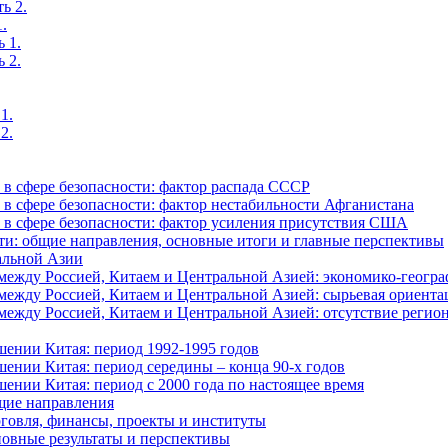
ь 2.
.
 1.
 2.
1.
2.
в сфере безопасности: фактор распада СССР
в сфере безопасности: фактор нестабильности Афганистана
в сфере безопасности: фактор усиления присутствия США
ти: общие направления, основные итоги и главные перспективы
альной Азии
ежду Россией, Китаем и Центральной Азией: экономико-геогра
ежду Россией, Китаем и Центральной Азией: сырьевая ориента
жду Россией, Китаем и Центральной Азией: отсутствие регион
ении Китая: период 1992-1995 годов
ении Китая: период середины – конца 90-х годов
ении Китая: период с 2000 года по настоящее время
щие направления
говля, финансы, проекты и институты
новные результаты и перспективы