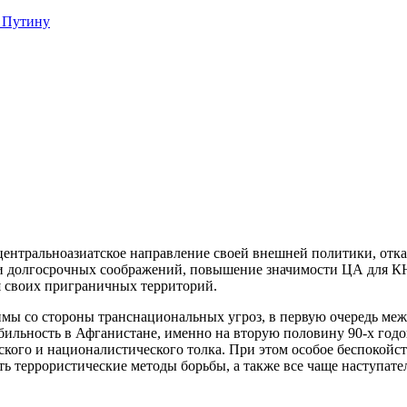
 Путину
центральноазиатское направление своей внешней политики, отка
 и долгосрочных соображений, повышение значимости ЦА для 
я своих приграничных территорий.
имы со стороны транснациональных угроз, в первую очередь меж
бильность в Афганистане, именно на вторую половину 90-х год
ского и националистического толка. При этом особое беспокойст
ть террористические методы борьбы, а также все чаще наступате