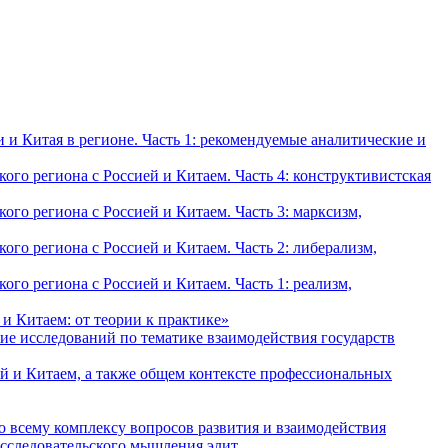
и Китая в регионе. Часть 1: рекомендуемые аналитические и
о региона с Россией и Китаем. Часть 4: конструктивистская
о региона с Россией и Китаем. Часть 3: марксизм,
о региона с Россией и Китаем. Часть 2: либерализм,
о региона с Россией и Китаем. Часть 1: реализм,
и Китаем: от теории к практике»
ие исследований по тематике взаимодействия государств
й и Китаем, а также общем контексте профессиональных
о всему комплексу вопросов развития и взаимодействия
исследовательского мышления элит