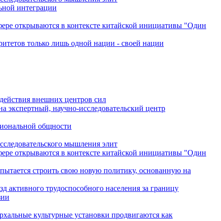
льной интеграции
сфере открываются в контексте китайской инициативы "Один
ритетов только лишь одной нации - своей нации
одействия внешних центров сил
на экспертный, научно-исследовательский центр
гиональной общности
исследовательского мышления элит
сфере открываются в контексте китайской инициативы "Один
 пытается строить свою новую политику, основанную на
зд активного трудоспособного населения за границу
зии
архальные культурные установки продвигаются как