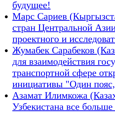
будущее!
Марс Сариев (Кыргызста
стран Центральной Ази
проектного и исследова
Жумабек Сарабеков (Каз
для взаимодействия гос
транспортной сфере отк
инициативы "Один пояс,
Азамат Илимкожа (Казах
Узбекистана все больше