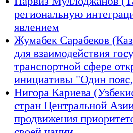
Парвиз Муллоджанов (Та
региональную интеграц
явлением
Жумабек Сарабеков (Каз
для взаимодействия гос
транспортной сфере отк
инициативы "Один пояс,
Нигора Кариева (Узбеки
стран Центральной Азии
продвижения приоритето
своей нации