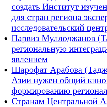
создать Институт изуче
для стран региона экспе
исследовательский цент
Парвиз Муллоджанов (Та
региональную интеграц
явлением
Шарофат Арабова (Тадж
Азии нужен общий киноп
формированию региона
Странам Центральной А