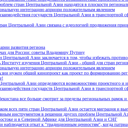
роблем стран Центральной Азии находятся в плоскости региона
гиональную интеграцию априори положительным явлением
 взаимодействия государств Центральной Азии в транспортной 
тран Центральной Азии связана с идеологией продвижения прио
арии развития региона
чах для России: советы Владимиру Путину
н Центральной Азии заключается в том, чтобы избежать против
 Институт изучения Центральной Азии - общий для стран регио
гиональную интеграцию априори положительным явлением
Азии нужен общий кинопроект как проект по формированию ре
е!
 Центральной Азии определяются возможностями проектного и 
 взаимодействия государств Центральной Азии в транспортной 
екистана все больше смотрит за пределы региональных рамок и
ом всех пяти стран Центральной Азии остается миграция и вые
лавным инструментом в решении других проблем Центральной А
Востоке и в Северной Африке для Центральной Азии и СНГ
и наблюдается откат к "традиционным ценностям", когда патри