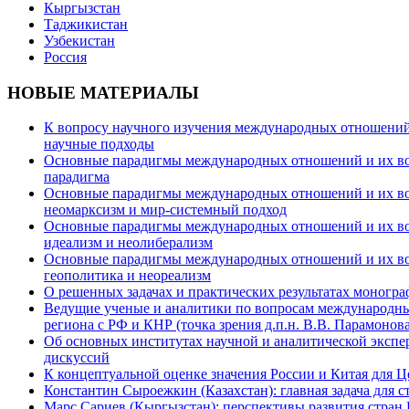
Кыргызстан
Таджикистан
Узбекистан
Россия
НОВЫЕ МАТЕРИАЛЫ
К вопросу научного изучения международных отношений в
научные подходы
Основные парадигмы международных отношений и их возм
парадигма
Основные парадигмы международных отношений и их возм
неомарксизм и мир-системный подход
Основные парадигмы международных отношений и их возм
идеализм и неолиберализм
Основные парадигмы международных отношений и их возмо
геополитика и неореализм
О решенных задачах и практических результатах моногра
Ведущие ученые и аналитики по вопросам международных
региона с РФ и КНР (точка зрения д.п.н. В.В. Парамонова
Об основных институтах научной и аналитической экспе
дискуссий
К концептуальной оценке значения России и Китая для 
Константин Сыроежкин (Казахстан): главная задача для 
Марс Сариев (Кыргызстан): перспективы развития стран