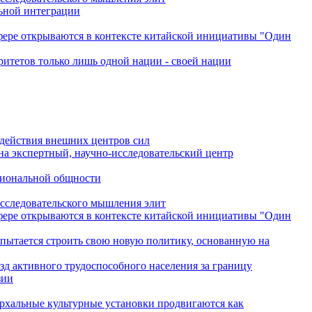
льной интеграции
сфере открываются в контексте китайской инициативы "Один
ритетов только лишь одной нации - своей нации
одействия внешних центров сил
на экспертный, научно-исследовательский центр
гиональной общности
исследовательского мышления элит
сфере открываются в контексте китайской инициативы "Один
 пытается строить свою новую политику, основанную на
зд активного трудоспособного населения за границу
зии
архальные культурные установки продвигаются как