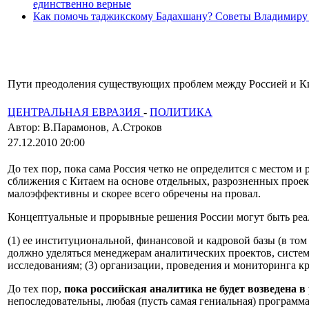
единственно верные
Как помочь таджикскому Бадахшану? Советы Владимиру
Пути преодоления существующих проблем между Россией и Кит
ЦЕНТРАЛЬНАЯ ЕВРАЗИЯ
-
ПОЛИТИКА
Автор: В.Парамонов, А.Строков
27.12.2010 20:00
До тех пор, пока сама Россия четко не определится с местом 
сближения с Китаем на основе отдельных, разрозненных проек
малоэффективны и скорее всего обречены на провал.
Концептуальные и прорывные решения России могут быть реа
(1) ее институциональной, финансовой и кадровой базы (в то
должно уделяться менеджерам аналитических проектов, систе
исследованиям; (3) организации, проведения и мониторинга к
До тех пор,
пока российская аналитика не будет возведена 
непоследовательны, любая (пусть самая гениальная) программ