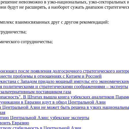
 решение невозможно в узко-национальных, узко-секторальных 
они будут не расширять, а наоборот сужать диапазон стратегиче
мплекс взаимосвязанных друг с другом рекомендаций:
трудничества;
ического сотрудничества;
изошел после появления долгосрочного стратегического интере
внести проблемы в отношениях с Китаем и Россией
екистана с Западом придало мощный импульс его экономическим
я политическими и стратегическими соображениями – эксперты
езальтернативным поставщиком газа
зопасность". В Штатах вышла книга узбекских аналитиков Парам
муникации в Евразии идут в обход Центральной Азии
н Центральной Азии не может быть решена в узких национальны
ная
витию Центральной Азии: узбекские эксперты
своить Евразию
угрозу стабильность в Центральной Азии