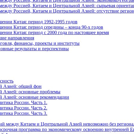
ежду Россией, Китаем и Центральной Азией: экономико-геогра
ежду Россией, Китаем и Центральной Азией: сырьевая ориента
жду Россией, Китаем и Центральной Азией: отсутствие регион
ении Китая: период 1992-1995 годов
ении Китая: период середины – конца 90-х годов
ении Китая: период с 2000 года по настоящее время
щие направления
говля, финансы, проекты и институты
новные результаты и перспективы
асность
й Азией: общий фон
й Азией: основные проблемы
й Азией: основные рекомендации
итика России. Часть 1.
итика России. Часть 2.
итика России. Часть 3.
й между Китаем и Центральной Азией невозможно без регионал
госрочная программа по экономическому освоению внутренней Е