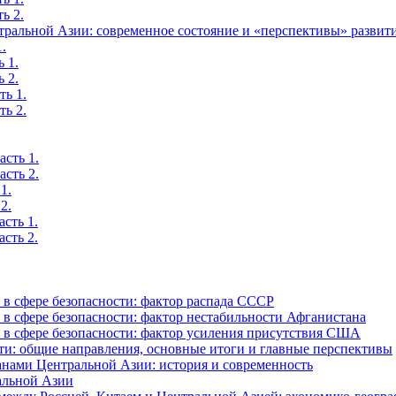
ь 2.
тральной Азии: современное состояние и «перспективы» развит
.
 1.
 2.
ть 1.
ть 2.
сть 1.
сть 2.
1.
2.
сть 1.
сть 2.
в сфере безопасности: фактор распада СССР
в сфере безопасности: фактор нестабильности Афганистана
в сфере безопасности: фактор усиления присутствия США
ти: общие направления, основные итоги и главные перспективы
анами Центральной Азии: история и современность
альной Азии