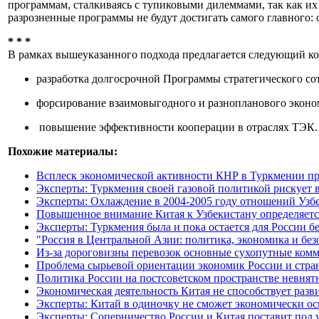
программам, сталкиваясь с тупиковыми дилеммами, так как их
разрозненные программы не будут достигать самого главного: 
* * *
В рамках вышеуказанного подхода предлагается следующий ко
разработка долгосрочной Программы стратегического со
форсирование взаимовыгодного и разнопланового эконом
повышение эффективности кооперации в отраслях ТЭК.
Похожие материалы:
Всплеск экономической активности КНР в Туркмении про
Эксперты: Туркмения своей газовой политикой рискует 
Эксперты: Охлаждение в 2004-2005 году отношений Узб
Повышенное внимание Китая к Узбекистану определяетс
Эксперты: Туркмения была и пока остается для России б
"Россия в Центральной Азии: политика, экономика и бе
Из-за дороговизны перевозок основные сухопутные ком
Проблема сырьевой ориентации экономик России и стра
Политика России на постсоветском пространстве невнят
Экономическая деятельность Китая не способствует раз
Эксперты: Китай в одиночку не сможет экономически о
Эксперты: Соперничество России и Китая поставит под 