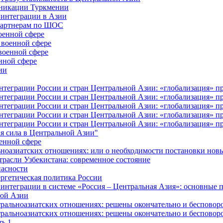
уникации Туркмении
 интеграции в Азии
-партнерам по ШОС
оенной сфере
 военной сфере
военной сфере
нной сфере
ии
еграции России и стран Центральной Азии: «глобализация» про
еграции России и стран Центральной Азии: «глобализация» про
еграции России и стран Центральной Азии: «глобализация» про
еграции России и стран Центральной Азии: «глобализация» про
еграции России и стран Центральной Азии: «глобализация» про
я сила в Центральной Азии"
оенной сфере
ьноазиатских отношениях: или о необходимости постановки нов
трасли Узбекистана: современное состояние
пасности
ргетическая политика России
интеграции в системе «Россия – Центральная Азия»: основные
ной Азии
альноазиатских отношениях: решены окончательно и бесповоро
альноазиатских отношениях: решены окончательно и бесповоро
ь 1.