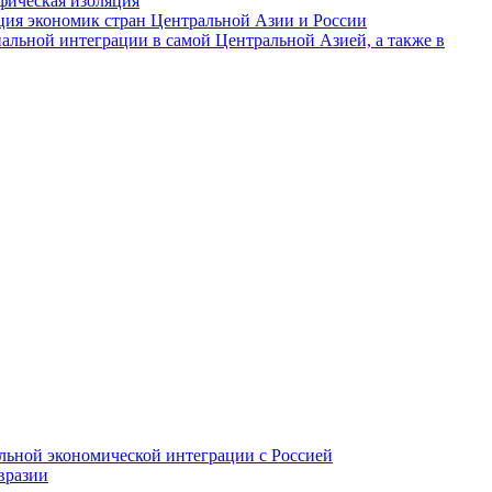
фическая изоляция
ция экономик стран Центральной Азии и России
альной интеграции в самой Центральной Азией, а также в
ьной экономической интеграции с Россией
вразии