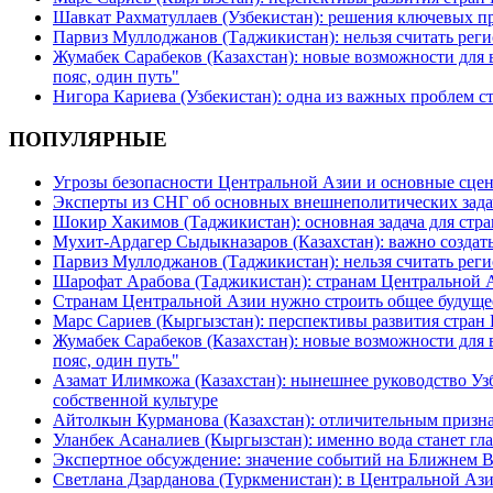
Шавкат Рахматуллаев (Узбекистан): решения ключевых п
Парвиз Муллоджанов (Таджикистан): нельзя считать ре
Жумабек Сарабеков (Казахстан): новые возможности для
пояс, один путь"
Нигора Кариева (Узбекистан): одна из важных проблем с
ПОПУЛЯРНЫЕ
Угрозы безопасности Центральной Азии и основные сцен
Эксперты из СНГ об основных внешнеполитических зада
Шокир Хакимов (Таджикистан): основная задача для стра
Мухит-Ардагер Сыдыкназаров (Казахстан): важно создать
Парвиз Муллоджанов (Таджикистан): нельзя считать ре
Шарофат Арабова (Таджикистан): странам Центральной 
Странам Центральной Азии нужно строить общее будуще
Марс Сариев (Кыргызстан): перспективы развития стран
Жумабек Сарабеков (Казахстан): новые возможности для
пояс, один путь"
Азамат Илимкожа (Казахстан): нынешнее руководство Узб
собственной культуре
Айтолкын Курманова (Казахстан): отличительным признак
Уланбек Асаналиев (Кыргызстан): именно вода станет г
Экспертное обсуждение: значение событий на Ближнем 
Светлана Дзарданова (Туркменистан): в Центральной Ази