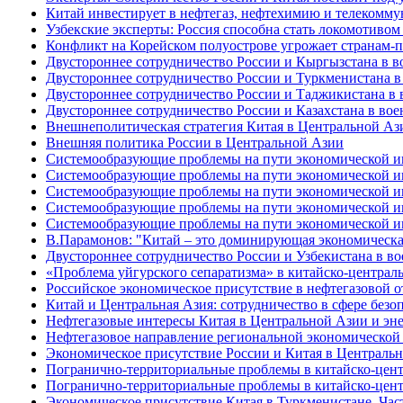
Китай инвестирует в нефтегаз, нефтехимию и телекомм
Узбекские эксперты: Россия способна стать локомотивом
Конфликт на Корейском полуострове угрожает странам
Двустороннее сотрудничество России и Кыргызстана в в
Двустороннее сотрудничество России и Туркменистана в
Двустороннее сотрудничество России и Таджикистана в 
Двустороннее сотрудничество России и Казахстана в вое
Внешнеполитическая стратегия Китая в Центральной Аз
Внешняя политика России в Центральной Азии
Системообразующие проблемы на пути экономической инт
Системообразующие проблемы на пути экономической инт
Системообразующие проблемы на пути экономической инт
Системообразующие проблемы на пути экономической инт
Системообразующие проблемы на пути экономической инт
В.Парамонов: "Китай – это доминирующая экономическа
Двустороннее сотрудничество России и Узбекистана в в
«Проблема уйгурского сепаратизма» в китайско-централ
Российское экономическое присутствие в нефтегазовой о
Китай и Центральная Азия: сотрудничество в сфере безо
Нефтегазовые интересы Китая в Центральной Азии и эне
Нефтегазовое направление региональной экономической 
Экономическое присутствие России и Китая в Централь
Погранично-территориальные проблемы в китайско-центр
Погранично-территориальные проблемы в китайско-центр
Экономическое присутствие Китая в Туркменистане. Част