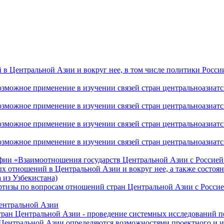
 Центральной Азии и вокруг нее, в том числе политики России 
ожное применение в изучении связей стран центральноазиатског
ожное применение в изучении связей стран центральноазиатског
ожное применение в изучении связей стран центральноазиатског
жное применение в изучении связей стран центральноазиатског
фии «Взаимоотношения государств Центральной Азии с Россией 
 отношений в Центральной Азии и вокруг нее, а также состоян
 из Узбекистана)
ртизы по вопросам отношений стран Центральной Азии с Россие
Центральной Азии
стран Центральной Азии - проведение системных исследований п
 Центральной Азии определяются возможностями проектного и 