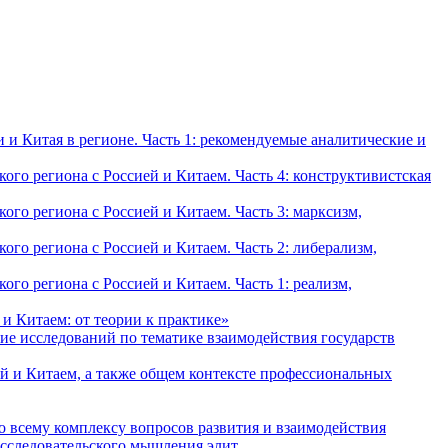
и Китая в регионе. Часть 1: рекомендуемые аналитические и
о региона с Россией и Китаем. Часть 4: конструктивистская
о региона с Россией и Китаем. Часть 3: марксизм,
о региона с Россией и Китаем. Часть 2: либерализм,
о региона с Россией и Китаем. Часть 1: реализм,
и Китаем: от теории к практике»
ие исследований по тематике взаимодействия государств
й и Китаем, а также общем контексте профессиональных
о всему комплексу вопросов развития и взаимодействия
исследовательского мышления элит