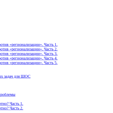
тив «регионализации». Часть 1.
тив «регионализации». Часть 2.
тив «регионализации». Часть 3.
тив «регионализации». Часть 4.
тив «регионализации». Часть 5.
ых задач для ШОС
 проблемы
тно? Часть 1.
тно? Часть 2.