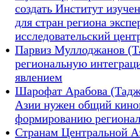
создать Институт изуче
для стран региона экспе
исследовательский цент
Парвиз Муллоджанов (Та
региональную интеграц
явлением
Шарофат Арабова (Тадж
Азии нужен общий киноп
формированию региона
Странам Центральной А