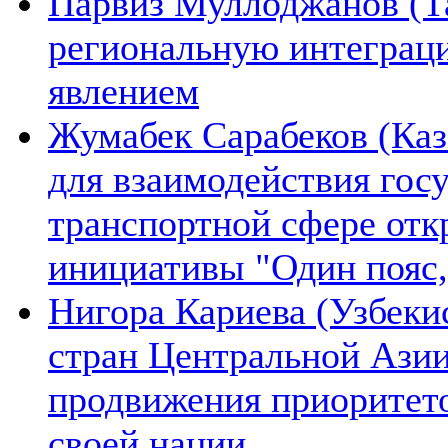
Парвиз Муллоджанов (Та
региональную интеграц
явлением
Жумабек Сарабеков (Каз
для взаимодействия гос
транспортной сфере отк
инициативы "Один пояс,
Нигора Кариева (Узбеки
стран Центральной Азии
продвижения приоритето
своей нации