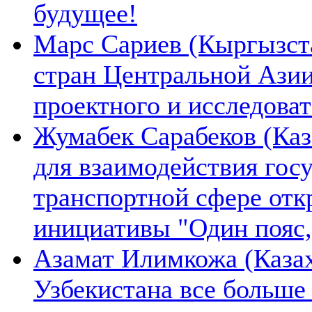
будущее!
Марс Сариев (Кыргызста
стран Центральной Ази
проектного и исследова
Жумабек Сарабеков (Каз
для взаимодействия гос
транспортной сфере отк
инициативы "Один пояс,
Азамат Илимкожа (Казах
Узбекистана все больше