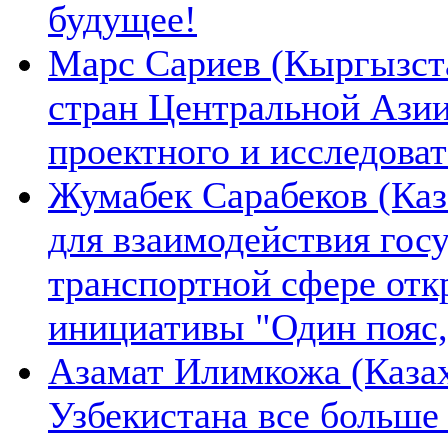
будущее!
Марс Сариев (Кыргызста
стран Центральной Ази
проектного и исследова
Жумабек Сарабеков (Каз
для взаимодействия гос
транспортной сфере отк
инициативы "Один пояс,
Азамат Илимкожа (Казах
Узбекистана все больше