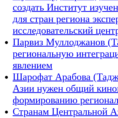
создать Институт изуче
для стран региона экспе
исследовательский цент
Парвиз Муллоджанов (Та
региональную интеграц
явлением
Шарофат Арабова (Тадж
Азии нужен общий киноп
формированию региона
Странам Центральной А