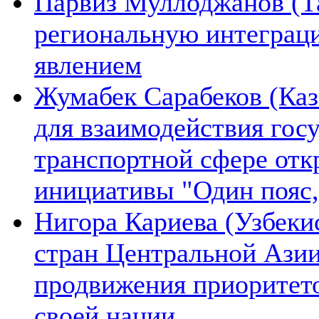
Парвиз Муллоджанов (Та
региональную интеграц
явлением
Жумабек Сарабеков (Каз
для взаимодействия гос
транспортной сфере отк
инициативы "Один пояс,
Нигора Кариева (Узбеки
стран Центральной Азии
продвижения приоритето
своей нации