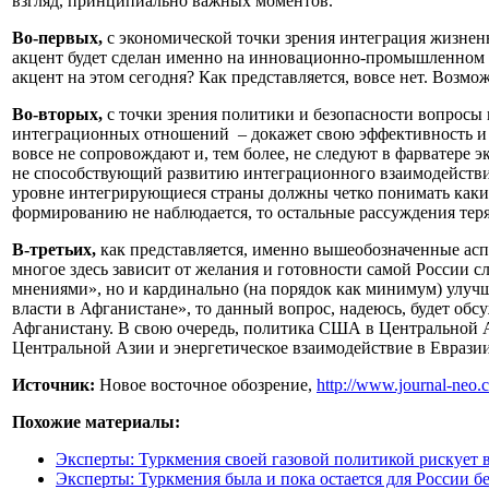
взгляд, принципиально важных моментов.
Во-первых,
с экономической точки зрения интеграция жизненно
акцент будет сделан именно на инновационно-промышленном р
акцент на этом сегодня? Как представляется, вовсе нет. Возм
Во-вторых,
с точки зрения политики и безопасности вопросы и
интеграционных отношений – докажет свою эффективность и пр
вовсе не сопровождают и, тем более, не следуют в фарватере 
не способствующий развитию интеграционного взаимодействия
уровне интегрирующиеся страны должны четко понимать какие
формированию не наблюдается, то остальные рассуждения тер
В-третьих,
как представляется, именно вышеобозначенные асп
многое здесь зависит от желания и готовности самой России с
мнениями», но и кардинально (на порядок как минимум) улучш
власти в Афганистане», то данный вопрос, надеюсь, будет об
Афганистану. В свою очередь, политика США в Центральной А
Центральной Азии и энергетическое взаимодействие в Евразии
Источник:
Новое восточное обозрение,
http://www.journal-neo
Похожие материалы:
Эксперты: Туркмения своей газовой политикой рискует 
Эксперты: Туркмения была и пока остается для России б