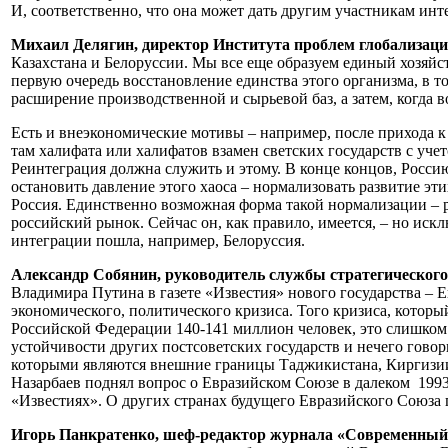
И, соответственно, что она может дать другим участникам ин
Михаил Делягин, директор Института проблем глобализац
Казахстана и Белоруссии. Мы все еще образуем единый хозяйс
первую очередь восстановление единства этого организма, в т
расширение производственной и сырьевой баз, а затем, когда 
Есть и внеэкономические мотивы – например, после прихода 
там халифата или халифатов взамен светских государств с уч
Реинтеграция должна служить и этому. В конце концов, Росси
остановить давление этого хаоса – нормализовать развитие эти
Россия. Единственно возможная форма такой нормализации – р
российский рынок. Сейчас он, как правило, имеется, – но ис
интеграции пошла, например, Белоруссия.
Александр Собянин, руководитель службы стратегическог
Владимира Путина в газете «Известия» нового государства – 
экономического, политического кризиса. Того кризиса, котор
Российской Федерации 140-141 миллион человек, это слишком 
устойчивости других постсоветских государств и нечего говор
которыми являются внешние границы Таджикистана, Киргизии,
Назарбаев поднял вопрос о Евразийском Союзе в далеком 1993
«Известиях». О других странах будущего Евразийского Союза
Игорь Панкратенко, шеф-редактор журнала «Современны