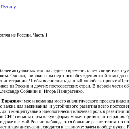
 Путину
ляд из России. Часть 1.
иболее актуальных тем последнего времени, о чем свидетельству
за. Однако, широкого экспертного обсуждения этой темы до сих
ах интеграции. Чтобы восполнить данный «пробел» проект «Цен
иков из России и других постсоветских стран. В первой части о
Александр Собянин и Игорь Панкратенко.
я Евразия»:
мое и команды моего аналитического проекта виден
 важна для выживания и устойчивого развития всего постсоветс
, да и концептуально-идеологически ключевая роль в развитии 
ан СНГ связаны с тем какую форму может принять интеграция: 
о даже в самой России наблюдаются большие разночтения по пов
частникам дискуссии, сводятся к главному: зачем вообще нужна 