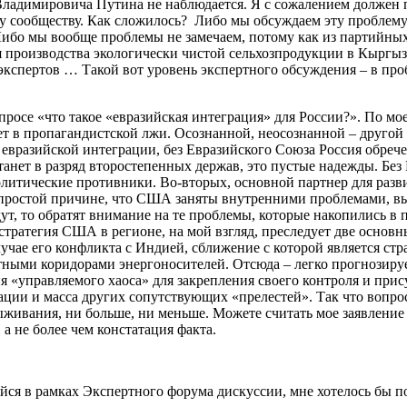
ладимировича Путина не наблюдается. Я с сожалением должен п
 сообществу. Как сложилось? Либо мы обсуждаем эту проблему
Либо мы вообще проблемы не замечаем, потому как из партийны
 производства экологически чистой сельхозпродукции в Кыргыз
кспертов … Такой вот уровень экспертного обсуждения – в проб
опросе «что такое «евразийская интеграция» для России?». По мо
т в пропагандистской лжи. Осознанной, неосознанной – другой в
ез евразийской интеграции, без Евразийского Союза Россия обре
танет в разряд второстепенных держав, это пустые надежды. Бе
литические противники. Во-вторых, основной партнер для разви
 простой причине, что США заняты внутренними проблемами, вы
ут, то обратят внимание на те проблемы, которые накопились в 
 стратегия США в регионе, на мой взгляд, преследует две основ
чае его конфликта с Индией, сближение с которой является стр
тными коридорами энергоносителей. Отсюда – легко прогнозируе
я «управляемого хаоса» для закрепления своего контроля и прис
ации и масса других сопутствующих «прелестей». Так что вопро
ыживания, ни больше, ни меньше. Можете считать мое заявление
а не более чем констатация факта.
ся в рамках Экспертного форума дискуссии, мне хотелось бы поб