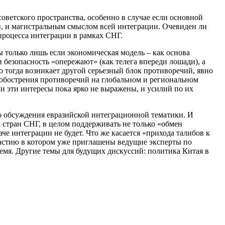
оветского пространства, особенно в случае если основной
и, и магистральным смыслом всей интеграции. Очевиден ли
 процесса интеграции в рамках СНГ.
ы только лишь если экономическая модель – как основа
безопасность «опережают» (как телега впереди лошади), а
о тогда возникает другой серьезный блок противоречий, явно
 обострения противоречий на глобальном и региональном
 эти интересы пока ярко не выражены, и усилий по их
о обсуждения евразийской интеграционной тематики. И
х стран СНГ, в целом поддерживать не только «обмен
 интеграции не будет. Что же касается «прихода талибов к
участию в котором уже приглашены ведущие эксперты по
мя. Другие темы для будущих дискуссий: политика Китая в