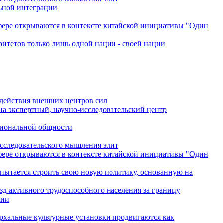
льной интеграции
сфере открываются в контексте китайской инициативы "Один
ритетов только лишь одной нации - своей нации
одействия внешних центров сил
на экспертный, научно-исследовательский центр
гиональной общности
исследовательского мышления элит
сфере открываются в контексте китайской инициативы "Один
 пытается строить свою новую политику, основанную на
зд активного трудоспособного населения за границу
зии
архальные культурные установки продвигаются как