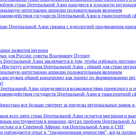
роблем стран Центральной Азии находятся в плоскости региона
гиональную интеграцию априори положительным явлением
 взаимодействия государств Центральной Азии в транспортной 
тран Центральной Азии связана с идеологией продвижения прио
арии развития региона
чах для России: советы Владимиру Путину
н Центральной Азии заключается в том, чтобы избежать против
 Институт изучения Центральной Азии - общий для стран регио
гиональную интеграцию априори положительным явлением
Азии нужен общий кинопроект как проект по формированию ре
е!
 Центральной Азии определяются возможностями проектного и 
 взаимодействия государств Центральной Азии в транспортной 
екистана все больше смотрит за пределы региональных рамок и
ом всех пяти стран Центральной Азии остается миграция и вые
лавным инструментом в решении других проблем Центральной А
Востоке и в Северной Африке для Центральной Азии и СНГ
и наблюдается откат к "традиционным ценностям", когда патри