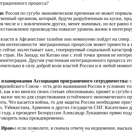
теграционного процесса?
ии:
Россия по сугубо экономическим причинам не может нормально
твенный организм, который, будучи разрубленным на куски, прод
ом числе и с вовлечением других, менее значимых, но все равно
восстановление производства повысит уровень жизни в интегрир
к власти в Афганистане талибов они неминуемо пойдут на север
етом интенсивности миграционных процессов может привести к 
ю сейчас захлестывает хаос, генерируемый социальной катастро
х стран. Ни Западу, ни Китаю они с этой точки зрения не интер
еинтеграция. Другим участникам интеграционного процесса это 
ключительно в силу доброй воли властей России и в любой моме
о планирования Ассоциации приграничного сотрудничества:
с
Евразийского Союза – есть дело выживания России в условиях т
ый, как я во многих своих статьях обосновываю, примет и сугуб
малое число для существования устойчивого экономического про
ить. Что касается войны, то для защиты России необходимо прис
 Узбекистана, Армении и других государств СНГ. Касательно д
 году, а президент Белоруссии Александр Лукашенко прямо под
 говорить пока преждевременно.
й Иран»:
если позволите, я сначала отвечу на недоумение, вы