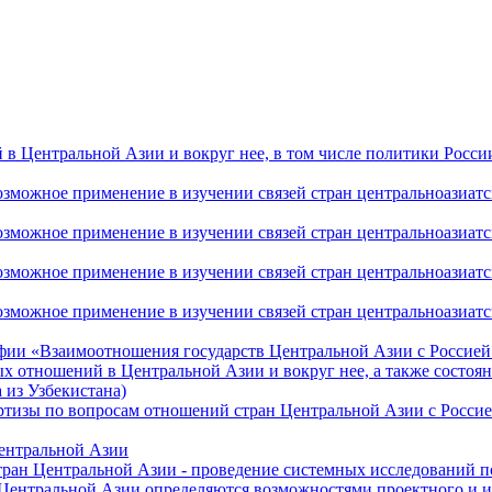
 Центральной Азии и вокруг нее, в том числе политики России 
ожное применение в изучении связей стран центральноазиатског
ожное применение в изучении связей стран центральноазиатског
ожное применение в изучении связей стран центральноазиатског
жное применение в изучении связей стран центральноазиатског
фии «Взаимоотношения государств Центральной Азии с Россией 
 отношений в Центральной Азии и вокруг нее, а также состоян
 из Узбекистана)
ртизы по вопросам отношений стран Центральной Азии с Россие
Центральной Азии
стран Центральной Азии - проведение системных исследований п
 Центральной Азии определяются возможностями проектного и 