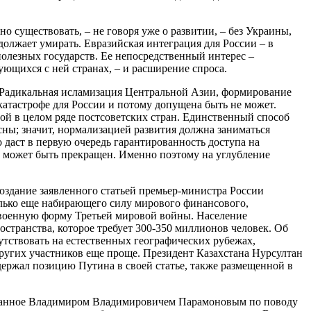
 существовать, – не говоря уже о развитии, – без Украины,
олжает умирать. Евразийская интеграция для России – в
 полезных государств. Ее непосредственный интерес –
ующихся с ней странах, – и расширение спроса.
. Радикальная исламизация Центральной Азии, формирование
катастрофе для России и потому допущена быть не может.
фой в целом ряде постсоветских стран. Единственный способ
есны; значит, нормализацией развития должна заниматься
даст в первую очередь гарантированность доступа на
нт может быть прекращен. Именно поэтому на углубление
оздание заявленного статьей премьер-министра России
олько еще набирающего силу мирового финансового,
о военную форму Третьей мировой войны. Население
странства, которое требует 300-350 миллионов человек. Об
утствовать на естественных географических рубежах,
ругих участников еще проще. Президент Казахстана Нурсултан
держал позицию Путина в своей статье, также размещенной в
сказанное Владимиром Владимировичем Парамоновым по поводу