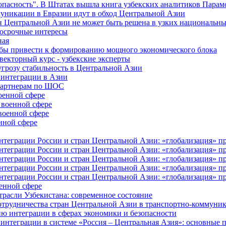
зопасность". В Штатах вышла книга узбекских аналитиков Парам
муникации в Евразии идут в обход Центральной Азии
н Центральной Азии не может быть решена в узких национальны
осрочные интересы
ная
бы привести к формированию мощного экономического блока
екторный курс - узбекские эксперты
угрозу стабильность в Центральной Азии
 интеграции в Азии
-партнерам по ШОС
оенной сфере
 военной сфере
военной сфере
нной сфере
еграции России и стран Центральной Азии: «глобализация» про
еграции России и стран Центральной Азии: «глобализация» про
еграции России и стран Центральной Азии: «глобализация» про
еграции России и стран Центральной Азии: «глобализация» про
еграции России и стран Центральной Азии: «глобализация» про
оенной сфере
трасли Узбекистана: современное состояние
трудничества стран Центральной Азии в транспортно-коммуни
 интеграции в сферах экономики и безопасности
интеграции в системе «Россия – Центральная Азия»: основные