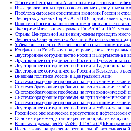
"Россия в Центральной Азии: политика, экономика и бе
Из-за дороговизны перевозок основные сухопутные ком
Проблема сырьевой ориентации экономик России и стра
Эксперты: у членов ЕврАзЭС и ШОС преобладают кратк
Политика России на постсоветском пространстве невнят
Эксперты: Интеграция в рамках ЕврАзЭС и ШОС могла 
Страны Центральной Азии вынуждены проводить многов
Эксперты: Соперничество России и Китая поставит под 
Узбекские эксперты: Россия способна стать локомотивом
Конфликт на Корейском полуострове угрожает странам
Двустороннее сотрудничество России и Кыргызстана в в
Двустороннее сотрудничество России и Туркменистана в
Двустороннее сотрудничество России и Таджикистана в 
Двустороннее сотрудничество России и Казахстана в вое
Внешняя политика России в Центральной Азии
Системообразующие проблемы на пути экономической инт
Системообразующие проблемы на пути экономической инт
Системообразующие проблемы на пути экономической инт
Системообразующие проблемы на пути экономической инт
Системообразующие проблемы на пути экономической инт
Двустороннее сотрудничество России и Узбекистана в в
Российское экономическое присутствие в нефтегазовой о
Основные рекомендации по решению проблем на пути со
К новым задачам для ЕврАзЭС, ШОС и ОДКБ по развитию
Нефтегазовое направление региональной экономической 