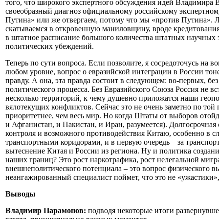
того, что широкого экспертного обсуждения идей Владимира В
своеобразный диагноз официальному российскому экспертному
Путина» или же отвергаем, потому что мы «против Путина». 
скатываемся в откровенную маниловщину, вроде кредитования
в штатное расписание большого количества штатных научных э
политических убеждений.
Теперь по сути вопроса. Если позволите, я сосредоточусь на в
любом уровне, вопрос о евразийской интеграции в России тоне
правду. А она, эта правда состоит в следующем: во-первых, б
политического процесса. Без Евразийского Союза Россия не вс
несколько территорий, к чему душевно приложатся наши геопо
вялотекущих конфликтов. Сейчас это не очень заметно по той
приоритетнее, чем весь мир. Но когда Штаты от выборов отойд
и Афганистан, и Пакистан, и Иран, разумеется). Долгосрочная
контроля и возможного противодействия Китаю, особенно в слу
транспортными коридорами, и в первую очередь – за транспор
вытеснение Китая и России из региона. Ну и политика создани
наших границ? Это рост наркотрафика, рост нелегальной мигр
внешнеполитического потенциала – это вопрос физического в
неангажированный специалист поймет, что это не «ужастики», 
Выводы
Владимир Парамонов:
подводя некоторые итоги развернувшей