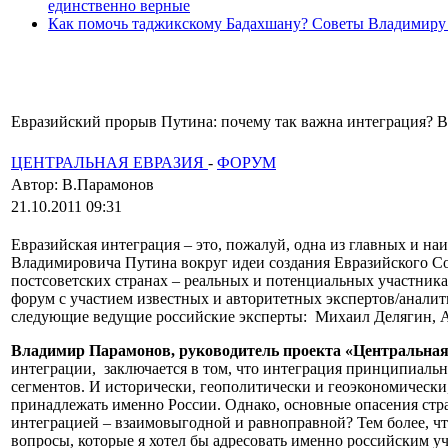
единственно верные
Как помочь таджикскому Бадахшану? Советы Владимиру
Евразийский прорыв Путина: почему так важна интеграция? Взг
ЦЕНТРАЛЬНАЯ ЕВРАЗИЯ
-
ФОРУМ
Автор: В.Парамонов
21.10.2011 09:31
Евразийская интеграция – это, пожалуй, одна из главных и на
Владимировича Путина вокруг идеи создания Евразийского Сою
постсоветских странах – реальных и потенциальных участник
форум с участием известных и авторитетных экспертов/аналит
следующие ведущие российские эксперты: Михаил Делягин, 
Владимир Парамонов, руководитель проекта «Центральна
интеграции, заключается в том, что интеграция принципиально
сегментов. И исторически, геополитически и геоэкономически
принадлежать именно России. Однако, основные опасения стр
интеграцией – взаимовыгодной и равноправной? Тем более, чт
вопросы, которые я хотел бы адресовать именно российским у