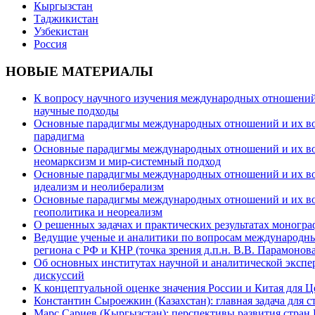
Кыргызстан
Таджикистан
Узбекистан
Россия
НОВЫЕ МАТЕРИАЛЫ
К вопросу научного изучения международных отношений в
научные подходы
Основные парадигмы международных отношений и их возм
парадигма
Основные парадигмы международных отношений и их возм
неомарксизм и мир-системный подход
Основные парадигмы международных отношений и их возм
идеализм и неолиберализм
Основные парадигмы международных отношений и их возмо
геополитика и неореализм
О решенных задачах и практических результатах моногра
Ведущие ученые и аналитики по вопросам международных
региона с РФ и КНР (точка зрения д.п.н. В.В. Парамонова
Об основных институтах научной и аналитической экспе
дискуссий
К концептуальной оценке значения России и Китая для 
Константин Сыроежкин (Казахстан): главная задача для 
Марс Сариев (Кыргызстан): перспективы развития стран