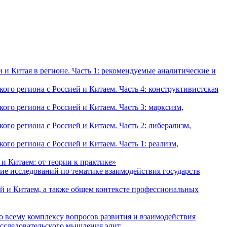
и Китая в регионе. Часть 1: рекомендуемые аналитические и
о региона с Россией и Китаем. Часть 4: конструктивистская
о региона с Россией и Китаем. Часть 3: марксизм,
о региона с Россией и Китаем. Часть 2: либерализм,
о региона с Россией и Китаем. Часть 1: реализм,
и Китаем: от теории к практике»
ие исследований по тематике взаимодействия государств
й и Китаем, а также общем контексте профессиональных
о всему комплексу вопросов развития и взаимодействия
исследовательского мышления элит