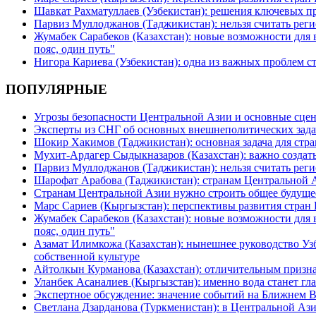
Шавкат Рахматуллаев (Узбекистан): решения ключевых п
Парвиз Муллоджанов (Таджикистан): нельзя считать ре
Жумабек Сарабеков (Казахстан): новые возможности для
пояс, один путь"
Нигора Кариева (Узбекистан): одна из важных проблем с
ПОПУЛЯРНЫЕ
Угрозы безопасности Центральной Азии и основные сцен
Эксперты из СНГ об основных внешнеполитических зада
Шокир Хакимов (Таджикистан): основная задача для стра
Мухит-Ардагер Сыдыкназаров (Казахстан): важно создать
Парвиз Муллоджанов (Таджикистан): нельзя считать ре
Шарофат Арабова (Таджикистан): странам Центральной 
Странам Центральной Азии нужно строить общее будуще
Марс Сариев (Кыргызстан): перспективы развития стран
Жумабек Сарабеков (Казахстан): новые возможности для
пояс, один путь"
Азамат Илимкожа (Казахстан): нынешнее руководство Узб
собственной культуре
Айтолкын Курманова (Казахстан): отличительным признак
Уланбек Асаналиев (Кыргызстан): именно вода станет г
Экспертное обсуждение: значение событий на Ближнем 
Светлана Дзарданова (Туркменистан): в Центральной Ази