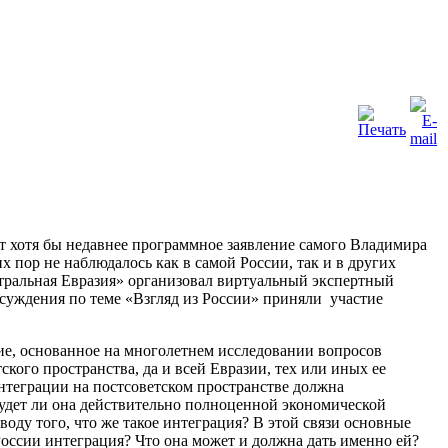
ет хотя бы недавнее программное заявление самого Владимира
 пор не наблюдалось как в самой России, так и в других
тральная Евразия» организовал виртуальный экспертный
бсуждения по теме «Взгляд из России» приняли участие
ие, основанное на многолетнем исследовании вопросов
кого пространства, да и всей Евразии, тех или иных ее
интеграции на постсоветском пространстве должна
будет ли она действительно полноценной экономической
оду того, что же такое интеграция? В этой связи основные
России интеграция? Что она может и должна дать именно ей?