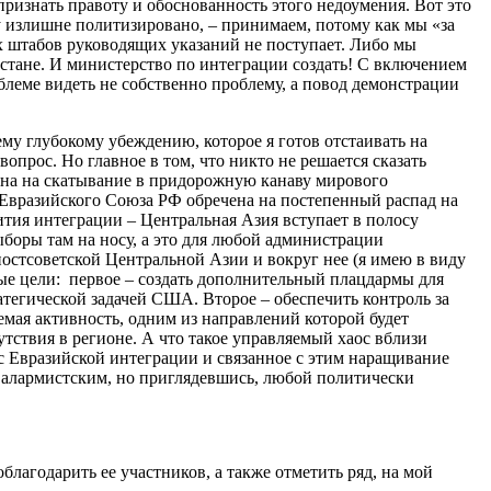
ризнать правоту и обоснованность этого недоумения. Вот это
 излишне политизировано, – принимаем, потому как мы «за
х штабов руководящих указаний не поступает. Либо мы
стане. И министерство по интеграции создать! С включением
леме видеть не собственно проблему, а повод демонстрации
ему глубокому убеждению, которое я готов отстаивать на
опрос. Но главное в том, что никто не решается сказать
чена на скатывание в придорожную канаву мирового
з Евразийского Союза РФ обречена на постепенный распад на
тия интеграции – Центральная Азия вступает в полосу
боры там на носу, а это для любой администрации
постсоветской Центральной Азии и вокруг нее (я имею в виду
ные цели: первое – создать дополнительный плацдармы для
атегической задачей США. Второе – обеспечить контроль за
мая активность, одним из направлений которой будет
утствия в регионе. А что такое управляемый хаос вблизи
с Евразийской интеграции и связанное с этим наращивание
 алармистским, но приглядевшись, любой политически
лагодарить ее участников, а также отметить ряд, на мой