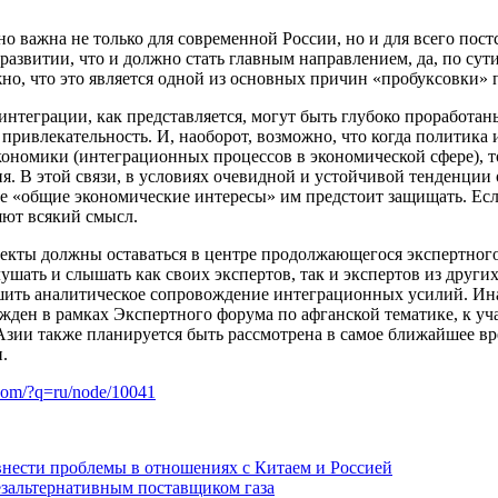
 важна не только для современной России, но и для всего постс
азвитии, что и должно стать главным направлением, да, по сут
ожно, что это является одной из основных причин «пробуксовки»
нтеграции, как представляется, могут быть глубоко проработан
ивлекательность. И, наоборот, возможно, что когда политика и 
экономики (интеграционных процессов в экономической сфере), т
. В этой связи, в условиях очевидной и устойчивой тенденции
 «общие экономические интересы» им предстоит защищать. Если
яют всякий смысл.
екты должны оставаться в центре продолжающегося экспертног
лушать и слышать как своих экспертов, так и экспертов из други
ить аналитическое сопровождение интеграционных усилий. Иначе
сужден в рамках Экспертного форума по афганской тематике, к 
зии также планируется быть рассмотрена в самое ближайшее вре
.
.com/?q=ru/node/10041
внести проблемы в отношениях с Китаем и Россией
езальтернативным поставщиком газа