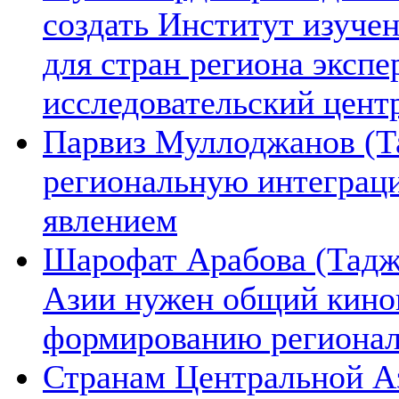
создать Институт изуче
для стран региона экспе
исследовательский цент
Парвиз Муллоджанов (Та
региональную интеграц
явлением
Шарофат Арабова (Тадж
Азии нужен общий киноп
формированию региона
Странам Центральной А