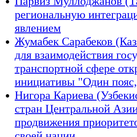
Парвиз Муллоджанов (Та
региональную интеграц
явлением
Жумабек Сарабеков (Каз
для взаимодействия гос
транспортной сфере отк
инициативы "Один пояс,
Нигора Кариева (Узбеки
стран Центральной Азии
продвижения приоритето
своей нации