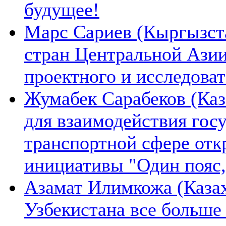
будущее!
Марс Сариев (Кыргызста
стран Центральной Ази
проектного и исследова
Жумабек Сарабеков (Каз
для взаимодействия гос
транспортной сфере отк
инициативы "Один пояс,
Азамат Илимкожа (Казах
Узбекистана все больше