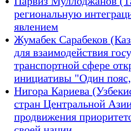
Парвиз Муллоджанов (Та
региональную интеграц
явлением
Жумабек Сарабеков (Каз
для взаимодействия гос
транспортной сфере отк
инициативы "Один пояс,
Нигора Кариева (Узбеки
стран Центральной Азии
продвижения приоритето
своей нации