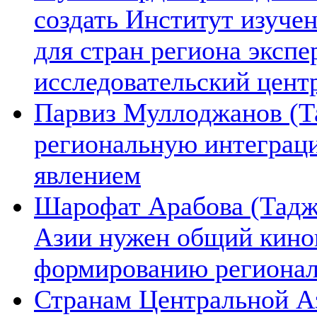
создать Институт изуче
для стран региона экспе
исследовательский цент
Парвиз Муллоджанов (Та
региональную интеграц
явлением
Шарофат Арабова (Тадж
Азии нужен общий киноп
формированию региона
Странам Центральной А