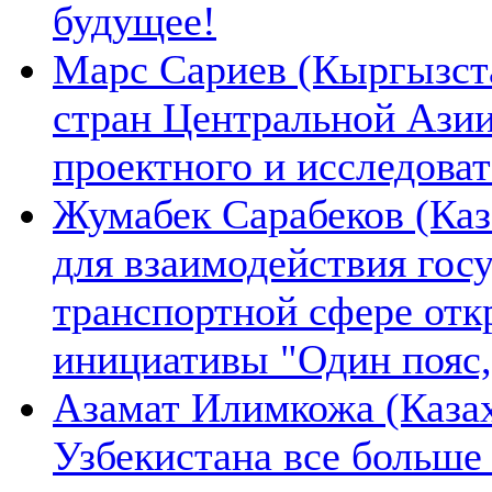
будущее!
Марс Сариев (Кыргызста
стран Центральной Ази
проектного и исследова
Жумабек Сарабеков (Каз
для взаимодействия гос
транспортной сфере отк
инициативы "Один пояс,
Азамат Илимкожа (Казах
Узбекистана все больше