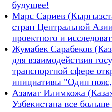
будущее!
Марс Сариев (Кыргызста
стран Центральной Ази
проектного и исследова
Жумабек Сарабеков (Каз
для взаимодействия гос
транспортной сфере отк
инициативы "Один пояс,
Азамат Илимкожа (Казах
Узбекистана все больше