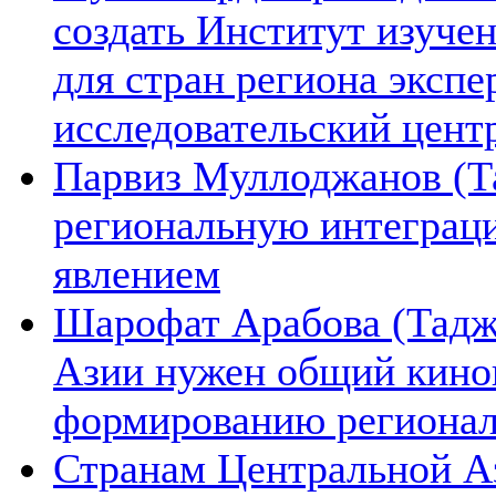
создать Институт изуче
для стран региона экспе
исследовательский цент
Парвиз Муллоджанов (Та
региональную интеграц
явлением
Шарофат Арабова (Тадж
Азии нужен общий киноп
формированию региона
Странам Центральной А