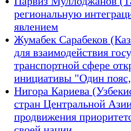
Парвиз Муллоджанов (Та
региональную интеграц
явлением
Жумабек Сарабеков (Каз
для взаимодействия гос
транспортной сфере отк
инициативы "Один пояс,
Нигора Кариева (Узбеки
стран Центральной Азии
продвижения приоритето
своей нации