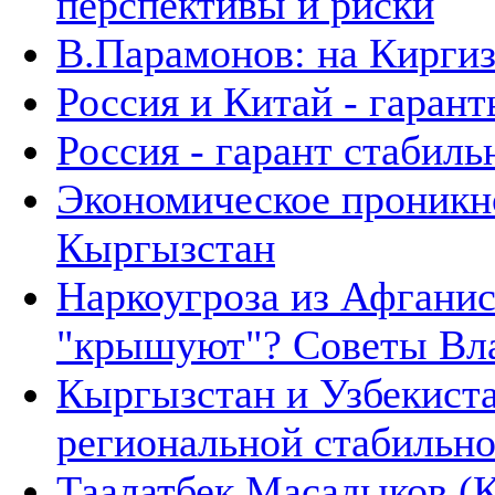
перспективы и риски
В.Парамонов: на Кирги
Россия и Китай - гаран
Россия - гарант стабил
Экономическое проникно
Кыргызстан
Наркоугроза из Афганис
"крышуют"? Советы Вл
Кыргызстан и Узбекиста
региональной стабильн
Таалатбек Масадыков (К