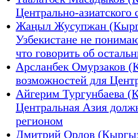
Центрально-азиатского 
Жаңыл Жусупжан (Кыргы
Узбекистане не понимаю
что говорить об осталь
Арсланбек Омурзаков (
возможностей для Цент
Айгерим Тургунбаева (К
Центральная Азия долж
регионом
Дмитрий Орлов (Кыргыз