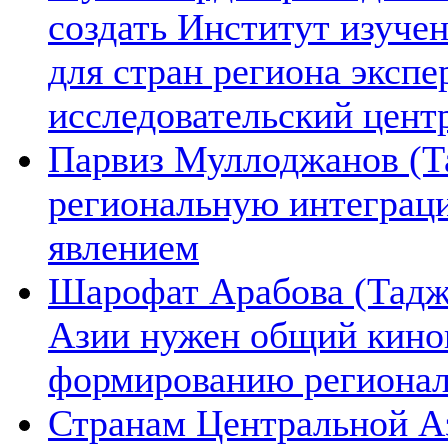
создать Институт изуче
для стран региона экспе
исследовательский цент
Парвиз Муллоджанов (Та
региональную интеграц
явлением
Шарофат Арабова (Тадж
Азии нужен общий киноп
формированию региона
Странам Центральной А