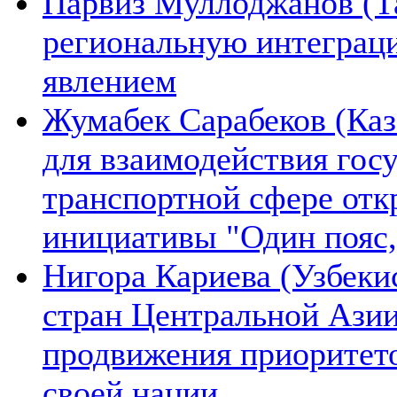
Парвиз Муллоджанов (Та
региональную интеграц
явлением
Жумабек Сарабеков (Каз
для взаимодействия гос
транспортной сфере отк
инициативы "Один пояс,
Нигора Кариева (Узбеки
стран Центральной Азии
продвижения приоритето
своей нации