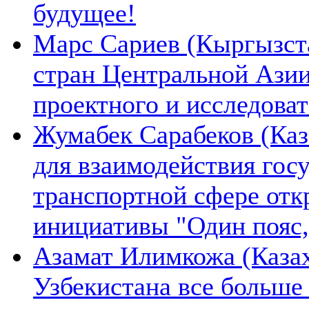
будущее!
Марс Сариев (Кыргызста
стран Центральной Ази
проектного и исследова
Жумабек Сарабеков (Каз
для взаимодействия гос
транспортной сфере отк
инициативы "Один пояс,
Азамат Илимкожа (Казах
Узбекистана все больше