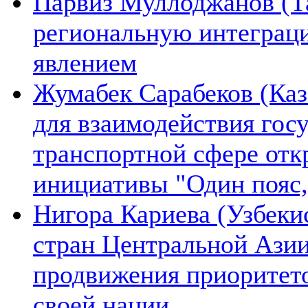
Парвиз Муллоджанов (Та
региональную интеграц
явлением
Жумабек Сарабеков (Каз
для взаимодействия гос
транспортной сфере отк
инициативы "Один пояс,
Нигора Кариева (Узбеки
стран Центральной Азии
продвижения приоритето
своей нации