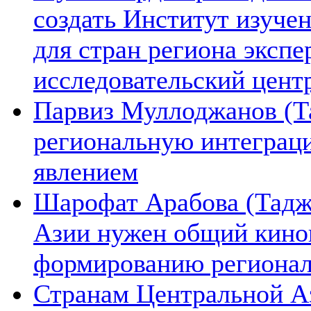
создать Институт изуче
для стран региона экспе
исследовательский цент
Парвиз Муллоджанов (Та
региональную интеграц
явлением
Шарофат Арабова (Тадж
Азии нужен общий киноп
формированию региона
Странам Центральной А