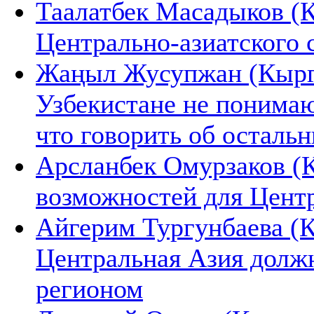
Таалатбек Масадыков (К
Центрально-азиатского 
Жаңыл Жусупжан (Кыргы
Узбекистане не понимаю
что говорить об осталь
Арсланбек Омурзаков (
возможностей для Цент
Айгерим Тургунбаева (К
Центральная Азия долж
регионом