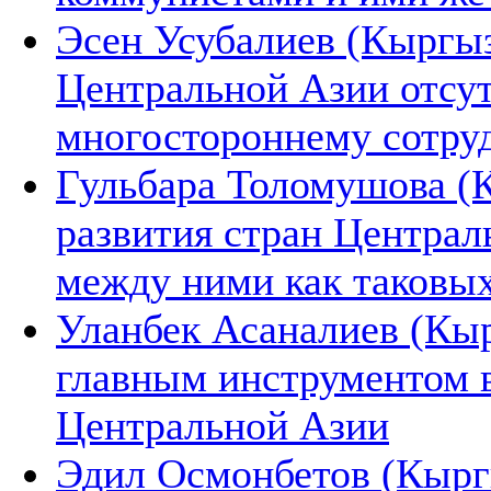
Эсен Усубалиев (Кыргы
Центральной Азии отсут
многостороннему сотру
Гульбара Толомушова (К
развития стран Центра
между ними как таковых
Уланбек Асаналиев (Кыр
главным инструментом 
Центральной Азии
Эдил Осмонбетов (Кырг