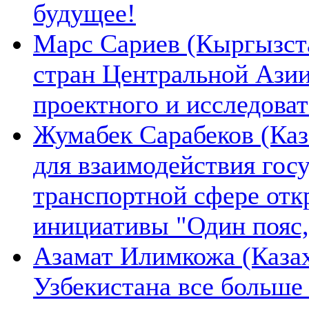
будущее!
Марс Сариев (Кыргызста
стран Центральной Ази
проектного и исследова
Жумабек Сарабеков (Каз
для взаимодействия гос
транспортной сфере отк
инициативы "Один пояс,
Азамат Илимкожа (Казах
Узбекистана все больше