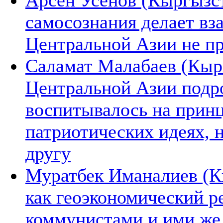
Арсен Усенов (Кыргызст
самосознания делает вз
Центральной Азии не п
Саламат Малабаев (Кырг
Центральной Азии подро
воспитывалось на прин
патриотических идеях, 
другу
Муратбек Иманалиев (К
как геоэкономический р
коммунистами и ими же