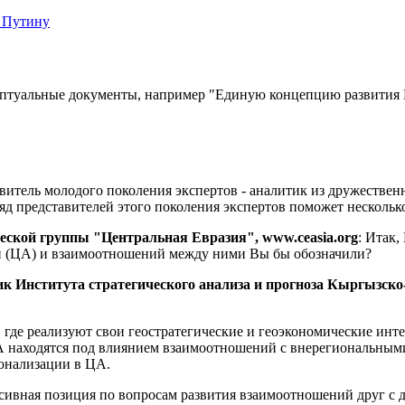
 Путину
цептуальные документы, например "Единую концепцию развития
авитель молодого поколения экспертов - аналитик из дружестве
ляд представителей этого поколения экспертов поможет нескольк
ческой группы "Центральная Евразия",
www
.
ceasia
.
org
: Итак,
и (ЦА) и взаимоотношений между ними Вы бы обозначили?
 Института стратегического анализа и прогноза Кыргызско-
, где реализуют свои геостратегические и геоэкономические ин
А находятся под влиянием взаимоотношений с внерегиональными
ионализации в ЦА.
ассивная позиция по вопросам развития взаимоотношений друг с