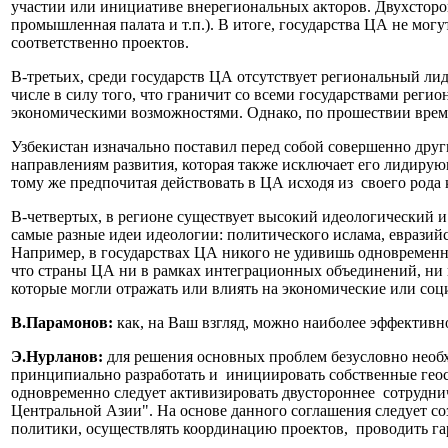
участии или инициативе внерегиональных акторов. Двухсторо
промышленная палата и т.п.). В итоге, государства ЦА не мог
соответственно проектов.
В-третьих, среди государств ЦА отсутствует региональный ли
числе в силу того, что граничит со всеми государствами регио
экономическими возможностями. Однако, по прошествии време
Узбекистан изначально поставил перед собой совершенно дру
направлениям развития, которая также исключает его лидирую
тому же предпочитая действовать в ЦА исходя из своего рода
В-четвертых, в регионе существует высокий идеологический 
самые разные идеи идеологии: политического ислама, евразийс
Например, в государствах ЦА никого не удивишь одновременно
что страны ЦА ни в рамках интеграционных объединений, ни 
которые могли отражать или влиять на экономические или с
В.Парамонов:
как, на Ваш взгляд, можно наиболее эффектив
Э.Нурланов:
для решения основных проблем безусловно необ
принципиально разработать и инициировать собственные геост
одновременно следует активизировать двустороннее сотрудни
Центральной Азии". На основе данного соглашения следует с
политики, осуществлять координацию проектов, проводить гар