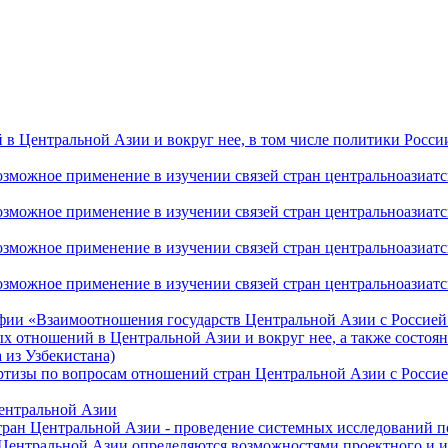
 Центральной Азии и вокруг нее, в том числе политики России 
ожное применение в изучении связей стран центральноазиатског
ожное применение в изучении связей стран центральноазиатског
ожное применение в изучении связей стран центральноазиатског
жное применение в изучении связей стран центральноазиатског
фии «Взаимоотношения государств Центральной Азии с Россией 
 отношений в Центральной Азии и вокруг нее, а также состоян
 из Узбекистана)
ртизы по вопросам отношений стран Центральной Азии с Россие
Центральной Азии
стран Центральной Азии - проведение системных исследований п
 Центральной Азии определяются возможностями проектного и 