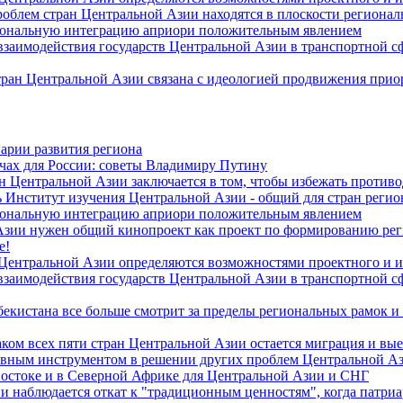
роблем стран Центральной Азии находятся в плоскости региона
гиональную интеграцию априори положительным явлением
 взаимодействия государств Центральной Азии в транспортной 
тран Центральной Азии связана с идеологией продвижения прио
арии развития региона
чах для России: советы Владимиру Путину
н Центральной Азии заключается в том, чтобы избежать против
 Институт изучения Центральной Азии - общий для стран регио
гиональную интеграцию априори положительным явлением
Азии нужен общий кинопроект как проект по формированию ре
е!
 Центральной Азии определяются возможностями проектного и 
 взаимодействия государств Центральной Азии в транспортной 
екистана все больше смотрит за пределы региональных рамок и
ом всех пяти стран Центральной Азии остается миграция и вые
лавным инструментом в решении других проблем Центральной А
Востоке и в Северной Африке для Центральной Азии и СНГ
и наблюдается откат к "традиционным ценностям", когда патри