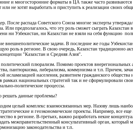
нние и многосторонние форматы в ЦА также часто развиваются
ут или не хотят выработать и приступить к реализации своих общ
дер. После распада Советского Союза многие эксперты утвержда
на. Или предполагалось, что эту роль сможет сыграть Казахстан 
ни ни Узбекистан, ни Казахстан не взяли на себя функцию пол
гие внешнеполитические задачи. В последние же годы Узбекиста
щую роль в регионе. В свою очередь, Казахстан традиционно акт
 концепции "Казахстан и Средняя Азия".
и политический плюрализм. Помимо проектов внерегиональных 
тва, пантюркизма, либерализма, коммунизма и т.п. Причем, зач
й исламизацией населения, развитием гражданского общества и
в рамках национальных стратегий так и не сформулировали сво
оциально-политические процессы.
но решать данные проблемы?
ходим целый комплекс взаимосвязанных мер. Назову лишь наибол
ратегические и геоэкономические проекты. Например, все еще 
чество в регионе. В-третьих, важно разработать некие концеп
оздать межправительственный консультативный орган, который м
монизацию законодательства и т.п.