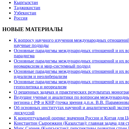
Кыргызстан
Таджикистан
Узбекистан
Россия
НОВЫЕ МАТЕРИАЛЫ
К вопросу научного изучения международных отношений в
научные подходы
Основные парадигмы международных отношений и их возм
парадигма
Основные парадигмы международных отношений и их возм
неомарксизм и мир-системный подход
Основные парадигмы международных отношений и их возм
идеализм и неолиберализм
Основные парадигмы международных отношений и их возмо
геополитика и неореализм
О решенных задачах и практических результатах моногра
Ведущие ученые и аналитики по вопросам международных
региона с РФ и КНР (точка зрения д.п.н. В.В. Парамонова
Об основных институтах научной и аналитической экспе
дискуссий
К концептуальной оценке значения России и Китая для 
Константин Сыроежкин (Казахстан): главная задача для 
Марс Сариев (Кыргызстан): перспективы развития стран