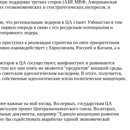
 при поддержке третьих сторон (АБР, МВФ, Американская
их геоэкономических и геостратегических интересов, и
ли, что региональным лидером в ЦА станет Узбекистан в том
в первую очередь в связи с его ресурсным потенциалом и
ноправного лидера.
н приступил к реализации стратегии по пяти приоритетным
ивно взаимодействует с Евросоюзом, Россией и Китаем, а к
акторов в ЦА сосуществуют, конфликтуют и развиваются
астую все они опять же являются "продуктом" внешней среды.
 советским идеологическим наследием. В итоге, получается,
и собственные идеологические и/или политические концепции,
ее важные на мой взгляд. Во-первых, государствам ЦА
актуален проект Центральноазиатского союза. Во-вторых,
туальные документы, например "Единую концепцию развития
ог бы содействовать выработке единой экономической