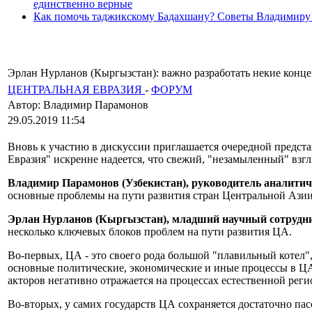
единственно верные
Как помочь таджикскому Бадахшану? Советы Владимиру
Эрлан Нурланов (Кыргызстан): важно разработать некие кон
ЦЕНТРАЛЬНАЯ ЕВРАЗИЯ
-
ФОРУМ
Автор: Владимир Парамонов
29.05.2019 11:54
Вновь к участию в дискуссии приглашается очередной предст
Евразия" искренне надеется, что свежий, "незамыленный" взг
Владимир Парамонов (Узбекистан), руководитель аналити
основные проблемы на пути развития стран Центральной Ази
Эрлан Нурланов (Кыргызстан), младший научный сотрудник
несколько ключевых блоков проблем на пути развития ЦА.
Во-первых, ЦА - это своего рода большой "плавильный котел"
основные политические, экономические и иные процессы в Ц
акторов негативно отражается на процессах естественной рег
Во-вторых, у самих государств ЦА сохраняется достаточно п