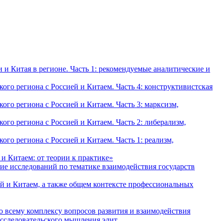
и Китая в регионе. Часть 1: рекомендуемые аналитические и
о региона с Россией и Китаем. Часть 4: конструктивистская
о региона с Россией и Китаем. Часть 3: марксизм,
о региона с Россией и Китаем. Часть 2: либерализм,
о региона с Россией и Китаем. Часть 1: реализм,
и Китаем: от теории к практике»
ие исследований по тематике взаимодействия государств
й и Китаем, а также общем контексте профессиональных
о всему комплексу вопросов развития и взаимодействия
исследовательского мышления элит