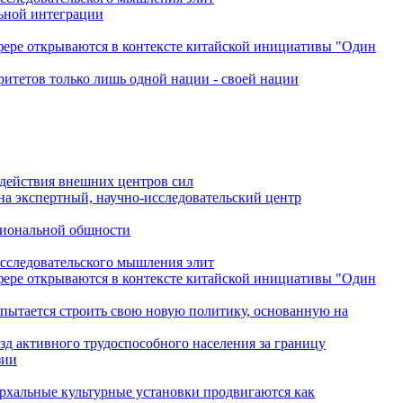
льной интеграции
сфере открываются в контексте китайской инициативы "Один
ритетов только лишь одной нации - своей нации
одействия внешних центров сил
на экспертный, научно-исследовательский центр
гиональной общности
исследовательского мышления элит
сфере открываются в контексте китайской инициативы "Один
 пытается строить свою новую политику, основанную на
зд активного трудоспособного населения за границу
зии
архальные культурные установки продвигаются как