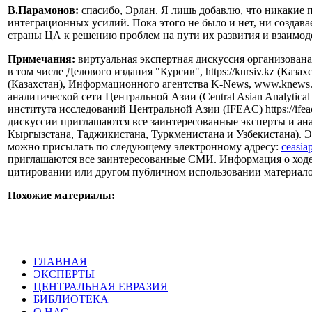
В.Парамонов:
спасибо, Эрлан. Я лишь добавлю, что никакие 
интеграционных усилий. Пока этого не было и нет, ни создав
страны ЦА к решению проблем на пути их развития и взаимод
Примечания:
виртуальная экспертная дискуссия организова
в том числе Делового издания "Курсив", https://kursiv.kz (Каз
(Казахстан), Информационного агентства K-News, www.knews.
аналитической сети Центральной Азии (Central Asian Analyti
института исследований Центральной Азии (IFEAC) https://ifea
дискуссии приглашаются все заинтересованные эксперты и ана
Кыргызстана, Таджикистана, Туркменистана и Узбекистана). Э
можно присылать по следующему электронному адресу:
ceasia
приглашаются все заинтересованные СМИ. Информация о ходе ди
цитировании или другом публичном использовании материалов 
Похожие материалы:
ГЛАВНАЯ
ЭКСПЕРТЫ
ЦЕНТРАЛЬНАЯ ЕВРАЗИЯ
БИБЛИОТЕКА
О НАС