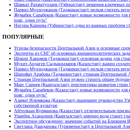
Шавкат Рахматуллаев (Узбекистан): решения ключевых п
Парвиз Муллоджанов (Таджикистан): нельзя считать ре
Жумабек Сарабеков (Казахстан): новые возможности для
пояс, один путь"
Нигора Кариева (Узбекистан): одна из важных проблем с
ПОПУЛЯРНЫЕ
Угрозы безопасности Центральной Азии и основные сцен
Эксперты из СНГ об основных внешнеполитических зада
Шокир Хакимов (Таджикистан): основная задача для стра
Мухит-Ардагер Сыдыкназаров (Казахстан): важно создать
Парвиз Муллоджанов (Таджикистан): нельзя считать ре
Шарофат Арабова (Таджикистан): странам Центральной 
Странам Центральной Азии нужно строить общее будуще
Марс Сариев (Кыргызстан): перспективы развития стран
Жумабек Сарабеков (Казахстан): новые возможности для
пояс, один путь"
Азамат Илимкожа (Казахстан): нынешнее руководство Узб
собственной культуре
Айтолкын Курманова (Казахстан): отличительным признак
Уланбек Асаналиев (Кыргызстан): именно вода станет г
Экспертное обсуждение: значение событий на Ближнем 
Светлана Дзарданова (Туркменистан): в Центральной Ази