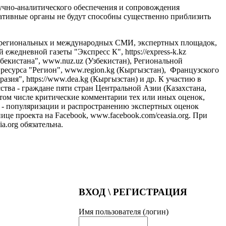
учно-аналитического обеспечения и сопровождения
тативные органы не будут способны существенно приблизить
, региональных и международных СМИ, экспертных площадок,
 ежедневной газеты "Экспресс К", https://express-k.kz
екистана", www.nuz.uz (Узбекистан), Региональной
 ресурса "Регион", www.region.kg (Кыргызстан), Французского
азия", https://www.dea.kg (Кыргызстан) и др. К участию в
тва - граждане пяти стран Центральной Азии (Казахстана,
 том числе критические комментарии тех или иных оценок,
- популяризации и распространению экспертных оценок
це проекта на Facebook, www.facebook.com/ceasia.org. При
.org обязательна.
ВХОД \ РЕГИСТРАЦИЯ
Имя пользователя (логин)