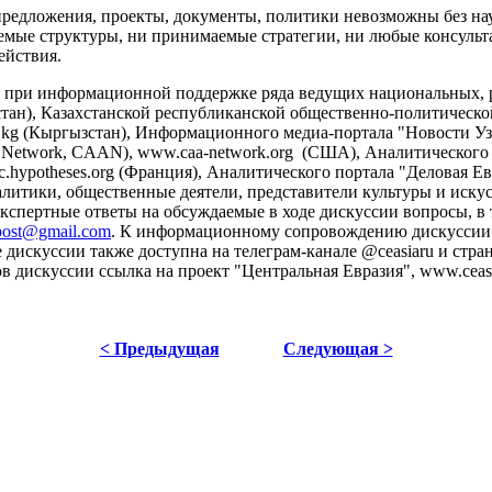
предложения, проекты, документы, политики невозможны без на
аемые структуры, ни принимаемые стратегии, ни любые консуль
ействия.
на при информационной поддержке ряда ведущих национальных
ахстан), Казахстанской республиканской общественно-политической
kg (Кыргызстан), Информационного медиа-портала "Новости Узб
cal Network, CAAN), www.caa-network.org (США), Аналитического
c.hypotheses.org (Франция), Аналитического портала "Деловая Евр
литики, общественные деятели, представители культуры и искусс
кспертные ответы на обсуждаемые в ходе дискуссии вопросы, в
post@gmail.com
. К информационному сопровождению дискуссии 
скуссии также доступна на телеграм-канале @ceasiaru и страни
дискуссии ссылка на проект "Центральная Евразия", www.ceasia
< Предыдущая
Следующая >