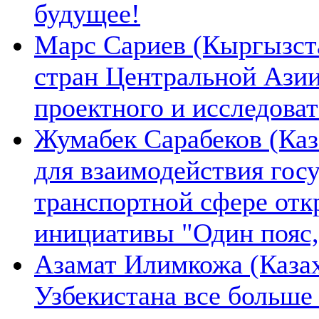
будущее!
Марс Сариев (Кыргызста
стран Центральной Ази
проектного и исследова
Жумабек Сарабеков (Каз
для взаимодействия гос
транспортной сфере отк
инициативы "Один пояс,
Азамат Илимкожа (Казах
Узбекистана все больше