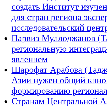
создать Институт изуче
для стран региона экспе
исследовательский цент
Парвиз Муллоджанов (Та
региональную интеграц
явлением
Шарофат Арабова (Тадж
Азии нужен общий киноп
формированию региона
Странам Центральной А