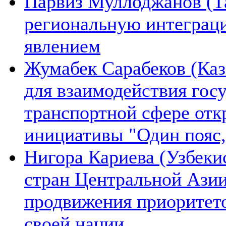
Парвиз Муллоджанов (Та
региональную интеграц
явлением
Жумабек Сарабеков (Каз
для взаимодействия гос
транспортной сфере отк
инициативы "Один пояс,
Нигора Кариева (Узбеки
стран Центральной Азии
продвижения приоритето
своей нации