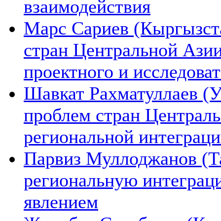
взаимодействия
Марс Сариев (Кыргызста
стран Центральной Ази
проектного и исследова
Шавкат Рахматуллаев (У
проблем стран Централь
региональной интеграц
Парвиз Муллоджанов (Та
региональную интеграц
явлением