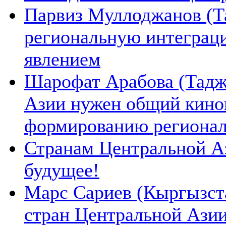
Парвиз Муллоджанов (Та
региональную интеграц
явлением
Шарофат Арабова (Тадж
Азии нужен общий киноп
формированию региона
Странам Центральной А
будущее!
Марс Сариев (Кыргызста
стран Центральной Ази