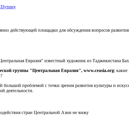
 Путину
оянно действующей площадки для обсуждения вопросов развития
Центральная Евразия" известный художник из Таджикистана Ба
ческой группы "Центральная Евразия",
www
.
ceasia
.
org
: каки
и?
ой большой проблемой с точки зрения развития культуры и искусс
ой деятельности.
имодействия стран Центральной Азии не вижу