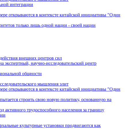
льной интеграции
сфере открываются в контексте китайской инициативы "Один
ритетов только лишь одной нации - своей нации
одействия внешних центров сил
на экспертный, научно-исследовательский центр
гиональной общности
исследовательского мышления элит
сфере открываются в контексте китайской инициативы "Один
 пытается строить свою новую политику, основанную на
зд активного трудоспособного населения за границу
зии
архальные культурные установки продвигаются как