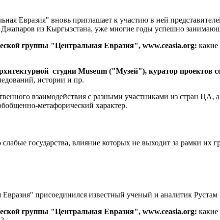
ьная Евразия" вновь приглашает к участию в ней представител
Джапаров из Кыргызстана, уже многие годы успешно занимающи
еской группы "Центральная Евразия", www.ceasia.org:
какие 
рхитектурной студии Museum ("Музей"), куратор проектов с
едований, истории и пр.
твенного взаимодействия с разными участниками из стран ЦА, 
 обобщенно-метафорический характер.
 слабые государства, влияние которых не выходит за рамки их г
я Евразия" присоединился известный ученый и аналитик Рустам
еской группы "Центральная Евразия", www.ceasia.org:
какие 