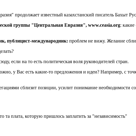
азия" продолжает известный казахстанский писатель Бахыт Рус
ческой группы "Центральная Евразия",
www
.
ceasia
.
org
: каки
тик, публицист-международник:
проблем не вижу. Желание сбли
делать?
ду, если на то есть политическая воля руководителей стран.
жно, у Вас есть какие-то предложения и идеи? Например, с точ
легациями сблизит позиции, усилит понимание необходимости со
о та плата, которую пришлось заплатить за "независимость"