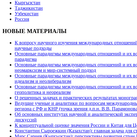
Кыргызстан
Таджикистан
Узбекистан
Россия
НОВЫЕ МАТЕРИАЛЫ
К вопросу научного изучения международных отношений в
научные подходы
Основные парадигмы международных отношений и их возм
парадигма
Основные парадигмы международных отношений и их возм
неомарксизм и мир-системный подход
Основные парадигмы международных отношений и их возм
идеализм и неолиберализм
Основные парадигмы международных отношений и их возмо
геополитика и неореализм
О решенных задачах и практических результатах моногра
Ведущие ученые и аналитики по вопросам международных
региона с РФ и КНР (точка зрения д.п.н. В.В. Парамонова
Об основных институтах научной и аналитической экспе
дискуссий
К концептуальной оценке значения России и Китая для 
Константин Сыроежкин (Казахстан): главная задача для 
Марс Сариев (Кыргызстан): перспективы развития стран