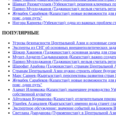
Шавкат Рахматуллаев (Узбекистан): решения ключевых п
Парвиз Муллоджанов (Таджикистан): нельзя считать ре
Жумабек Сарабеков (Казахстан): новые возможности для
пояс, один путь"
Нигора Кариева (Узбекистан): одна из важных проблем с
ПОПУЛЯРНЫЕ
Угрозы безопасности Центральной Азии и основные сцен
Эксперты из СНГ об основных внешнеполитических зада
Шокир Хакимов (Таджикистан): основная задача для стра
Мухит-Ардагер Сыдыкназаров (Казахстан): важно создать
Парвиз Муллоджанов (Таджикистан): нельзя считать ре
Шарофат Арабова (Таджикистан): странам Центральной 
Странам Центральной Азии нужно строить общее будуще
Марс Сариев (Кыргызстан): перспективы развития стран
Жумабек Сарабеков (Казахстан): новые возможности для
пояс, один путь"
Азамат Илимкожа (Казахстан): нынешнее руководство Узб
собственной культуре
Айтолкын Курманова (Казахстан): отличительным признак
Уланбек Асаналиев (Кыргызстан): именно вода станет г
Экспертное обсуждение: значение событий на Ближнем 
Светлана Дзарданова (Туркменистан): в Центральной Ази