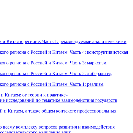
и Китая в регионе. Часть 1: рекомендуемые аналитические и
о региона с Россией и Китаем. Часть 4: конструктивистская
о региона с Россией и Китаем. Часть 3: марксизм,
о региона с Россией и Китаем. Часть 2: либерализм,
о региона с Россией и Китаем. Часть 1: реализм,
и Китаем: от теории к практике»
ие исследований по тематике взаимодействия государств
й и Китаем, а также общем контексте профессиональных
о всему комплексу вопросов развития и взаимодействия
исследовательского мышления элит