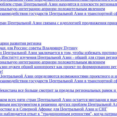
роблем стран Центральной Азии находятся в плоскости региона
гиональную интеграцию априори положительным явлением
 взаимодействия государств Центральной Азии в транспортной 
тран Центральной Азии связана с идеологией продвижения прио
арии развития региона
чах для России: советы Владимиру Путину
н Центральной Азии заключается в том, чтобы избежать против
 Институт изучения Центральной Азии - общий для стран регио
гиональную интеграцию априори положительным явлением
Азии нужен общий кинопроект как проект по формированию ре
е!
 Центральной Азии определяются возможностями проектного и 
 взаимодействия государств Центральной Азии в транспортной 
екистана все больше смотрит за пределы региональных рамок и
ом всех пяти стран Центральной Азии остается миграция и вые
лавным инструментом в решении других проблем Центральной А
Востоке и в Северной Африке для Центральной Азии и СНГ
и наблюдается откат к "традиционным ценностям", когда патри