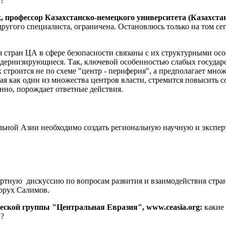
и?
, профессор Казахстанско-немецкого университета (Казахста
ругого специалиста, ограничена. Остановлюсь только на том сег
 стран ЦА в сфере безопасности связаны с их структурными осо
модернизирующиеся. Так, ключевой особенностью слабых государс
х строится не по схеме "центр - периферия", а предполагает м
щая как один из множества центров власти, стремится повысить 
енно, порождает ответные действия.
льной Азии необходимо создать региональную научную и экспе
ртную дискуссию по вопросам развития и взаимодействия стран
ррух Салимов.
еской группы "Центральная Евразия", www.ceasia.org:
какие
и?