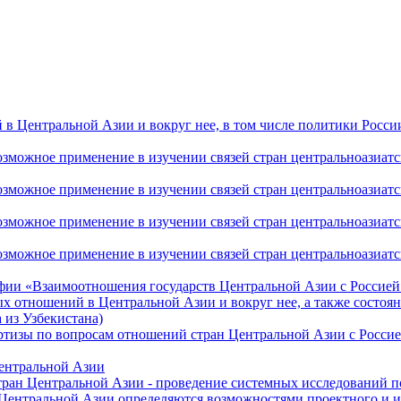
 Центральной Азии и вокруг нее, в том числе политики России 
ожное применение в изучении связей стран центральноазиатског
ожное применение в изучении связей стран центральноазиатског
ожное применение в изучении связей стран центральноазиатског
жное применение в изучении связей стран центральноазиатског
фии «Взаимоотношения государств Центральной Азии с Россией 
 отношений в Центральной Азии и вокруг нее, а также состоян
 из Узбекистана)
ртизы по вопросам отношений стран Центральной Азии с Россие
Центральной Азии
стран Центральной Азии - проведение системных исследований п
 Центральной Азии определяются возможностями проектного и 