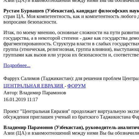
Азии (ЦА) и взаимоотношений между ними Вы бы обозначил
Рустам Бурнашев (Узбекистан), кандидат философских наук
стран ЦА. Моя компетентность, как и компетентность любого д
вопросами безопасности.
Итак, по моему мнению, основные сложности на пути развития
государства, а в некоторой степени - даже как государства де
фрагментированность. Структура власти в слабых государства
группа (этническая, религиозная, группа влияния), выступаю
группами как вызов или угроза их безопасности и, соответств
Подробнее...
Фаррух Салимов (Таджикистан): для решения проблем Центра
ЦЕНТРАЛЬНАЯ ЕВРАЗИЯ
-
ФОРУМ
Автор: Владимир Парамонов
16.01.2019 11:17
Проект "Центральная Евразия" продолжает виртуальную экспе
обсуждения приглашен ученый из братского Таджикистана Фа
Владимир Парамонов (Узбекистан), руководитель аналитич
Азии (ЦА) и взаимоотношений между ними Вы бы обозначил