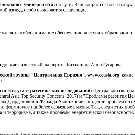
онального университета:
по сути, Ваш вопрос состоит из двух 
 мой взгляд, особо выделяются следующие:
т уделять особое внимание обеспечению доступа к образованию
одолжает известный эксперт из Казахстана Анна Гусарова.
ческой группы "Центральная Евразия",
www
.
ceasia
.
org
: каки
и?
 института стратегических исследований:
Центральноазиатски
al Asia Top Security Concerns, 2017) и "Проблемы развития Цент
тланы Дзардановой и Фархода Аминжонова, видение проблем на п
они формируют наиболее серьезные вызовы. Так, среди этих проб
 и терроризма, а также проблемы энергетической безопасности. 